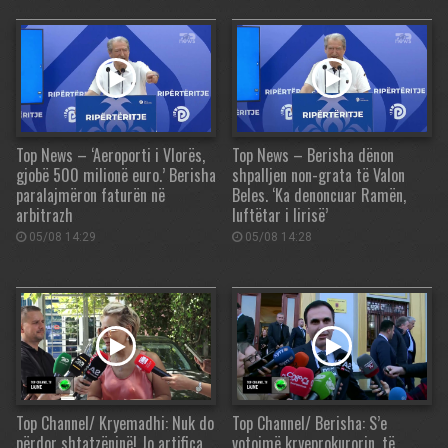
Top News – ‘Aeroporti i Vlorës,
Top News – Berisha dënon
gjobë 500 milionë euro.’ Berisha
shpalljen non-grata të Valon
paralajmëron faturën në
Beles. ‘Ka denoncuar Ramën,
arbitrazh
luftëtar i lirisë’
05/08 14:29
05/08 14:28
Top Channel/ Kryemadhi: Nuk do
Top Channel/ Berisha: S’e
përdor shtatzëninë! Jo artifica
votojmë kryeprokurorin, të