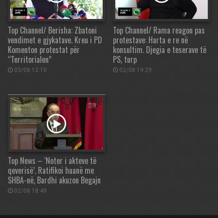
Top Channel/ Berisha: Zbatoni
Top Channel/ Rama reagon pas
vendimet e gjykatave. Kreu i PD
protestave: Harta e re në
Komenton protestat për
konsultim. Djegia e teserave të
“Territorialen”
PS, turp
03/08 12:10
02/08 19:29
Top News – ‘Noter i akteve të
qeverisë’. Ratifikoi huanë me
SHBA-në, Bardhi akuzon Begajn
02/08 18:49