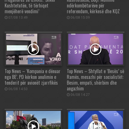
Kushtetutën, të tërhiqet
ndërkombëtarëve për
menjëherë vendimi’
referendum, kërkesë dhe KQZ
07/08 13:49
06/08 15:09
Top News – ‘Kompania e dënuar
Top News – Shtyllat e ‘Besës’ së
nga BE’. PD kërkon anulimin e
Ramës, mesazhi për socialistët:
tenderit për avionët zjarrfikës
Besim, empati, shërbim dhe
angazhim
06/08 14:50
06/08 14:27