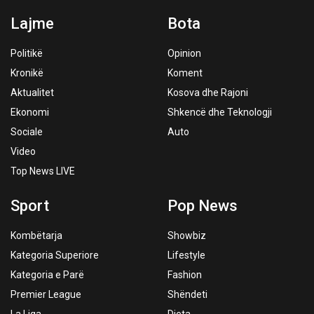
Lajme
Bota
Politikë
Opinion
Kronikë
Koment
Aktualitet
Kosova dhe Rajoni
Ekonomi
Shkencë dhe Teknologji
Sociale
Auto
Video
Top News LIVE
Sport
Pop News
Kombëtarja
Showbiz
Kategoria Superiore
Lifestyle
Kategoria e Parë
Fashion
Premier League
Shëndeti