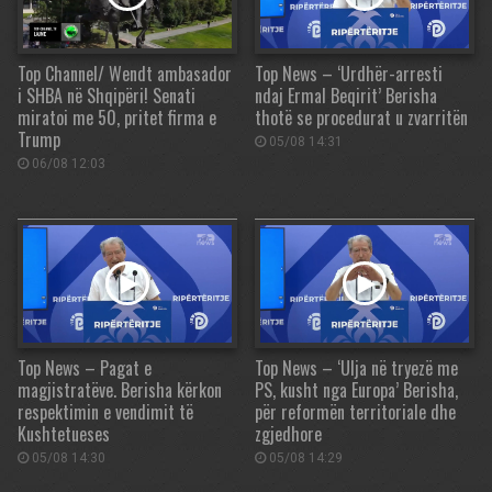
Top Channel/ Wendt ambasador
Top News – ‘Urdhër-arresti
i SHBA në Shqipëri! Senati
ndaj Ermal Beqirit’ Berisha
miratoi me 50, pritet firma e
thotë se procedurat u zvarritën
Trump
05/08 14:31
06/08 12:03
Top News – Pagat e
Top News – ‘Ulja në tryezë me
magjistratëve. Berisha kërkon
PS, kusht nga Europa’ Berisha,
respektimin e vendimit të
për reformën territoriale dhe
Kushtetueses
zgjedhore
05/08 14:30
05/08 14:29