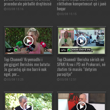
procedurale përballë drejtësisë
rikthehen kompetencat që i janë
hequr
03/08 15:16
03/08 15:15
Top Channel/ Kryemadhi i
Top Channel/ Berisha sërish në
përgjigjet Berishës me batuta:
SPAK! Kreu i PD në Prokurori, në
Ju garantoj që me barrë nuk
zbatim të masës “detyrim
ngel, por…
paraqitje”
03/08 13:25
03/08 12:51