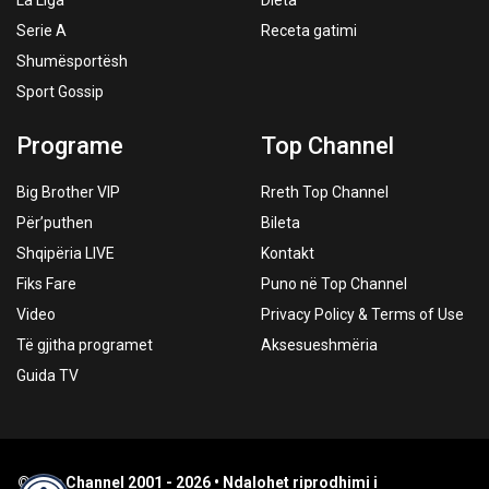
La Liga
Dieta
Serie A
Receta gatimi
Shumësportësh
Sport Gossip
Programe
Top Channel
Big Brother VIP
Rreth Top Channel
Për’puthen
Bileta
Shqipëria LIVE
Kontakt
Fiks Fare
Puno në Top Channel
Video
Privacy Policy & Terms of Use
Të gjitha programet
Aksesueshmëria
Guida TV
© Top Channel 2001 - 2026 • Ndalohet riprodhimi i