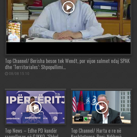
Top Channel/ Berisha beson tek Wendt, por vijon sulmet ndaj SPAK
dhe ‘Territoriales’: Shpopullimi…
08/08 15:10
Top News – Edhe PD kundër
Top Channel/ Harta e re në
rregullores së GJKKO. ‘Shkel
Kushtetuese, Boçi: Ndihmë