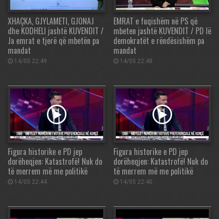
XHAÇKA, GJYLAMETI, GJONAJ
EMRAT e fuqishëm në PS që
dhe KODHELI jashtë KUVENDIT /
mbeten jashtë KUVENDIT / PD lë
Ja emrat e tjerë që mbetën pa
demokratët e rëndësishëm pa
mandat
mandat
14/05 22:49
14/05 22:48
Figura historike e PD jep
Figura historike e PD jep
dorëheqjen: Katastrofë! Nuk do
dorëheqjen: Katastrofë! Nuk do
të merrem më me politikë
të merrem më me politikë
14/05 22:44
14/05 22:40