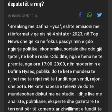
deputetët e rinj?
15/05/2025 00:14
"Breaking me Dafina Hysa", është emisioni më i
ri informativ që nis në 4 shtator 2023, në Top
News dhe që ka në fokus pasqyrimin e çdo
ngjarje politike, ekonomike, sociale dhe çdo gjë
tjetër, në kohë reale. Çdo ditë, nga e hëna në të
premte, nga ora 17:00-20:00, nën moderimin e
Dafina Hysës, publiku do të ketë mundësi të
njihet me të rejat më të fundit nga vendi, rajoni
dhe bota. Në këtë hapësirë televizive do te
mundësohen diskutime në studio, lidhje live me
analistë, politikanë, ekspertë dhe gazetarë të
terrenit për të komentuar zhvillimet e fundit të