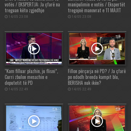
votës / EKSPERTJA: Ja çfarë na
manipulimin e votës / Ekspertët
treguan këto zgjedhje
tregojnë manovrat e 11 MAJIT
14/05 23:08
14/05 23:08
“Kam filluar plazhin, ju flisni”,
Fillon përçarja në PD? / Ja çfarë
Curri zbulon mesazhin e
po ndodh brenda kampit blu,
deputetit të PD
BERISHA nuk ikën?
14/05 22:49
14/05 22:49