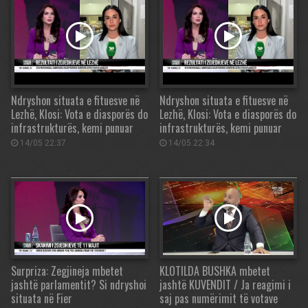
Ndryshon situata e fituesve në
Ndryshon situata e fituesve në
Lezhë, Klosi: Vota e diasporës do
Lezhë, Klosi: Vota e diasporës do
infrastrukturës, kemi punuar
infrastrukturës, kemi punuar
14/05 22:37
14/05 22:34
Surpriza: Zegjineja mbetet
KLOTILDA BUSHKA mbetet
jashtë parlamentit? Si ndryshoi
jashtë KUVENDIT / Ja reagimi i
situata në Fier
saj pas numërimit të votave