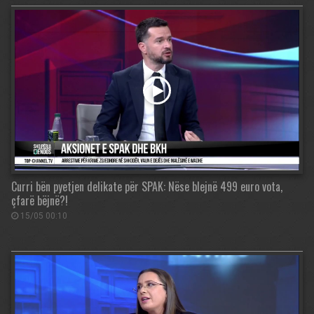
Curri bën pyetjen delikate për SPAK: Nëse blejnë 499 euro vota,
çfarë bëjnë?!
15/05 00:10