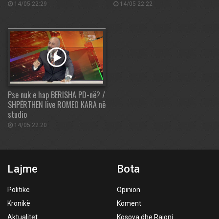
14/05 22:29
14/05 22:22
Pse nuk e hap BERISHA PD-në? /
SHPËRTHEN live ROMEO KARA në
studio
14/05 22:20
Lajme
Bota
Politikë
Opinion
Kronikë
Koment
Aktualitet
Kosova dhe Rajoni