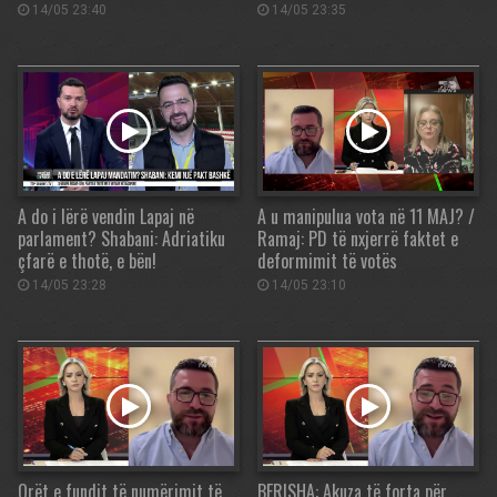
14/05 23:40
14/05 23:35
A do i lërë vendin Lapaj në
A u manipulua vota në 11 MAJ? /
parlament? Shabani: Adriatiku
Ramaj: PD të nxjerrë faktet e
çfarë e thotë, e bën!
deformimit të votës
14/05 23:28
14/05 23:10
Orët e fundit të numërimit të
BERISHA: Akuza të forta për