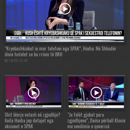
“Kryebashkiakut iu mor telefoni nga SPAK”, Hoxha: Në Shkodër
dinin hotelet se ku rrinin të BKH
14/05 23:42
Shit blerje votash në zgjedhje?
“Ju falët gjobat para
Anila Hoxha jep detajet nga
zgjedhjeve”, Duma përball Klosin
aksionet e SPAK
me vendimin e qeverisë