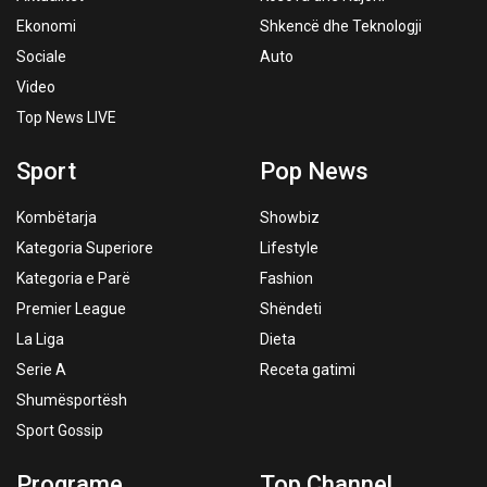
Ekonomi
Shkencë dhe Teknologji
Sociale
Auto
Video
Top News LIVE
Sport
Pop News
Kombëtarja
Showbiz
Kategoria Superiore
Lifestyle
Kategoria e Parë
Fashion
Premier League
Shëndeti
La Liga
Dieta
Serie A
Receta gatimi
Shumësportësh
Sport Gossip
Programe
Top Channel