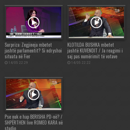
Surpriza: Zegjineja mbetet
KLOTILDA BUSHKA mbetet
jashtë parlamentit? Si ndryshoi
jashtë KUVENDIT / Ja reagimi i
situata në Fier
saj pas numërimit të votave
14/05 22:29
14/05 22:22
Pse nuk e hap BERISHA PD-në? /
SHPËRTHEN live ROMEO KARA në
studio