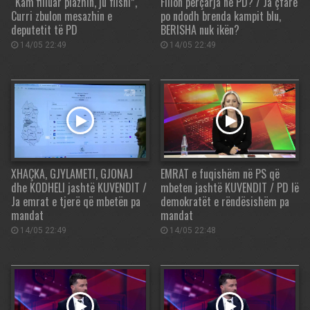
“Kam filluar plazhin, ju flisni”,
Fillon përçarja në PD? / Ja çfarë
Curri zbulon mesazhin e
po ndodh brenda kampit blu,
deputetit të PD
BERISHA nuk ikën?
14/05 22:49
14/05 22:49
XHAÇKA, GJYLAMETI, GJONAJ
EMRAT e fuqishëm në PS që
dhe KODHELI jashtë KUVENDIT /
mbeten jashtë KUVENDIT / PD lë
Ja emrat e tjerë që mbetën pa
demokratët e rëndësishëm pa
mandat
mandat
14/05 22:49
14/05 22:48