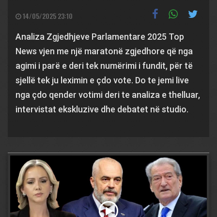
14/05/2025 23:10
Analiza Zgjedhjeve Parlamentare 2025 Top
News vjen me një maratonë zgjedhore që nga
agimi i parë e deri tek numërimi i fundit, për të
sjellë tek ju leximin e çdo vote. Do te jemi live
nga çdo qender votimi deri te analiza e thelluar,
intervistat ekskluzive dhe debatet në studio.