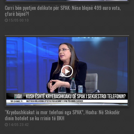
Curri bën pyetjen delikate për SPAK: Nëse blejnë 499 euro vota,
çfarë bëjnë?!
15/05 00:10
“Kryebashkiakut iu mor telefoni nga SPAK”, Hoxha: Në Shkodër
dinin hotelet se ku rrinin të BKH
14/05 23:42