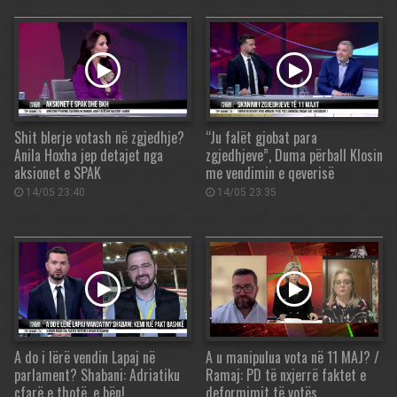
Shit blerje votash në zgjedhje?
“Ju falët gjobat para
Anila Hoxha jep detajet nga
zgjedhjeve”, Duma përball Klosin
aksionet e SPAK
me vendimin e qeverisë
14/05 23:40
14/05 23:35
A do i lërë vendin Lapaj në
A u manipulua vota në 11 MAJ? /
parlament? Shabani: Adriatiku
Ramaj: PD të nxjerrë faktet e
çfarë e thotë, e bën!
deformimit të votës