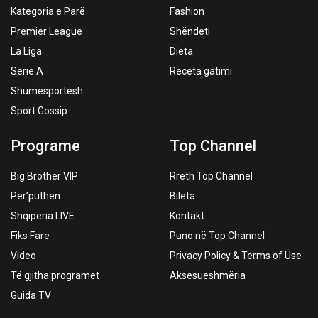
Kategoria e Parë
Fashion
Premier League
Shëndeti
La Liga
Dieta
Serie A
Receta gatimi
Shumësportësh
Sport Gossip
Programe
Top Channel
Big Brother VIP
Rreth Top Channel
Për’puthen
Bileta
Shqipëria LIVE
Kontakt
Fiks Fare
Puno në Top Channel
Video
Privacy Policy & Terms of Use
Të gjitha programet
Aksesueshmëria
Guida TV