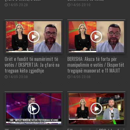
14/05 23:28
14/05 23:10
Orët e fundit të numërimit të
BERISHA: Akuza të forta për
votës / EKSPERTJA: Ja çfarë na
manipulimin e votës / Ekspertët
treguan këto zgjedhje
tregojnë manovrat e 11 MAJIT
14/05 23:08
14/05 23:08