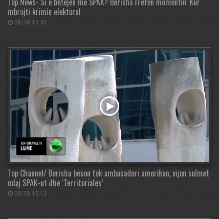
Top News- Si e betejën me SPAK? Berisha rrëfen momentin: Kur
mbrojti krimin elektoral
08/08 15:45
Top Channel/ Berisha beson tek ambasadori amerikan, vijon sulmet
ndaj SPAK-ut dhe ‘Territoriales’
08/08 15:12