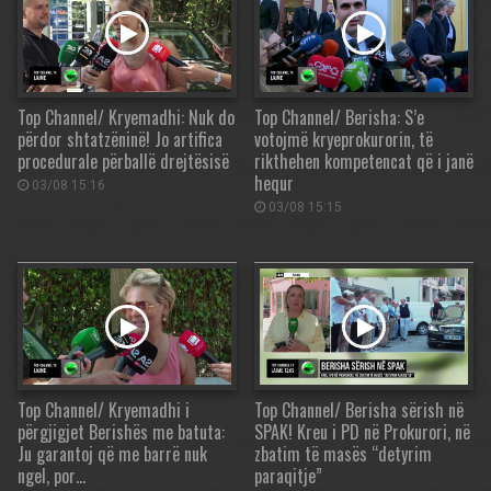
Top Channel/ Kryemadhi: Nuk do
Top Channel/ Berisha: S’e
përdor shtatzëninë! Jo artifica
votojmë kryeprokurorin, të
procedurale përballë drejtësisë
rikthehen kompetencat që i janë
hequr
03/08 15:16
03/08 15:15
Top Channel/ Kryemadhi i
Top Channel/ Berisha sërish në
përgjigjet Berishës me batuta:
SPAK! Kreu i PD në Prokurori, në
Ju garantoj që me barrë nuk
zbatim të masës “detyrim
ngel, por…
paraqitje”