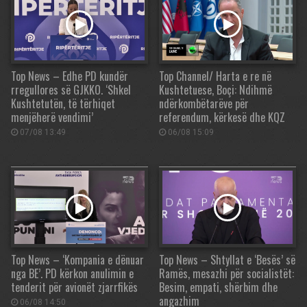
Top News – Edhe PD kundër
Top Channel/ Harta e re në
rregullores së GJKKO. ‘Shkel
Kushtetuese, Boçi: Ndihmë
Kushtetutën, të tërhiqet
ndërkombëtarëve për
menjëherë vendimi’
referendum, kërkesë dhe KQZ
07/08 13:49
06/08 15:09
Top News – ‘Kompania e dënuar
Top News – Shtyllat e ‘Besës’ së
nga BE’. PD kërkon anulimin e
Ramës, mesazhi për socialistët:
tenderit për avionët zjarrfikës
Besim, empati, shërbim dhe
angazhim
06/08 14:50