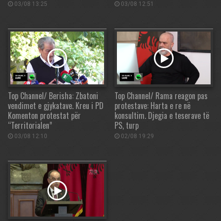
03/08 13:25
03/08 12:51
Top Channel/ Berisha: Zbatoni
Top Channel/ Rama reagon pas
vendimet e gjykatave. Kreu i PD
protestave: Harta e re në
Komenton protestat për
konsultim. Djegia e teserave të
“Territorialen”
PS, turp
03/08 12:10
02/08 19:29