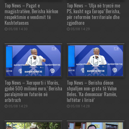
Top News – Pagat e
Top News – ‘Ulja në tryezë me
magjistratëve. Berisha kërkon
PS, kusht nga Europa’ Berisha,
respektimin e vendimit të
për reformën territoriale dhe
Kushtetueses
zgjedhore
05/08 14:30
05/08 14:29
Top News – ‘Aeroporti i Vlorës,
Top News – Berisha dënon
gjobë 500 milionë euro.’ Berisha
shpalljen non-grata të Valon
paralajmëron faturën në
Beles. ‘Ka denoncuar Ramën,
arbitrazh
luftëtar i lirisë’
05/08 14:29
05/08 14:28