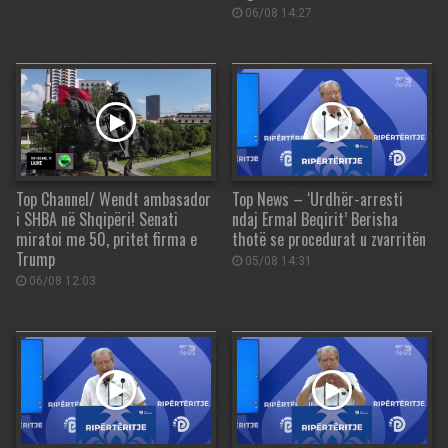
06/08 14:27
Top Channel/ Wendt ambasador
Top News – ‘Urdhër-arresti
i SHBA në Shqipëri! Senati
ndaj Ermal Beqirit’ Berisha
miratoi me 50, pritet firma e
thotë se procedurat u zvarritën
Trump
05/08 14:31
06/08 12:03