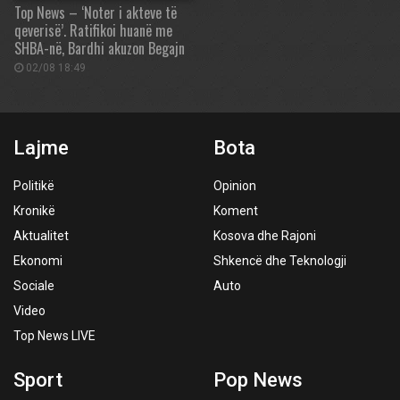
Top News – ‘Noter i akteve të
qeverisë’. Ratifikoi huanë me
SHBA-në, Bardhi akuzon Begajn
02/08 18:49
Lajme
Bota
Politikë
Opinion
Kronikë
Koment
Aktualitet
Kosova dhe Rajoni
Ekonomi
Shkencë dhe Teknologji
Sociale
Auto
Video
Top News LIVE
Sport
Pop News