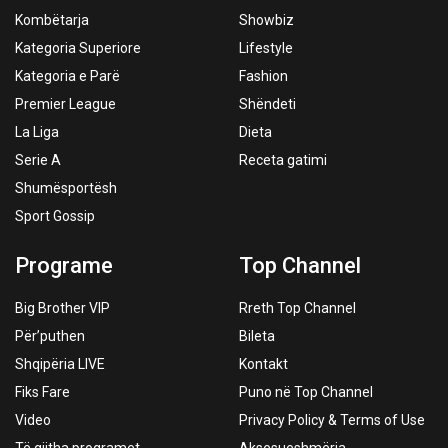
Kombëtarja
Showbiz
Kategoria Superiore
Lifestyle
Kategoria e Parë
Fashion
Premier League
Shëndeti
La Liga
Dieta
Serie A
Receta gatimi
Shumësportësh
Sport Gossip
Programe
Top Channel
Big Brother VIP
Rreth Top Channel
Për’puthen
Bileta
Shqipëria LIVE
Kontakt
Fiks Fare
Puno në Top Channel
Video
Privacy Policy & Terms of Use