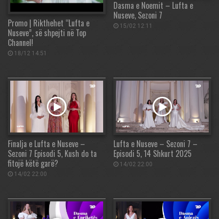
Dasma e Noemit – Lufta e
Nuseve, Sezoni 7
Promo | Rikthehet “Lufta e
15/02 12:11
Nuseve”, së shpejti në Top
Channel!
18/12 14:51
Finalja e Lufta e Nuseve –
Lufta e Nuseve – Sezoni 7 –
Sezoni 7 Episodi 5, Kush do ta
Episodi 5, 14 Shkurt 2025
fitojë këtë garë?
14/02 22:00
14/02 22:00