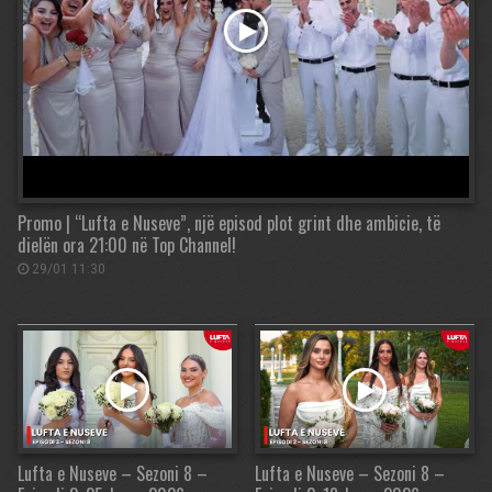
Promo | “Lufta e Nuseve”, një episod plot grint dhe ambicie, të
dielën ora 21:00 në Top Channel!
29/01 11:30
Lufta e Nuseve – Sezoni 8 –
Lufta e Nuseve – Sezoni 8 –