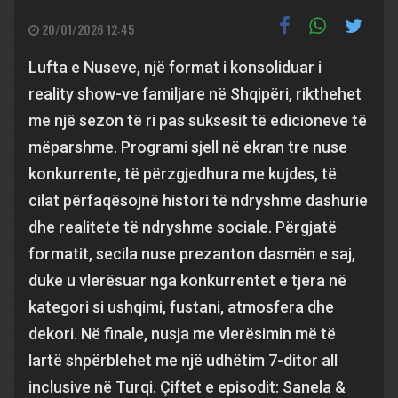
20/01/2026 12:45
Lufta e Nuseve, një format i konsoliduar i
reality show-ve familjare në Shqipëri, rikthehet
me një sezon të ri pas suksesit të edicioneve të
mëparshme. Programi sjell në ekran tre nuse
konkurrente, të përzgjedhura me kujdes, të
cilat përfaqësojnë histori të ndryshme dashurie
dhe realitete të ndryshme sociale. Përgjatë
formatit, secila nuse prezanton dasmën e saj,
duke u vlerësuar nga konkurrentet e tjera në
kategori si ushqimi, fustani, atmosfera dhe
dekori. Në finale, nusja me vlerësimin më të
lartë shpërblehet me një udhëtim 7-ditor all
inclusive në Turqi. Çiftet e episodit: Sanela &