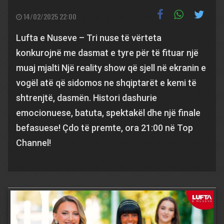
14/02/2025 22:00
Lufta e Nuseve – Tri nuse të vërteta
konkurojnë me dasmat e tyre për të fituar një
muaj mjalti Një reality show që sjell në ekranin e
vogël atë që sidomos ne shqiptarët e kemi të
shtrenjtë, dasmën. Histori dashurie
emocionuese, batuta, spektakël dhe një finale
befasuese! Çdo të premte, ora 21:00 në Top
Channel!