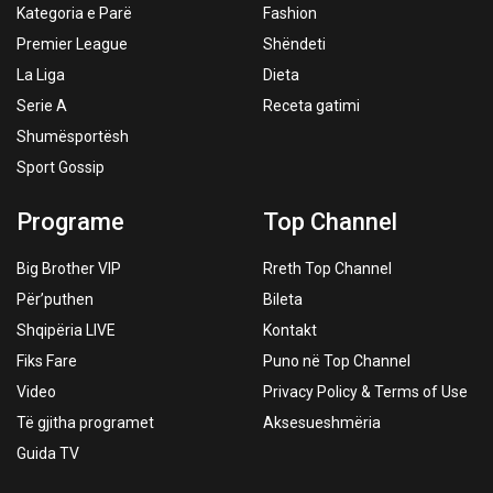
Kategoria e Parë
Fashion
Premier League
Shëndeti
La Liga
Dieta
Serie A
Receta gatimi
Shumësportësh
Sport Gossip
Programe
Top Channel
Big Brother VIP
Rreth Top Channel
Për’puthen
Bileta
Shqipëria LIVE
Kontakt
Fiks Fare
Puno në Top Channel
Video
Privacy Policy & Terms of Use
Të gjitha programet
Aksesueshmëria
Guida TV