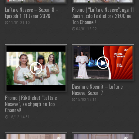
Lufta e Nuseve – Sezoni 8 –
Promo | “Lufta e Nuseve”, nga 11
Episodi 1, 11 Janar 2026
Janari, cdo të diel ora 21:00 në
Top Channel!
11/01 21:10
04/01 13:02
Dasma e Noemit – Lufta e
Nuseve, Sezoni 7
Promo | Rikthehet “Lufta e
15/02 12:11
Nuseve”, së shpejti në Top
Channel!
18/12 14:51