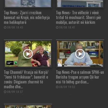
Top News- Zjarri rrezikon
Top News- Tre vëllezër i vënë
banesat në Krujë, nis ndërhyrja
tritol të moshuarit. Sherri për
me helikopterë
mobilje, autorët në kërkim
08/08 18:43
08/08 18:41
Top Channel/ Vrasja në Korçë/
Top News-Pse e sulmon SPAK-un
“Jemi të frikësuar”, banorët e
Berisha tregon arsyen Që kur
zonës: Dëgjuam zhurmë të
nisi të bëhej gardian…
madhe dhe…
08/08 18:02
08/08 18:37