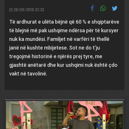
28/08/2018 22:32
Të ardhurat e ulëta bëjnë që 60 % e shqiptarëve
të blejnë më pak ushqime ndërsa për të kursyer
nuk ka mundësi. Familjet në varfëri të thellë
janë në kushte mbijetese. Sot ne do t’ju
tregojmë historinë e njërës prej tyre, me
gjashtë anëtarë dhe kur ushqimi nuk është çdo
vakt në tavolinë.