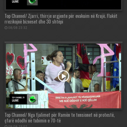
Top Channel/ Zjarri, thirrje urgjente për evakuim në Krujë. Flakët
rrezikojnë bizneset dhe 30 shtëpi
08/08 23:32
Top Channel/ Nga fjalimet për Ramën te tensionet në protestë,
çfarë ndodhi në tubimin e 70-të
08/08 23:02