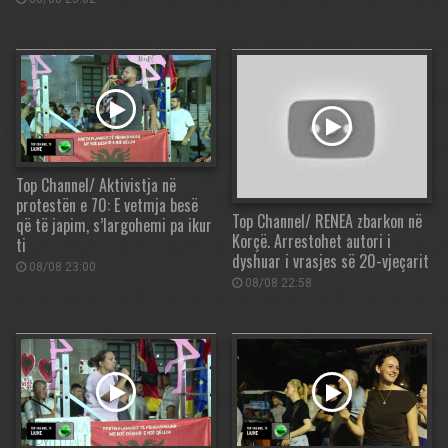
Top Channel/ Aktivistja në
protestën e 70: E vetmja besë
Top Channel/ RENEA zbarkon në
që të japim, s’largohemi pa ikur
Korçë. Arrestohet autori i
ti
dyshuar i vrasjes së 20-vjeçarit
08/08 23:00
08/08 22:58