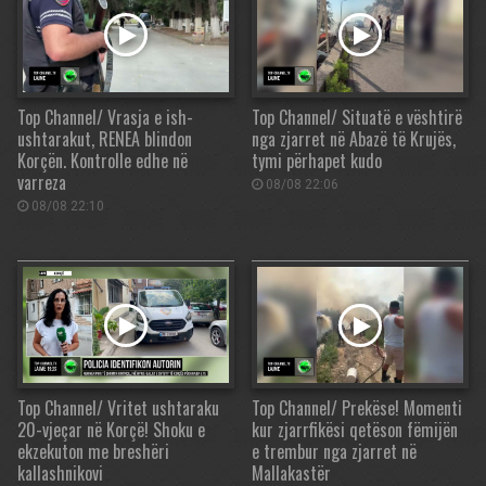
Top Channel/ Vrasja e ish-
Top Channel/ Situatë e vështirë
ushtarakut, RENEA blindon
nga zjarret në Abazë të Krujës,
Korçën. Kontrolle edhe në
tymi përhapet kudo
varreza
08/08 22:06
08/08 22:10
Top Channel/ Vritet ushtaraku
Top Channel/ Prekëse! Momenti
20-vjeçar në Korçë! Shoku e
kur zjarrfikësi qetëson fëmijën
ekzekuton me breshëri
e trembur nga zjarret në
kallashnikovi
Mallakastër