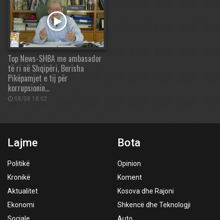
Top News-SHBA me ambasador
të ri në Shqipëri, Berisha
Pikëpamjet e tij për
korrupsionin…
08/08 18:02
Lajme
Bota
Politikë
Opinion
Kronikë
Koment
Aktualitet
Kosova dhe Rajoni
Ekonomi
Shkencë dhe Teknologji
Sociale
Auto