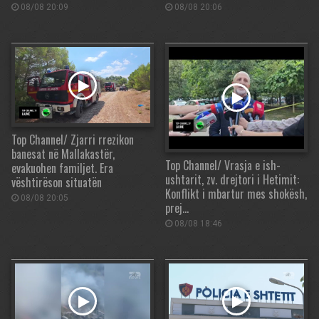
08/08 20:09
08/08 20:06
Top Channel/ Zjarri rrezikon
banesat në Mallakastër,
Top Channel/ Vrasja e ish-
evakuohen familjet. Era
ushtarit, zv. drejtori i Hetimit:
vështirëson situatën
Konflikt i mbartur mes shokësh,
08/08 20:05
prej…
08/08 18:46