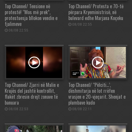
Top Channel/ Tensione në
Top Channel/ Protesta e 70-të
protestë! “Mos më prek”,
përpara Kryeministrisë, në
protestuesja bllokon vendin e
bulevard edhe Marjana Koçeku
fjalimeve
08/08 22:55
08/08 22:55
Top Channel/ Zjarri në Malin e
Top Channel/ “Pëlciti…’,
Krujës del jashtë kontrollit,
dëshmitarja në lot rrëfen
flakët zbresin drejt zonave të
vrasjen e 20-vjeçarit. Shenjat e
banuara
plumbave kudo
08/08 22:53
08/08 22:11