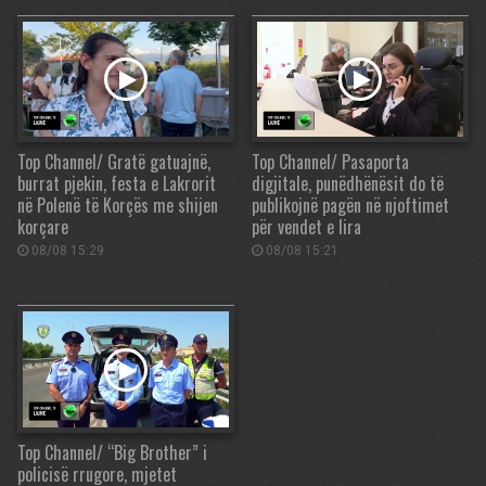
Top Channel/ Gratë gatuajnë,
Top Channel/ Pasaporta
burrat pjekin, festa e Lakrorit
digjitale, punëdhënësit do të
në Polenë të Korçës me shijen
publikojnë pagën në njoftimet
korçare
për vendet e lira
08/08 15:29
08/08 15:21
Top Channel/ “Big Brother” i
policisë rrugore, mjetet