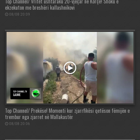
Top Channel/ Vritet ushtaraku 20-vjeçar në Korçë! Shoku e
ekzekuton me breshëri kallashnikovi
08/08 20:09
Top Channel/ Prekëse! Momenti kur zjarrfikësi qetëson fëmijën e
trembur nga zjarret në Mallakastër
08/08 20:06