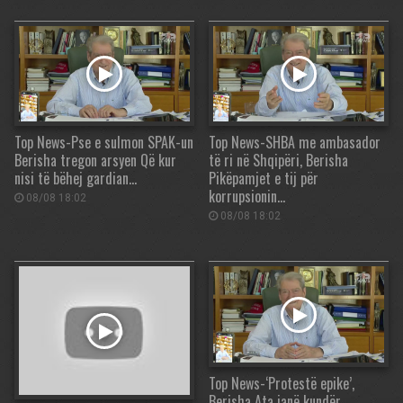
Top News-Pse e sulmon SPAK-un
Top News-SHBA me ambasador
Berisha tregon arsyen Që kur
të ri në Shqipëri, Berisha
nisi të bëhej gardian…
Pikëpamjet e tij për
korrupsionin…
08/08 18:02
08/08 18:02
Top News-‘Protestë epike’,
Berisha Ata janë kundër