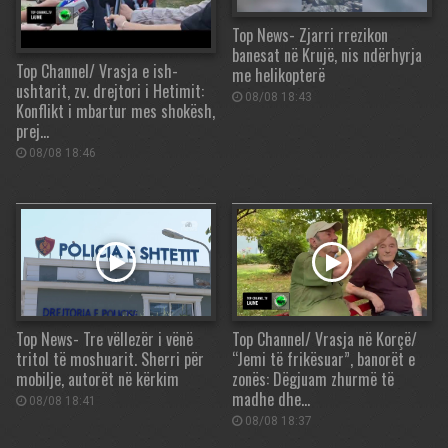
Top News- Zjarri rrezikon
banesat në Krujë, nis ndërhyrja
Top Channel/ Vrasja e ish-
me helikopterë
ushtarit, zv. drejtori i Hetimit:
08/08 18:43
Konflikt i mbartur mes shokësh,
prej…
08/08 18:46
Top News- Tre vëllezër i vënë
Top Channel/ Vrasja në Korçë/
tritol të moshuarit. Sherri për
“Jemi të frikësuar”, banorët e
mobilje, autorët në kërkim
zonës: Dëgjuam zhurmë të
madhe dhe…
08/08 18:41
08/08 18:37