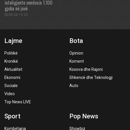
inteligjente vendosin 1.100
gjoba në javë
08/08 15:20
Lajme
Bota
Politikë
Opinion
Kronikë
Koment
Aktualitet
Kosova dhe Rajoni
Ekonomi
Shkencë dhe Teknologji
Sociale
Auto
Video
Top News LIVE
Sport
Pop News
Kombëtarja
Showbiz