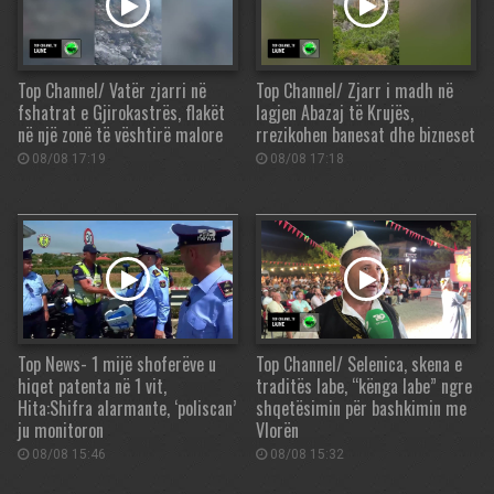
Top Channel/ Vatër zjarri në
Top Channel/ Zjarr i madh në
fshatrat e Gjirokastrës, flakët
lagjen Abazaj të Krujës,
në një zonë të vështirë malore
rrezikohen banesat dhe bizneset
08/08 17:19
08/08 17:18
Top News- 1 mijë shoferëve u
Top Channel/ Selenica, skena e
hiqet patenta në 1 vit,
traditës labe, “kënga labe” ngre
Hita:Shifra alarmante, ‘poliscan’
shqetësimin për bashkimin me
ju monitoron
Vlorën
08/08 15:46
08/08 15:32