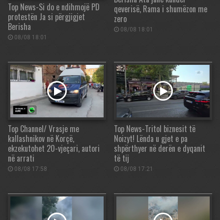
Top News-Si do e ndihmojë PD
qeverisë, Rama i shumëzon me
protestën Ja si përgjigjet
zero
Berisha
08/08 18:01
08/08 18:01
Top Channel/ Vrasje me
Top News-Tritol biznesit të
kallashnikov në Korçë,
Noizyt! Lënda u gjet e pa
ekzekutohet 20-vjeçari, autori
shpërthyer në derën e dyqanit
në arrati
të tij
08/08 17:58
08/08 17:21