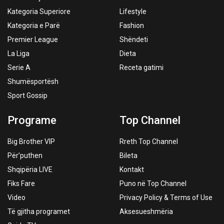
Kategoria Superiore
Lifestyle
Kategoria e Parë
Fashion
Premier League
Shëndeti
La Liga
Dieta
Serie A
Receta gatimi
Shumësportësh
Sport Gossip
Programe
Top Channel
Big Brother VIP
Rreth Top Channel
Për’puthen
Bileta
Shqipëria LIVE
Kontakt
Fiks Fare
Puno në Top Channel
Video
Privacy Policy & Terms of Use
Të gjitha programet
Aksesueshmëria