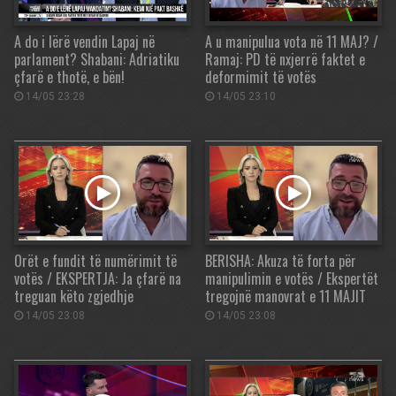
A do i lërë vendin Lapaj në
A u manipulua vota në 11 MAJ? /
parlament? Shabani: Adriatiku
Ramaj: PD të nxjerrë faktet e
çfarë e thotë, e bën!
deformimit të votës
14/05 23:28
14/05 23:10
Orët e fundit të numërimit të
BERISHA: Akuza të forta për
votës / EKSPERTJA: Ja çfarë na
manipulimin e votës / Ekspertët
treguan këto zgjedhje
tregojnë manovrat e 11 MAJIT
14/05 23:08
14/05 23:08