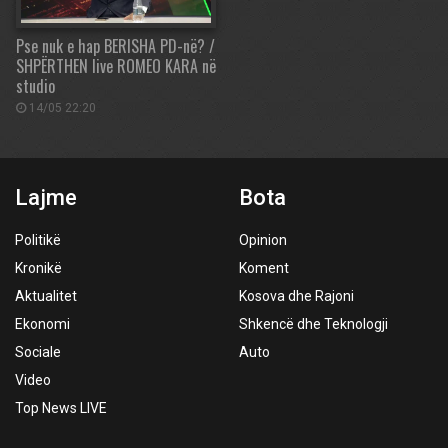
Pse nuk e hap BERISHA PD-në? /
SHPËRTHEN live ROMEO KARA në
studio
14/05 22:20
Lajme
Bota
Politikë
Opinion
Kronikë
Koment
Aktualitet
Kosova dhe Rajoni
Ekonomi
Shkencë dhe Teknologji
Sociale
Auto
Video
Top News LIVE