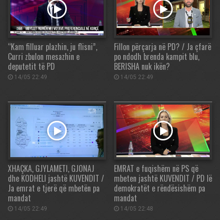
“Kam filluar plazhin, ju flisni”,
Fillon përçarja në PD? / Ja çfarë
Curri zbulon mesazhin e
po ndodh brenda kampit blu,
deputetit të PD
BERISHA nuk ikën?
14/05 22:49
14/05 22:49
XHAÇKA, GJYLAMETI, GJONAJ
EMRAT e fuqishëm në PS që
dhe KODHELI jashtë KUVENDIT /
mbeten jashtë KUVENDIT / PD lë
Ja emrat e tjerë që mbetën pa
demokratët e rëndësishëm pa
mandat
mandat
14/05 22:49
14/05 22:48