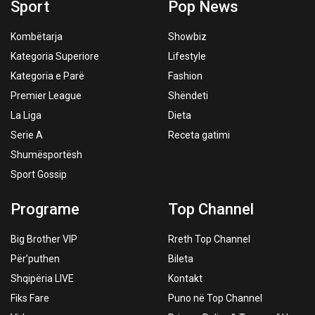
Sport
Pop News
Kombëtarja
Showbiz
Kategoria Superiore
Lifestyle
Kategoria e Parë
Fashion
Premier League
Shëndeti
La Liga
Dieta
Serie A
Receta gatimi
Shumësportësh
Sport Gossip
Programe
Top Channel
Big Brother VIP
Rreth Top Channel
Për’puthen
Bileta
Shqipëria LIVE
Kontakt
Fiks Fare
Puno në Top Channel