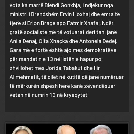
vota ka marrë Blendi Gonxhja, i ndjekur nga
ministri i Brendshëm Ervin Hoxhaj dhe emra të
tjerë si Erion Braçe apo Fatmir Xhafaj. Ndër
gratë socialiste më të votuarat deri tani janë
Anila Denaj, Olta Xhaçka dhe Antonela Dedej.
Gara më e fortë është ajo mes demokratëve
për mandatin e 13 në listën e hapur po
zhvillohet mes Jorida Tabakut dhe Ilir
Alimehmetit, të cilët në kutitë që janë numëruar
të mërkurën shpesh herë kanë zëvendësuar
veten në numrin 13 në kryeqytet.