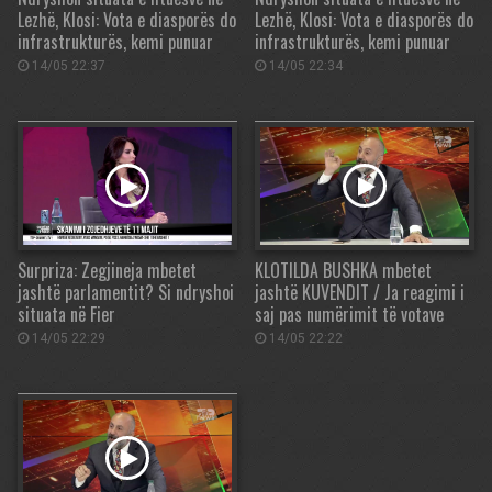
Lezhë, Klosi: Vota e diasporës do
Lezhë, Klosi: Vota e diasporës do
infrastrukturës, kemi punuar
infrastrukturës, kemi punuar
14/05 22:37
14/05 22:34
Surpriza: Zegjineja mbetet
KLOTILDA BUSHKA mbetet
jashtë parlamentit? Si ndryshoi
jashtë KUVENDIT / Ja reagimi i
situata në Fier
saj pas numërimit të votave
14/05 22:29
14/05 22:22