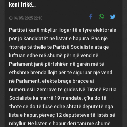
keni frikë…
14/05/2025 22:10
Partitë i kanë mbyllur llogaritë e tyre elektorale
por jo kandidatët në listat e hapura. Pas një
fitoreje të thellë të Partisë Socialiste ata që
luftuan edhe më shumë për një vend në
Parlament janë përfshirën në garën më të
ethshme brenda llojit për të siguruar një vend
në Parlament. efekte braçe braçce ai
numeruesi i zemrave te grides Në Tiranë Partia
Socialiste ka marrë 19 mandate, ç’ka do të
thotë se do të fusë edhe shtatë deputetë nga
lista e hapur, përveç 12 deputetëve të listës së
mbyllur. Në listën e hapur deri tani më shumë