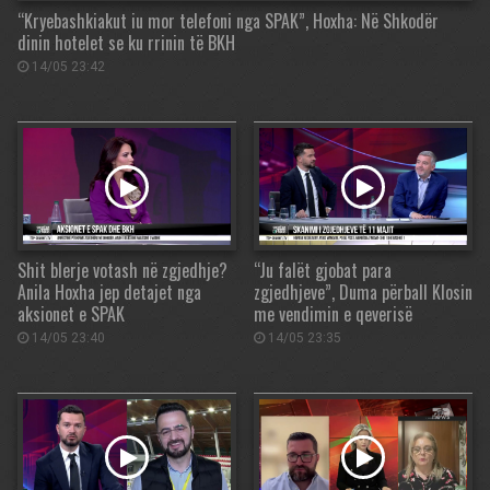
“Kryebashkiakut iu mor telefoni nga SPAK”, Hoxha: Në Shkodër
dinin hotelet se ku rrinin të BKH
14/05 23:42
Shit blerje votash në zgjedhje?
“Ju falët gjobat para
Anila Hoxha jep detajet nga
zgjedhjeve”, Duma përball Klosin
aksionet e SPAK
me vendimin e qeverisë
14/05 23:40
14/05 23:35