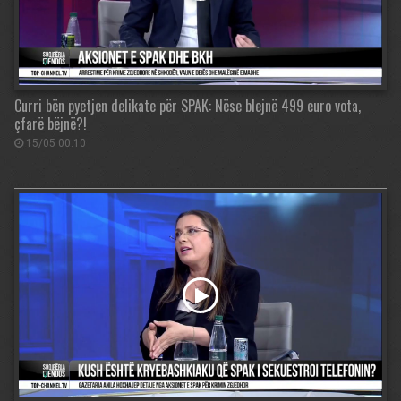
Curri bën pyetjen delikate për SPAK: Nëse blejnë 499 euro vota,
çfarë bëjnë?!
15/05 00:10