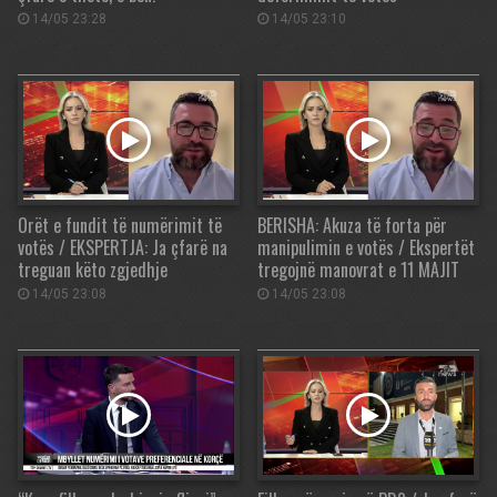
14/05 23:28
14/05 23:10
Orët e fundit të numërimit të
BERISHA: Akuza të forta për
votës / EKSPERTJA: Ja çfarë na
manipulimin e votës / Ekspertët
treguan këto zgjedhje
tregojnë manovrat e 11 MAJIT
14/05 23:08
14/05 23:08