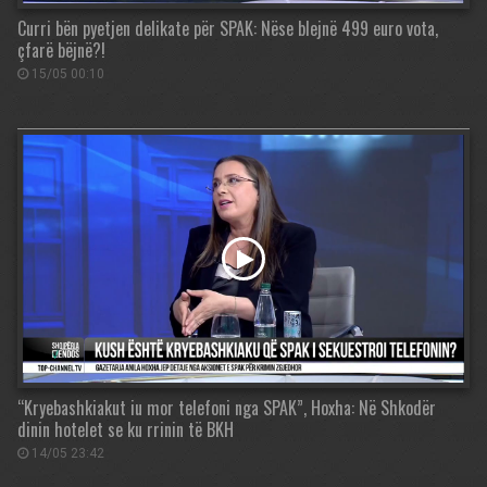
Curri bën pyetjen delikate për SPAK: Nëse blejnë 499 euro vota,
çfarë bëjnë?!
15/05 00:10
“Kryebashkiakut iu mor telefoni nga SPAK”, Hoxha: Në Shkodër
dinin hotelet se ku rrinin të BKH
14/05 23:42