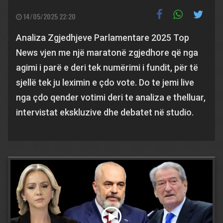
14/05/2025 22:20
Analiza Zgjedhjeve Parlamentare 2025 Top
News vjen me një maratonë zgjedhore që nga
agimi i parë e deri tek numërimi i fundit, për të
sjellë tek ju leximin e çdo vote. Do te jemi live
nga çdo qender votimi deri te analiza e thelluar,
intervistat ekskluzive dhe debatet në studio.