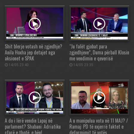
Shit blerje votash në zgjedhje?
“Ju falët gjobat para
Anila Hoxha jep detajet nga
zgjedhjeve”, Duma përball Klosin
aksionet e SPAK
me vendimin e qeverisë
14/05 23:40
14/05 23:35
A do i lërë vendin Lapaj në
A u manipulua vota në 11 MAJ? /
parlament? Shabani: Adriatiku
Ramaj: PD të nxjerrë faktet e
çfarë e thotë, e bën!
deformimit të votës