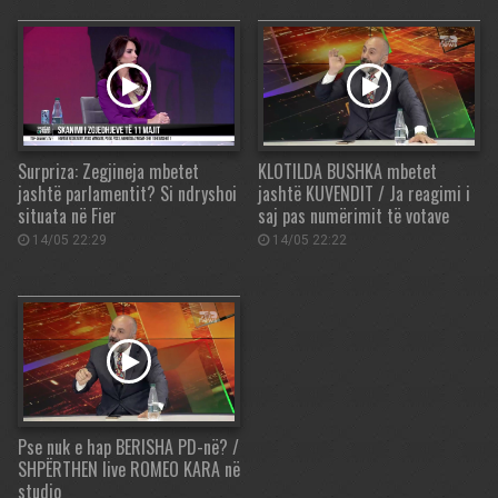
Surpriza: Zegjineja mbetet
KLOTILDA BUSHKA mbetet
jashtë parlamentit? Si ndryshoi
jashtë KUVENDIT / Ja reagimi i
situata në Fier
saj pas numërimit të votave
14/05 22:29
14/05 22:22
Pse nuk e hap BERISHA PD-në? /
SHPËRTHEN live ROMEO KARA në
studio