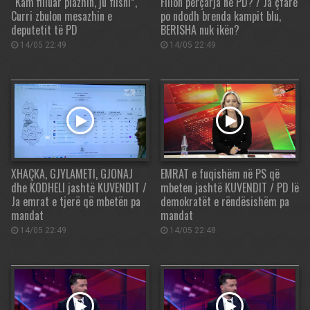
“Kam filluar plazhin, ju flisni”,
Fillon përçarja në PD? / Ja çfarë
Curri zbulon mesazhin e
po ndodh brenda kampit blu,
deputetit të PD
BERISHA nuk ikën?
14/05 22:49
14/05 22:49
XHAÇKA, GJYLAMETI, GJONAJ
EMRAT e fuqishëm në PS që
dhe KODHELI jashtë KUVENDIT /
mbeten jashtë KUVENDIT / PD lë
Ja emrat e tjerë që mbetën pa
demokratët e rëndësishëm pa
mandat
mandat
14/05 22:49
14/05 22:48