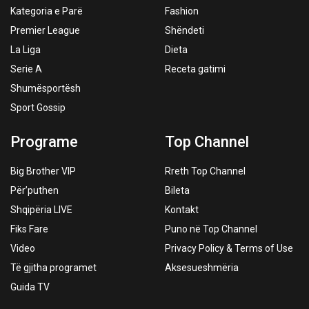
Kategoria e Parë
Fashion
Premier League
Shëndeti
La Liga
Dieta
Serie A
Receta gatimi
Shumësportësh
Sport Gossip
Programe
Top Channel
Big Brother VIP
Rreth Top Channel
Për’puthen
Bileta
Shqipëria LIVE
Kontakt
Fiks Fare
Puno në Top Channel
Video
Privacy Policy & Terms of Use
Të gjitha programet
Aksesueshmëria
Guida TV