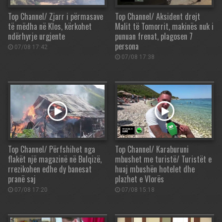
Top Channel/ Zjarr i përmasave
Top Channel/ Aksident drejt
të mëdha në Klos, kërkohet
Malit të Tomorrit, makinës nuk i
ndërhyrje urgjente
punuan frenat, plagosen 7
persona
07/08 17:42
07/08 17:38
Top Channel/ Përfshihet nga
Top Channel/ Karaburuni
flakët një magazinë në Bulqizë,
mbushet me turistë/ Turistët e
rrezikohen edhe dy banesat
huaj mbushën hotelet dhe
pranë saj
plazhet e Vlorës
07/08 17:20
07/08 15:18