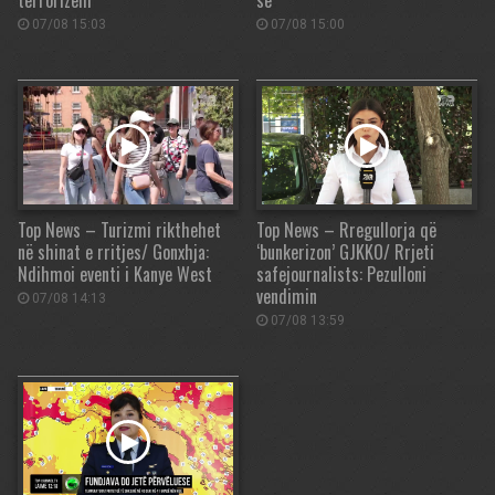
terrorizëm
së
07/08 15:03
07/08 15:00
Top News – Turizmi rikthehet
Top News – Rregullorja që
në shinat e rritjes/ Gonxhja:
‘bunkerizon’ GJKKO/ Rrjeti
Ndihmoi eventi i Kanye West
safejournalists: Pezulloni
vendimin
07/08 14:13
07/08 13:59