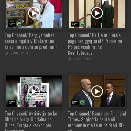
Top Channel/ Përgjysmohet
Top Channel/ Rritje minimale
sasia e mjaltit/ Bletarët në
page për gjyqtarët/ Propozimi i
krizë, moti dëmtoi prodhimin
PS pas vendimit të
Kushtetueses
07/08 15:14
07/08 15:05
Top Channel/ Aktivistja turke
Top Channel/ Rama për Financial
lihet në burg/ U ndalua ne
Times: Shqipëria është në
Rinas, Turqia e kërkon për
momentin më të mirë drejt BE-