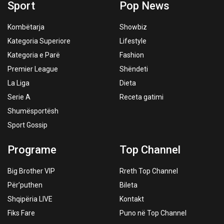
Sport
Pop News
Kombëtarja
Showbiz
Kategoria Superiore
Lifestyle
Kategoria e Parë
Fashion
Premier League
Shëndeti
La Liga
Dieta
Serie A
Receta gatimi
Shumësportësh
Sport Gossip
Programe
Top Channel
Big Brother VIP
Rreth Top Channel
Për’puthen
Bileta
Shqipëria LIVE
Kontakt
Fiks Fare
Puno në Top Channel