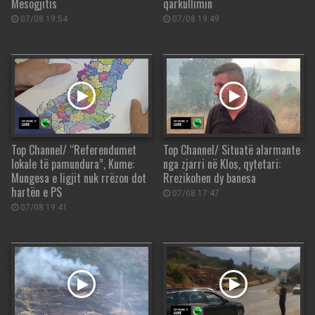
Mesogjitis
qarkullimin
07/08 19:54
07/08 19:49
Top Channel/ “Referendumet
Top Channel/ Situatë alarmante
lokale të pamundura”, Kume:
nga zjarri në Klos, qytetari:
Mungesa e ligjit nuk rrëzon dot
Rrezikohen dy banesa
hartën e PS
07/08 17:47
07/08 19:41