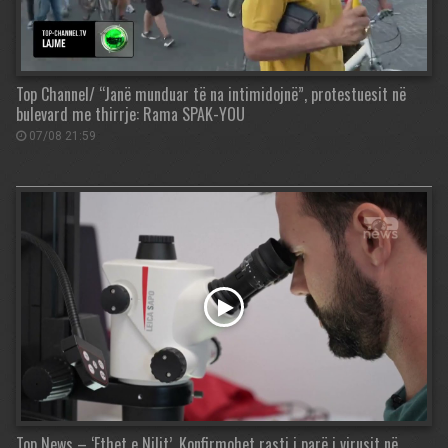
Top Channel/ “Janë munduar të na intimidojnë”, protestuesit në
bulevard me thirrje: Rama SPAK-YOU
07/08 21:59
Top News – ‘Ethet e Nilit’. Konfirmohet rasti i parë i virusit në