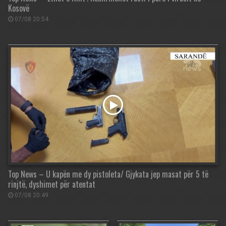
Kosovë
07/08 20:54
Top News – U kapën me dy pistoleta/ Gjykata jep masat për 5 të
rinjtë, dyshimet për atentat
07/08 20:49