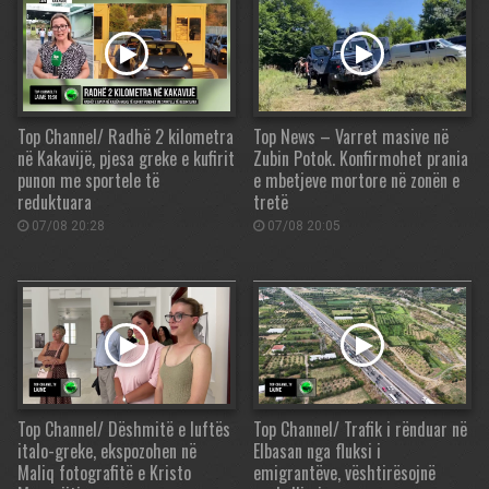
Top Channel/ Radhë 2 kilometra
Top News – Varret masive në
në Kakavijë, pjesa greke e kufirit
Zubin Potok. Konfirmohet prania
punon me sportele të
e mbetjeve mortore në zonën e
reduktuara
tretë
07/08 20:28
07/08 20:05
Top Channel/ Dëshmitë e luftës
Top Channel/ Trafik i rënduar në
italo-greke, ekspozohen në
Elbasan nga fluksi i
Maliq fotografitë e Kristo
emigrantëve, vështirësojnë