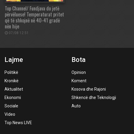
Top Channel/ Fundjava do jetë
përvëluese! Temperaturat pritet
që të shkojnë në 40-41 gradë
nën hije
07/08 12:51
Lajme
Bota
Politikë
Opinion
Kronikë
Koment
Aktualitet
Kosova dhe Rajoni
Ekonomi
Shkencë dhe Teknologji
Sociale
Auto
Video
Top News LIVE