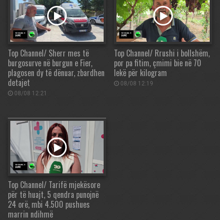
Top Channel/ Sherr mes të
Top Channel/ Rrushi i bollshëm,
burgosurve në burgun e Fier,
por pa fitim, çmimi bie në 70
plagosen dy të dënuar, zbardhen
lekë për kilogram
detajet
08/08 12:19
08/08 12:21
Top Channel/ Tarifë mjekësore
për të huajt, 5 qendra punojnë
24 orë, mbi 4.500 pushues
marrin ndihmë