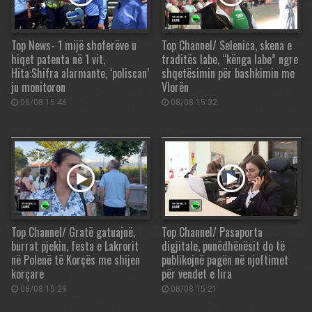
Top News- 1 mijë shoferëve u
Top Channel/ Selenica, skena e
hiqet patenta në 1 vit,
traditës labe, “kënga labe” ngre
Hita:Shifra alarmante, ‘poliscan’
shqetësimin për bashkimin me
ju monitoron
Vlorën
08/08 15:46
08/08 15:32
Top Channel/ Gratë gatuajnë,
Top Channel/ Pasaporta
burrat pjekin, festa e Lakrorit
digjitale, punëdhënësit do të
në Polenë të Korçës me shijen
publikojnë pagën në njoftimet
korçare
për vendet e lira
08/08 15:29
08/08 15:21