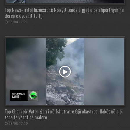
Top News-Tritol biznesit të Noizyt! Lënda u gjet e pa shpërthyer në
derën e dyqanit të tij
08/08 17:21
Top Channel/ Vatër zjarri në fshatrat e Gjirokastrës, flakët në një
zonë të vështirë malore
08/08 17:19