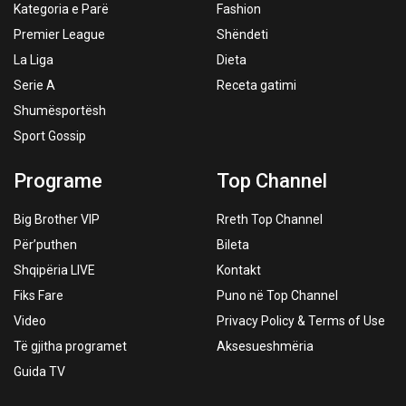
Kategoria e Parë
Fashion
Premier League
Shëndeti
La Liga
Dieta
Serie A
Receta gatimi
Shumësportësh
Sport Gossip
Programe
Top Channel
Big Brother VIP
Rreth Top Channel
Për’puthen
Bileta
Shqipëria LIVE
Kontakt
Fiks Fare
Puno në Top Channel
Video
Privacy Policy & Terms of Use
Të gjitha programet
Aksesueshmëria
Guida TV