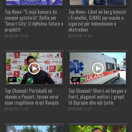
Top News-“5 mijë kamera do
Top News- Lihet në burg kimisti
cenojnë qytetarët”,Balliu për
i Frakullës, GJKKO jep masën e
‘Smart City’: U dyfishua fatura e
sigurisë për kolumbianin e
projektit
ekstraduar
08/08 13:20
08/08 12:35
Top Channel/ Portokalli në
Top Channel/ Sherri në burgun e
skenën e Peqinit, turneu veror
Fierit, plagoset anëtari i grupit
vijon rrugëtimin drejt Kavajës
të Bajrajve dhe një tjetër
08/08 12:32
08/08 12:27