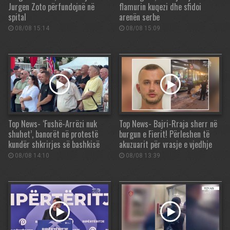
Jurgen Zoto përfundojnë në
flamurin kuqezi dhe sfidoi
spital
arenën serbe
08/08 15:14
08/08 15:09
Top News- ‘Fushë-Arrëzi nuk
Top News- Bajri-Rraja sherr në
shuhet’, banorët në protestë
burgun e Fierit! Përleshen të
kundër shkrirjes së bashkisë
akuzuarit për vrasje e vjedhje
08/08 14:10
08/08 13:39