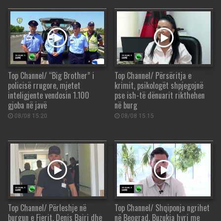
Top Channel/ “Big Brother” i
Top Channel/ Përsëritja e
policisë rrugore, mjetet
krimit, psikologët shpjegojnë
inteligjente vendosin 1.100
pse ish-të dënuarit rikthehen
gjoba në javë
në burg
08/08 15:20
08/08 15:15
Top Channel/ Përleshje në
Top Channel/ Shqiponja ngrihet
burgun e Fierit, Denis Bajri dhe
në Beograd, Buzukja hyri me