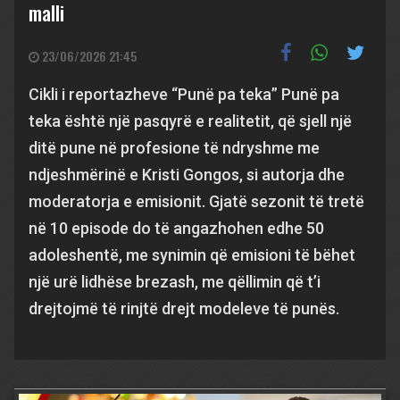
malli
23/06/2026 21:45
Cikli i reportazheve “Punë pa teka” Punë pa
teka është një pasqyrë e realitetit, që sjell një
ditë pune në profesione të ndryshme me
ndjeshmërinë e Kristi Gongos, si autorja dhe
moderatorja e emisionit. Gjatë sezonit të tretë
në 10 episode do të angazhohen edhe 50
adoleshentë, me synimin që emisioni të bëhet
një urë lidhëse brezash, me qëllimin që t’i
drejtojmë të rinjtë drejt modeleve të punës.