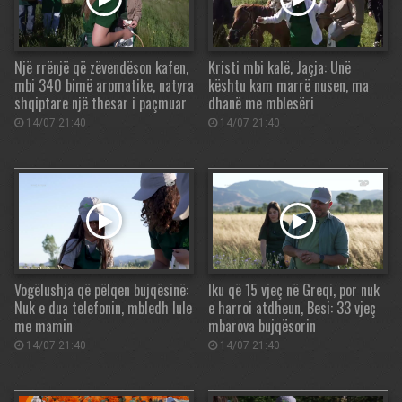
Një rrënjë që zëvendëson kafen,
Kristi mbi kalë, Jaçja: Unë
mbi 340 bimë aromatike, natyra
kështu kam marrë nusen, ma
shqiptare një thesar i paçmuar
dhanë me mblesëri
14/07 21:40
14/07 21:40
Vogëlushja që pëlqen bujqësinë:
Iku që 15 vjeç në Greqi, por nuk
Nuk e dua telefonin, mbledh lule
e harroi atdheun, Besi: 33 vjeç
me mamin
mbarova bujqësorin
14/07 21:40
14/07 21:40