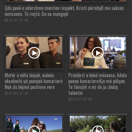
Çdo punë e ndershme meriton respekt, Kristi përmbyll me sukses
emisionin. Të rinjtë: Do na mungojë
21/07 21:40
Motër e vëlla binjak, nxënës
Prindërit e bënë mësuese, Adela
ekselentë që punojnë kamarierë:
punon kamariere:Kjo më pëlqen.
Nuk do bëjmë pushime vere
Te fëmijët e mi do ju zbuloj
talentin
21/07 21:40
21/07 21:40