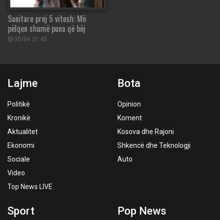
Sanitare prej 5 vitesh: Më
pëlqen shumë puna që bëj
30/06 21:45
Lajme
Bota
Politikë
Opinion
Kronikë
Koment
Aktualitet
Kosova dhe Rajoni
Ekonomi
Shkencë dhe Teknologji
Sociale
Auto
Video
Top News LIVE
Sport
Pop News