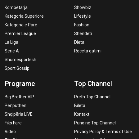
Kombëtarja
Showbiz
Kategoria Superiore
Lifestyle
Kategoria e Parë
Fashion
Premier League
Shëndeti
La Liga
Dieta
Serie A
Receta gatimi
Shumësportësh
Sport Gossip
Programe
Top Channel
Big Brother VIP
Rreth Top Channel
Për’puthen
Bileta
Shqipëria LIVE
Kontakt
Fiks Fare
Puno në Top Channel
Video
Privacy Policy & Terms of Use