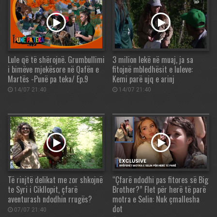
Lule që të shërojnë. Grumbullimi
3 milion lekë në muaj, ja sa
i bimëve mjekësore në Qafën e
fitojnë mbledhësit e luleve:
Martës -Punë pa teka/ Ep.9
Kemi parë ujq e arinj
14/07 21:40
14/07 21:40
Të rinjtë delikat me zor shkojnë
“Çfarë ndodhi pas fitores së Big
te Syri i Cikllopit, çfarë
Brother?” Flet për herë të parë
aventurash ndodhin rrugës?
motra e Selin: Nuk çmallesha
dot
07/07 21:40