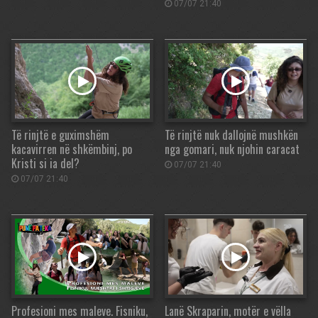
07/07 21:40
Të rinjtë e guximshëm
Të rinjtë nuk dallojnë mushkën
kacavirren në shkëmbinj, po
nga gomari, nuk njohin caracat
Kristi si ia del?
07/07 21:40
07/07 21:40
Profesioni mes maleve. Fisniku,
Lanë Skraparin, motër e vëlla