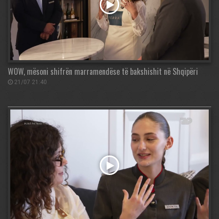
WOW, mësoni shifrën marramendëse të bakshishit në Shqipëri
21/07 21:40