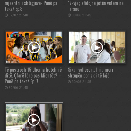
mjeshtri i shtigjeve- Punë pa
17-vjeç sfidojnë jetën vetëm në
teka/ Ep.8
Tiranë
07/07 21:40
30/06 21:45
Të pastrosh 15 dhoma hoteli në
Sikur vallëzon… I riu merr
ditë. Çfarë lënë pas klientët? –
shtupën por s’di të lajë
Punë pa teka/ Ep. 7
30/06 21:45
30/06 21:45