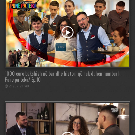
1000 euro bakshish në bar dhe histori që nuk duhen humbur!-
Punë pa teka/ Ep.10
21/07 21:40