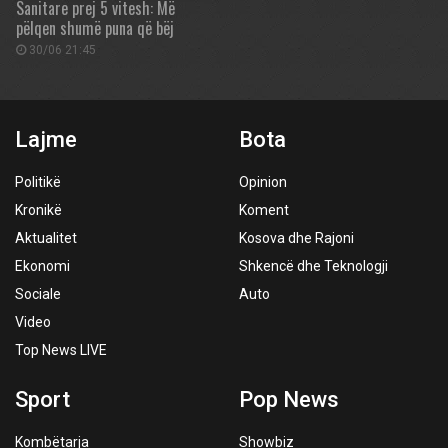
Sanitare prej 5 vitesh: Më
pëlqen shumë puna që bëj
30/06 21:45
Lajme
Bota
Politikë
Opinion
Kronikë
Koment
Aktualitet
Kosova dhe Rajoni
Ekonomi
Shkencë dhe Teknologji
Sociale
Auto
Video
Top News LIVE
Sport
Pop News
Kombëtarja
Showbiz