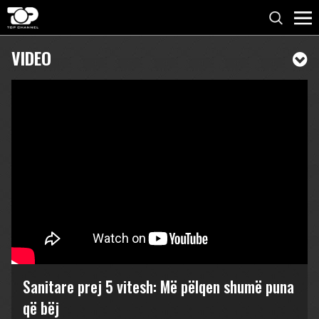
VIDEO
Sanitare prej 5 vitesh: Më pëlqen shumë puna
që bëj