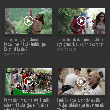
Të rinjtë e guximshëm
Të rinjtë nuk dallojnë mushkën
kacavirren në shkëmbinj, po
nga gomari, nuk njohin caracat
Kristi si ia del?
07/07 21:40
07/07 21:40
Profesioni mes maleve. Fisniku,
Lanë Skraparin, motër e vëlla
mjeshtri i shtigjeve- Punë pa
17-vjeç sfidojnë jetën vetëm në