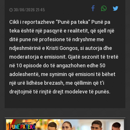
30/06/2026 21:45
Cikli i reportazheve “Punë pa teka” Punë pa
teka është një pasqyrë e realitetit, që sjell një
ditë pune në profesione të ndryshme me
ndjeshmërinë e Kristi Gongos, si autorja dhe
moderatorja e emisionit. Gjatë sezonit të tretë
në 10 episode do të angazhohen edhe 50
adoleshentë, me synimin që emisioni të bëhet
një urë lidhëse brezash, me qëllimin që t’i
drejtojmë të rinjtë drejt modeleve të punës.