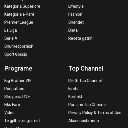
Kategoria Superiore
Lifestyle
Kategoria e Parë
Fashion
Premier League
Shëndeti
La Liga
Dieta
Serie A
Receta gatimi
Shumësportësh
Sport Gossip
Programe
Top Channel
Big Brother VIP
Rreth Top Channel
Për’puthen
Bileta
Shqipëria LIVE
Kontakt
Fiks Fare
Puno në Top Channel
Video
Privacy Policy & Terms of Use
Të gjitha programet
Aksesueshmëria