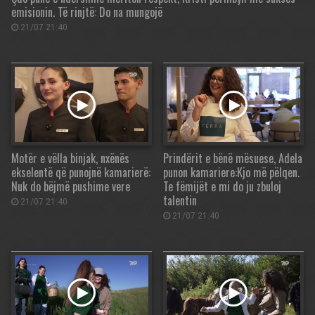
emisionin. Të rinjtë: Do na mungojë
21/07 21:40
Motër e vëlla binjak, nxënës
Prindërit e bënë mësuese, Adela
ekselentë që punojnë kamarierë:
punon kamariere:Kjo më pëlqen.
Nuk do bëjmë pushime vere
Te fëmijët e mi do ju zbuloj
talentin
21/07 21:40
21/07 21:40