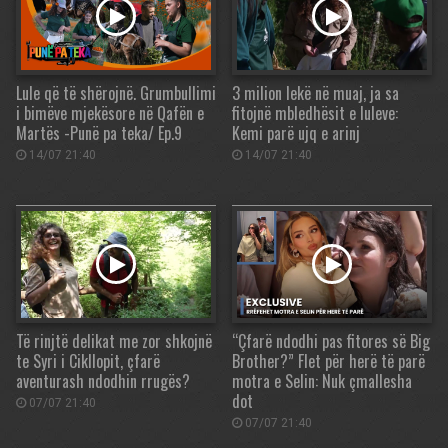
Lule që të shërojnë. Grumbullimi
3 milion lekë në muaj, ja sa
i bimëve mjekësore në Qafën e
fitojnë mbledhësit e luleve:
Martës -Punë pa teka/ Ep.9
Kemi parë ujq e arinj
14/07 21:40
14/07 21:40
Të rinjtë delikat me zor shkojnë
“Çfarë ndodhi pas fitores së Big
te Syri i Cikllopit, çfarë
Brother?” Flet për herë të parë
aventurash ndodhin rrugës?
motra e Selin: Nuk çmallesha
dot
07/07 21:40
07/07 21:40