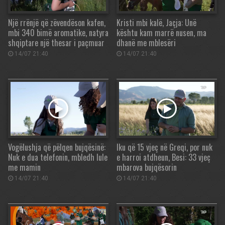
Një rrënjë që zëvendëson kafen,
Kristi mbi kalë, Jaçja: Unë
mbi 340 bimë aromatike, natyra
kështu kam marrë nusen, ma
shqiptare një thesar i paçmuar
dhanë me mblesëri
14/07 21:40
14/07 21:40
Vogëlushja që pëlqen bujqësinë:
Iku që 15 vjeç në Greqi, por nuk
Nuk e dua telefonin, mbledh lule
e harroi atdheun, Besi: 33 vjeç
me mamin
mbarova bujqësorin
14/07 21:40
14/07 21:40