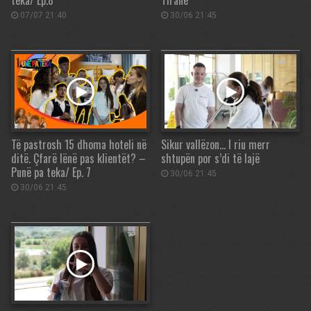
teka/ Ep.8
Tiranë
07/07 21:40
30/06 21:45
Të pastrosh 15 dhoma hoteli në
Sikur vallëzon… I riu merr
ditë. Çfarë lënë pas klientët? –
shtupën por s’di të lajë
Punë pa teka/ Ep. 7
30/06 21:45
30/06 21:45