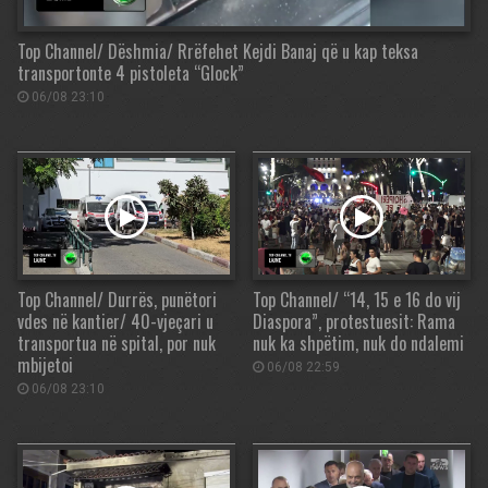
Top Channel/ Dëshmia/ Rrëfehet Kejdi Banaj që u kap teksa
transportonte 4 pistoleta “Glock”
06/08 23:10
Top Channel/ Durrës, punëtori
Top Channel/ “14, 15 e 16 do vij
vdes në kantier/ 40-vjeçari u
Diaspora”, protestuesit: Rama
transportua në spital, por nuk
nuk ka shpëtim, nuk do ndalemi
mbijetoi
06/08 22:59
06/08 23:10