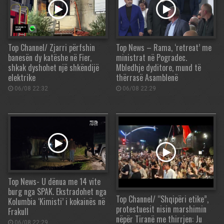
Top Channel/ Zjarri përfshin
Top News – Rama, ‘retreat’ me
banesën dy katëshe në Fier,
ministrat në Pogradec.
shkak dyshohet një shkëndijë
Mbledhje dyditore, mund të
elektrike
thërrasë Asamblenë
06/08 22:32
06/08 22:29
Top News- U dënua me 14 vite
burg nga SPAK. Ekstradohet nga
Top Channel/ “Shqipëri etike”,
Kolumbia ‘Kimisti’ i kokainës në
protestuesit nisin marshimin
Frakull
nëpër Tiranë me thirrjen: Ju
06/08 22:29