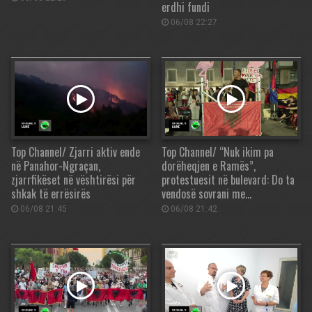
erdhi fundi
06/08 22:27
Top Channel/ Zjarri aktiv ende
Top Channel/ “Nuk ikim pa
në Panahor-Ngraçan,
dorëheqjen e Ramës”,
zjarrfikëset në vështirësi për
protestuesit në bulevard: Do ta
shkak të errësirës
vendosë sovrani me…
06/08 21:45
06/08 21:42