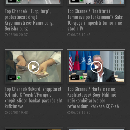
Top Channel/ “Turp, turp”,
Top Channel/ “Instituti i
protestuesit drejt
Tumoreve po funksionon”/ Sala:
Kryeministrisë: Rama burg,
10-vjeçari mposhti tumorin në
Berisha burg
stadin IV
06/08 20:37
06/08 19:48
Top Channel/Rekord, shqiptarët
Top Channel/ Harta e re në
5.4 mld € “cash”/Paraja e
Kushtetuese/ Boçi: Ndihmë
xhepit sfidon bankat pavarësisht
ndërkombëtarëve për
kufizimeve
referendum, kërkesë KQZ-së
06/08 19:43
06/08 19:35