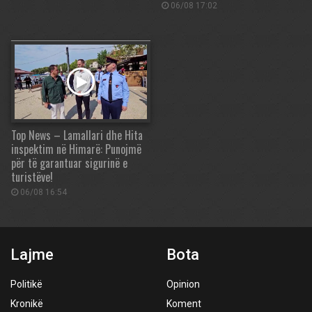
06/08 17:02
Top News – Lamallari dhe Hita
inspektim në Himarë: Punojmë
për të garantuar sigurinë e
turistëve!
06/08 16:54
Lajme
Bota
Politikë
Opinion
Kronikë
Koment