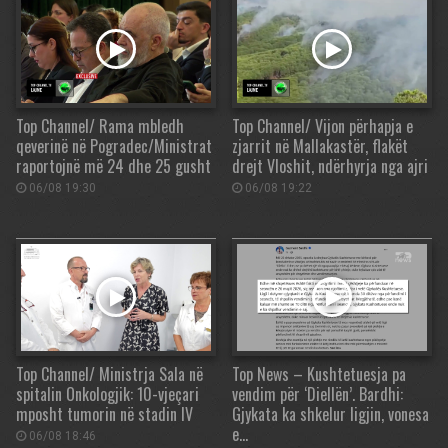
Top Channel/ Rama mbledh
Top Channel/ Vijon përhapja e
qeverinë në Pogradec/Ministrat
zjarrit në Mallakastër, flakët
raportojnë më 24 dhe 25 gusht
drejt Vloshit, ndërhyrja nga ajri
06/08 19:30
06/08 19:22
Top Channel/ Ministrja Sala në
Top News – Kushtetuesja pa
spitalin Onkologjik: 10-vjeçari
vendim për ‘Diellën’. Bardhi:
mposht tumorin në stadin IV
Gjykata ka shkelur ligjin, vonesa
e…
06/08 18:46