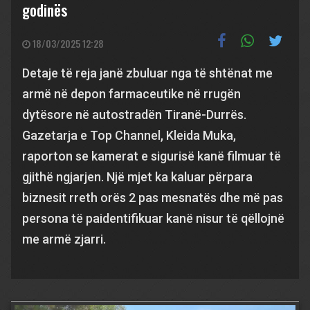
godinës
18/03/2025 12:28
Detaje të reja janë zbuluar nga të shtënat me
armë në depon farmaceutike në rrugën
dytësore në autostradën Tiranë-Durrës.
Gazetarja e Top Channel, Kleida Muka,
raporton se kamerat e sigurisë kanë filmuar të
gjithë ngjarjen. Një mjet ka kaluar përpara
biznesit rreth orës 2 pas mesnatës dhe më pas
persona të paidentifikuar kanë nisur të qëllojnë
me armë zjarri.