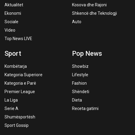
Aktualitet
Kosova dhe Rajoni
Ekonomi
Shkencë dhe Teknologji
Sociale
Auto
Video
Top News LIVE
Sport
Pop News
Kombëtarja
Showbiz
Kategoria Superiore
Lifestyle
Kategoria e Parë
Fashion
Premier League
Shëndeti
La Liga
Dieta
Serie A
Receta gatimi
Shumësportësh
Sport Gossip