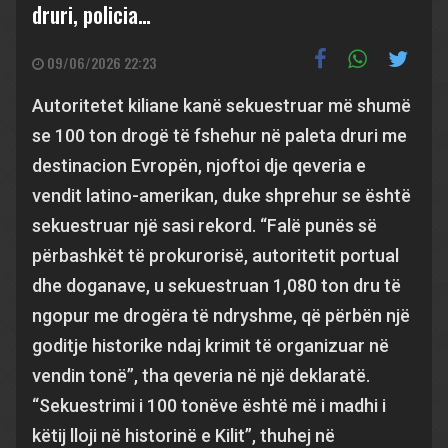
druri, policia…
09/06/2026 22:23
Autoritetet kiliane kanë sekuestruar më shumë
se 100 ton drogë të fshehur në paleta druri me
destinacion Evropën, njoftoi dje qeveria e
vendit latino-amerikan, duke shprehur se është
sekuestruar një sasi rekord. “Falë punës së
përbashkët të prokurorisë, autoritetit portual
dhe doganave, u sekuestruan 1,080 ton dru të
ngopur me drogëra të ndryshme, që përbën një
goditje historike ndaj krimit të organizuar në
vendin tonë”, tha qeveria në një deklaratë.
“Sekuestrimi i 100 tonëve është më i madhi i
këtij lloji në historinë e Kilit”, thuhej në