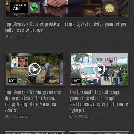
Top Channel/ Goditet projekti i Trump. Gjykata ndalon punimet për
sallën e re të ballove
07/08 22:37
Top Channel/ Humbi gruan dhe
Top Channel/ Tezja dhe nipi
djalin në aksident në Greqi,
gjenden të vdekur në një
rrëqeth shqiptari: Ma ndjeu
apartament, mister rrethanat e
zemra
ngjarjes
07/08 22:20
07/08 22:14