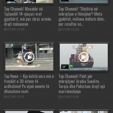
Top Channel/ Masakër në
Top Channel/ “Dështoi në
Tajlandë! 14-vjeçari vret
mbrojtjen e fëmijëve”! Meta
gjyshërit, më pas zbraz armën
gjobitet, miliona dollarë dëm,
drejt mësuesve
por rezultoi se…
07/08 15:55
07/08 15:54
Top News – Kjo është vera më e
Top Channel/ Pakt për
freskët e 30 viteve të
mbrojtjen/ Arabia Saudite,
ardhshme! Po vijnë evente të
Turqia dhe Pakistani drejt një
dhunshme moti
marrëveshjeje
07/08 15:15
07/08 15:08