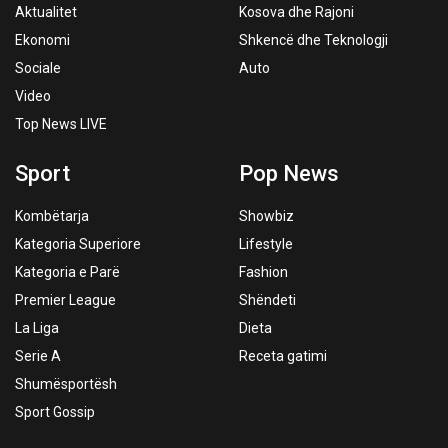
Aktualitet
Kosova dhe Rajoni
Ekonomi
Shkencë dhe Teknologji
Sociale
Auto
Video
Top News LIVE
Sport
Pop News
Kombëtarja
Showbiz
Kategoria Superiore
Lifestyle
Kategoria e Parë
Fashion
Premier League
Shëndeti
La Liga
Dieta
Serie A
Receta gatimi
Shumësportësh
Sport Gossip