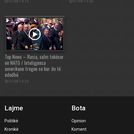
07/08 14:15
07/08 13:35
Top News – Rusia, sulm tokësor
në NATO / Inteligjenca
amerikane tregon se kur do të
ndodhë
07/08 13:22
Lajme
Bota
Politikë
Opinion
Kronikë
Koment