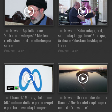
Top News – Ajatollahu në
Top News – ‘Sulm ndaj njërit,
‘shtratin e vdekjes’ / Misteri
sulm ndaj të gjithëve’ / Turqia,
rreth shëndetit të udhëheqësit
Arabia e Pakistani bashkojnë
suprem
forcat
07/08 14:42
07/08 14:42
Top Channel/ Meta gjobitet me
Top News – Ura romake del mbi
567 milionë dollarë për rreziqet
Danub / Niveli i ulët i ujit nxjerr
e platformave ndaj fëmijëve
në dritë ‘xhevahire’