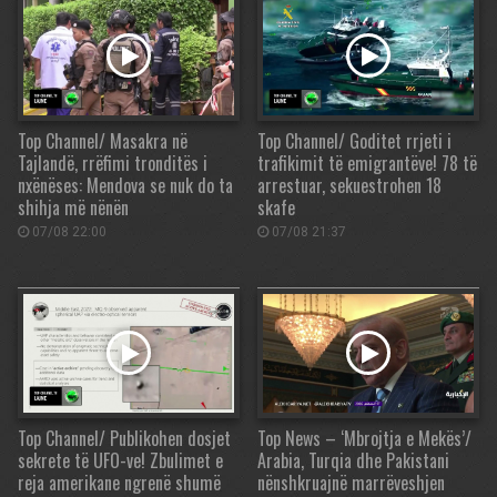
Top Channel/ Masakra në
Top Channel/ Goditet rrjeti i
Tajlandë, rrëfimi tronditës i
trafikimit të emigrantëve! 78 të
nxënëses: Mendova se nuk do ta
arrestuar, sekuestrohen 18
shihja më nënën
skafe
07/08 22:00
07/08 21:37
Top Channel/ Publikohen dosjet
Top News – ‘Mbrojtja e Mekës’/
sekrete të UFO-ve! Zbulimet e
Arabia, Turqia dhe Pakistani
reja amerikane ngrenë shumë
nënshkruajnë marrëveshjen