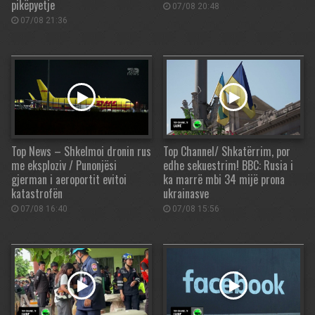
pikëpyetje
07/08 20:48
07/08 21:36
Top News – Shkelmoi dronin rus
Top Channel/ Shkatërrim, por
me eksploziv / Punonjësi
edhe sekuestrim! BBC: Rusia i
gjerman i aeroportit evitoi
ka marrë mbi 34 mijë prona
katastrofën
ukrainasve
07/08 16:40
07/08 15:56