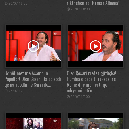
rikthehen në “Naman Albania”
26/07 18:30
26/07 18:30
Udhëtimet me Asamblin
Olen Çesari rrëfen gjithçka!
Popullor! Olen Çesari: Ja episodi
Humbja e babait, suksesi në
që na ndodhi në Sarandë…
Romë dhe momenti që i
ndryshoi jetën
26/07 17:00
26/07 17:00