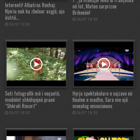
7”, ja fituesja! Niko & Françeska
Interneti! Albatros Rexhaj:
në lot, Mateo surprizon
Njeriu nuk ka zbuluar asgjë, ajo
Brikenën!
është…
26/07 18:30
26/07 19:30
Seti fotografik më i veçantë,
Hyrja spektakolare e vajzave në
modelet shkëlqejnë pranë
finalen e madhe, Sara me një
“Shkreli Resort”
monolog emocionues
26/07 18:30
26/07 18:30