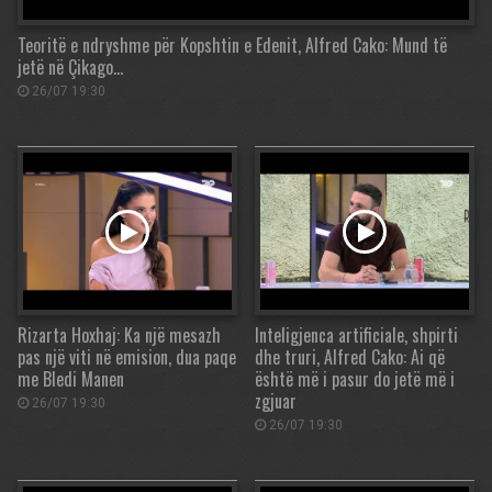
Teoritë e ndryshme për Kopshtin e Edenit, Alfred Cako: Mund të
jetë në Çikago…
26/07 19:30
Rizarta Hoxhaj: Ka një mesazh
Inteligjenca artificiale, shpirti
pas një viti në emision, dua paqe
dhe truri, Alfred Cako: Ai që
me Bledi Manen
është më i pasur do jetë më i
zgjuar
26/07 19:30
26/07 19:30