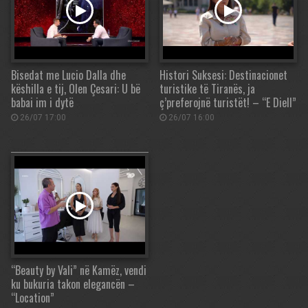
Bisedat me Lucio Dalla dhe
Histori Suksesi: Destinacionet
këshilla e tij, Olen Çesari: U bë
turistike të Tiranës, ja
babai im i dytë
ç’preferojnë turistët! – “E Diell”
26/07 17:00
26/07 16:00
“Beauty by Vali” në Kamëz, vendi
ku bukuria takon elegancën –
“Location”