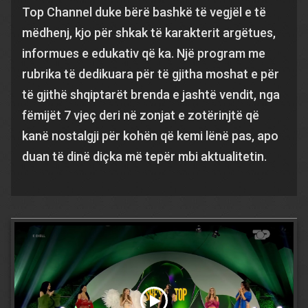
Top Channel duke bërë bashkë të vegjël e të
mëdhenj, kjo për shkak të karakterit argëtues,
informues e edukativ që ka. Një program me
rubrika të dedikuara për të gjitha moshat e për
të gjithë shqiptarët brenda e jashtë vendit, nga
fëmijët 7 vjeç deri në zonjat e zotërinjtë që
kanë nostalgji për kohën që kemi lënë pas, apo
duan të dinë diçka më tepër mbi aktualitetin.