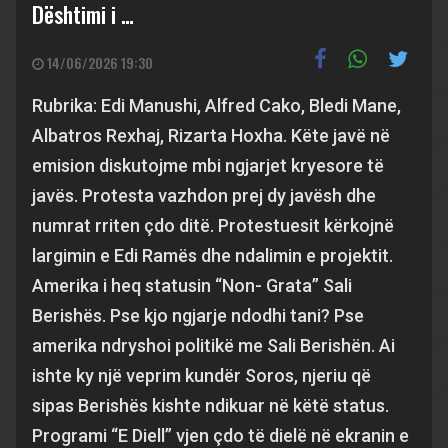
Dështimi i …
14/06/2026 19:30
Rubrika: Edi Manushi, Alfred Cako, Bledi Mane,
Albatros Rexhaj, Rizarta Hoxha. Këte javë në
emision diskutojme mbi ngjarjet kryesore të
javës. Protesta vazhdon prej dy javësh dhe
numrat rriten çdo ditë. Protestuesit kërkojnë
largimin e Edi Ramës dhe ndalimin e projektit.
Amerika i heq statusin “Non- Grata” Sali
Berishës. Pse kjo ngjarje ndodhi tani? Pse
amerika ndryshoi politikë me Sali Berishën. Ai
ishte ky një veprim kundër Soros, njeriu që
sipas Berishës kishte ndikuar në këtë status.
Programi “E Diell” vjen çdo të dielë në ekranin e