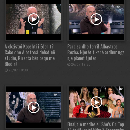
A ekzistoi Kopshti i Edenit?
Parajsa dhe ferri! Albastros
Cako dhe Albatrosi debat në
Rexha: Njerëzit kanë ardhur nga
studio, Rizarta bën paqe me
një planet tjetër
Bledin!
26/07 19:30
26/07 19:30
Finalja e madhe e “She’s On Top