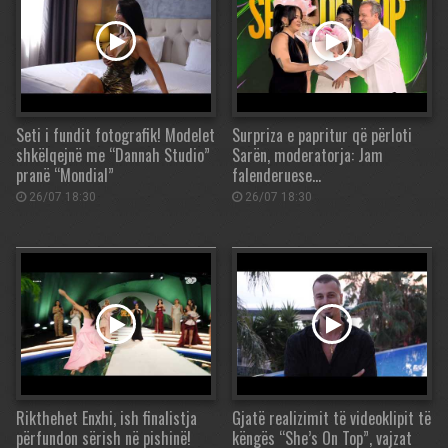
Seti i fundit fotografik! Modelet
Surpriza e papritur që përloti
shkëlqejnë me “Dannah Studio”
Sarën, moderatorja: Jam
pranë “Mondial”
falenderuese…
26/07 18:30
26/07 18:30
Rikthehet Enxhi, ish finalistja
Gjatë realizimit të videoklipit të
përfundon sërish në pishinë!
këngës “She’s On Top”, vajzat