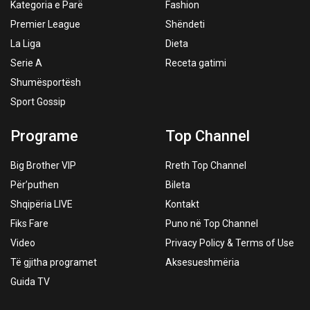
Kategoria e Parë
Fashion
Premier League
Shëndeti
La Liga
Dieta
Serie A
Receta gatimi
Shumësportësh
Sport Gossip
Programe
Top Channel
Big Brother VIP
Rreth Top Channel
Për’puthen
Bileta
Shqipëria LIVE
Kontakt
Fiks Fare
Puno në Top Channel
Video
Privacy Policy & Terms of Use
Të gjitha programet
Aksesueshmëria
Guida TV