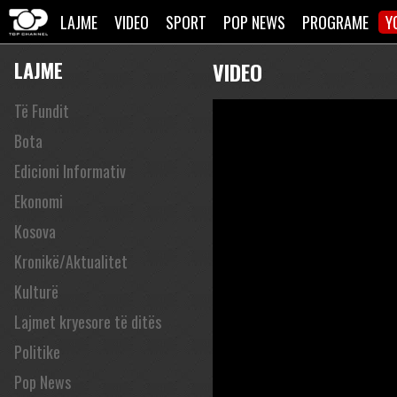
LAJME
VIDEO
SPORT
POP NEWS
PROGRAME
Y
LAJME
VIDEO
Të Fundit
Bota
Edicioni Informativ
Ekonomi
Kosova
Kronikë/Aktualitet
Kulturë
Lajmet kryesore të ditës
Politike
Pop News