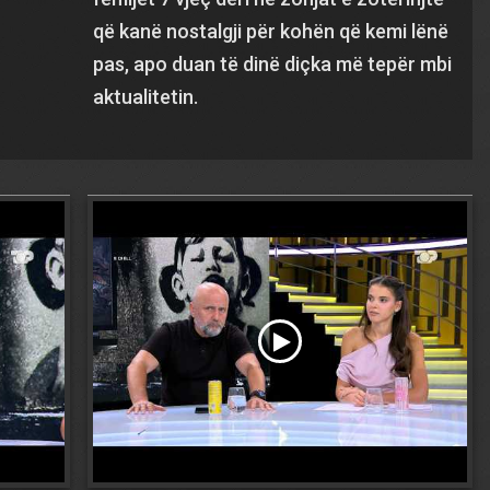
që kanë nostalgji për kohën që kemi lënë
pas, apo duan të dinë diçka më tepër mbi
aktualitetin.