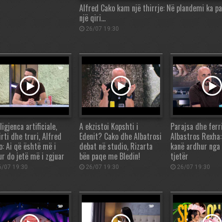
Alfred Cako kam një thirrje: Në plandemi ka p
një qiri…
26/07 19:30
ligjenca artificiale,
A ekzistoi Kopshti i
Parajsa dhe ferri
rti dhe truri, Alfred
Edenit? Cako dhe Albatrosi
Albastros Rexha:
o: Ai që është më i
debat në studio, Rizarta
kanë ardhur nga 
ur do jetë më i zgjuar
bën paqe me Bledin!
tjetër
/07 19:30
26/07 19:30
26/07 19:30