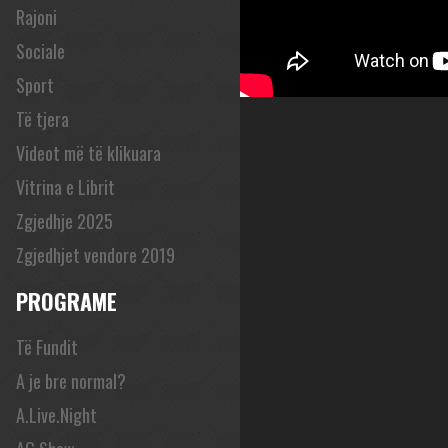
Rajoni
Sociale
Sport
Të tjera
Videot më të klikuara
Vitrina e Librit
Zgjedhje 2025
Zgjedhjet vendore 2019
PROGRAME
Të Fundit
A je bre normal?
A.Live.Night