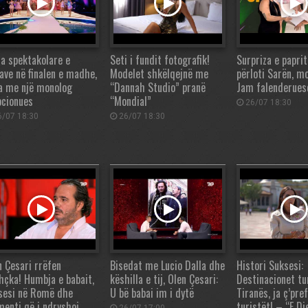
ja spektakolare e
Seti i fundit fotografik!
Surpriza e papri
zave në finalen e madhe,
Modelet shkëlqejnë me
përloti Sarën, m
a me një monolog
“Dannah Studio” pranë
Jam falenderue
cionues
“Mondial”
26/07 18:30
/07 18:30
26/07 18:30
n Çesari rrëfen
Bisedat me Lucio Dalla dhe
Histori Suksesi:
thçka! Humbja e babait,
këshilla e tij, Olen Çesari:
Destinacionet tu
sesi në Romë dhe
U bë babai im i dytë
Tiranës, ja ç’pre
enti që i ndryshoi
turistët! – “E Die