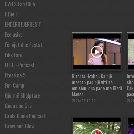
DWTS Fan Club
E Diell
ËNDËRRTJERRËSIT
Exclusive
Fëmijët dhe Festat
Fiks Fare
FLET - Podcast
Ftesë në 5
Rizarta Hoxhaj: Ka një
Inte
mesazh pas një viti në
shpi
Fun Camp
emision, dua paqe me Bledi
Cak
Manen
pas
Gjurmë Shqiptare
26/07 19:30
26
Goca dhe Gra
Grida Duma Podcast
Grow and Glow