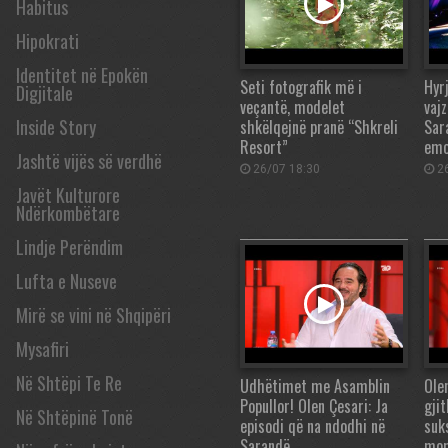
Habitus
Hipokrati
Identitet në Epokën
Seti fotografik më i
Hyr
Digjitale
veçantë, modelet
vaj
Inside Story
shkëlqejnë pranë “Shkreli
Sar
Resort”
emo
Jashtë vijës së verdhë
26/07 18:30
26
Javët Kulturore
Ndërkombëtare
Lindje Perëndim
Lufta e Nuseve
Mirë se vini në Shqipëri
Mysafiri
Në Shtëpi Te Re
Udhëtimet me Asamblin
Ole
Popullor! Olen Çesari: Ja
gji
Në Shtëpinë Tonë
episodi që na ndodhi në
suk
Sarandë…
mom