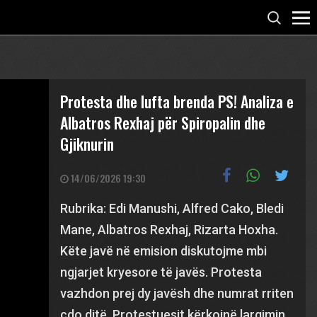
Protesta dhe lufta brenda PS! Analiza e
Albatros Rexhaj për Spiropalin dhe
Gjiknurin
14/06/2026 19:30
Rubrika: Edi Manushi, Alfred Cako, Bledi
Mane, Albatros Rexhaj, Rizarta Hoxha.
Këte javë në emision diskutojme mbi
ngjarjet kryesore të javës. Protesta
vazhdon prej dy javësh dhe numrat rriten
çdo ditë. Protestuesit kërkojnë largimin