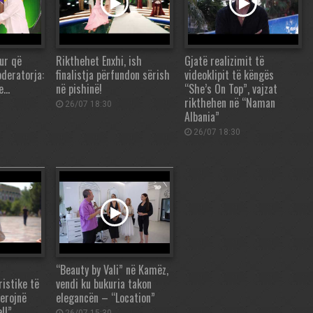
tur që
Rikthehet Enxhi, ish
Gjatë realizimit të
oderatorja:
finalistja përfundon sërish
videoklipit të këngës
se…
në pishinë!
“She’s On Top”, vajzat
rikthehen në “Naman
26/07 18:30
Albania”
26/07 18:30
“Beauty by Vali” në Kamëz,
ristike të
vendi ku bukuria takon
ferojnë
elegancën – “Location”
ll”