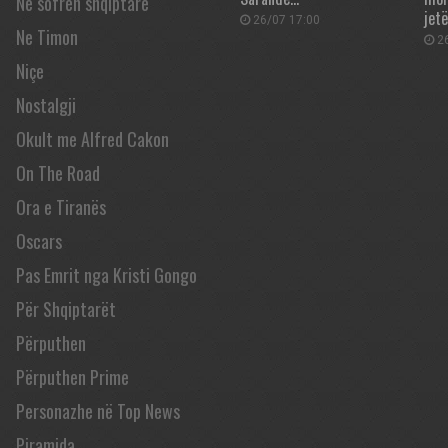
Në sofrën shqiptare
jet
26/07 17:00
Ne Timon
26
Niçe
Nostalgji
Okult me Alfred Cakon
On The Road
Ora e Tiranës
Oscars
Pas Emrit nga Kristi Gongo
Për Shqiptarët
Përputhen
Përputhen Prime
Personazhe në Top News
Piramida