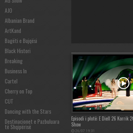
AG Show
AJO
Albanian Brand
ArtKand
Bagëti e Bujqësi
Black Histori
Breaking
Business In
Cartel
Cherry on Top
CUT
Dancing with the Stars
Episodi i plotë: E Diell 26 Korrik
Destinacionet e Pazbuluara
Show
të Shqipërisë
26/07 19:31