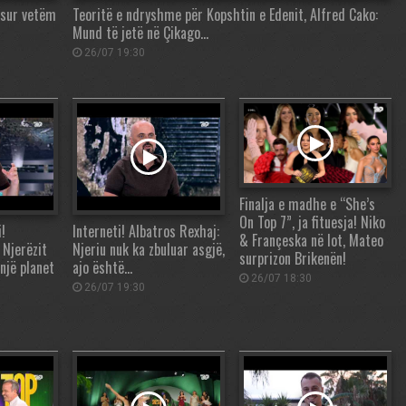
asur vetëm
Teoritë e ndryshme për Kopshtin e Edenit, Alfred Cako:
Mund të jetë në Çikago…
26/07 19:30
Finalja e madhe e “She’s
On Top 7”, ja fituesja! Niko
!
Interneti! Albatros Rexhaj:
& Françeska në lot, Mateo
 Njerëzit
Njeriu nuk ka zbuluar asgjë,
surprizon Brikenën!
një planet
ajo është…
26/07 18:30
26/07 19:30