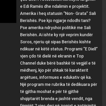
e Edi Ramës dhe ndalimin e projektit.
Amerika i heq statusin “Non- Grata” Sali
Berishës. Pse kjo ngjarje ndodhi tani?
Pse amerika ndryshoi politikë me Sali
Berishën. Ai ishte ky një veprim kundër
Soros, njeriu që sipas Berishës kishte
ndikuar në këtë status. Programi “E Diell”
vjen çdo të dielë në ekranin e Top
Channel duke bërë bashkë të vegjël e të
mëdhenj, kjo për shkak të karakterit
argëtues, informues e edukativ që ka.
Një program me rubrika të dedikuara për
të gjitha moshat e për të gjithë
shqiptarët brenda e jashtë vendit, nga
fëmijët 7 vjeç deri në zonjat e zotërinjtë