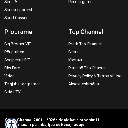
Serie A
Receta gatimi
Shumësportësh
Sport Gossip
Programe
Top Channel
Big Brother VIP
Rreth Top Channel
Për’puthen
Bileta
Shqipëria LIVE
Kontakt
Fiks Fare
Puno në Top Channel
Video
Privacy Policy & Terms of Use
Të gjitha programet
Aksesueshmëria
Guida TV
© Top Channel 2001 - 2026 • Ndalohet riprodhimi i
paautorizuar i përmbajtjes së kësaj faqeje.