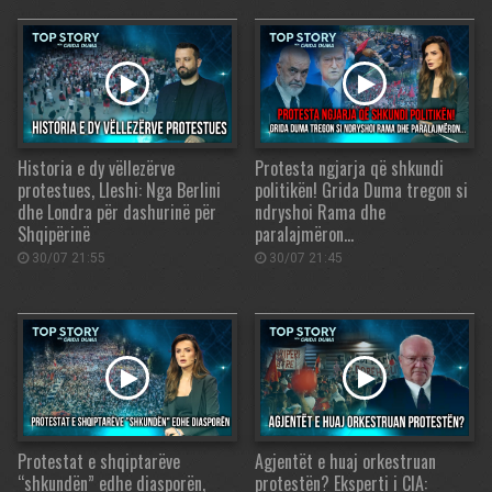
Historia e dy vëllezërve
Protesta ngjarja që shkundi
protestues, Lleshi: Nga Berlini
politikën! Grida Duma tregon si
dhe Londra për dashurinë për
ndryshoi Rama dhe
Shqipërinë
paralajmëron…
30/07 21:55
30/07 21:45
Protestat e shqiptarëve
Agjentët e huaj orkestruan
“shkundën” edhe diasporën,
protestën? Eksperti i CIA: