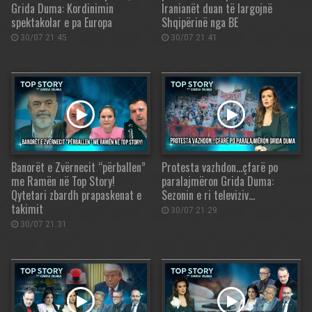
Grida Duma: Kordinimin
Iranianët duan të largojnë
spektakolar e pa Europa
Shqipërinë nga BE
30/07 21:45
30/07 21:41
Banorët e Zvërnecit “përballen”
Protesta vazhdon…çfarë po
me Ramën në Top Story!
paralajmëron Grida Duma:
Qytetari zbardh prapaskenat e
Sezonin e ri televiziv…
takimit
30/07 21:29
30/07 21:31