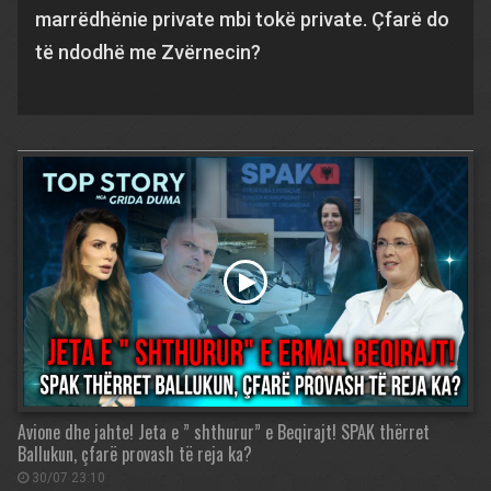
marrëdhënie private mbi tokë private. Çfarë do
të ndodhë me Zvërnecin?
Avione dhe jahte! Jeta e ” shthurur” e Beqirajt! SPAK thërret
Ballukun, çfarë provash të reja ka?
30/07 23:10