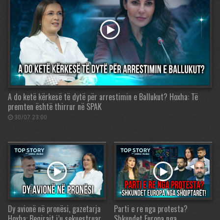
A do ketë kërkesë të dytë për arrestimin e Ballukut? Hoxha: Të
premten është thirrur në SPAK
30/07 23:00
Dy avionë në pronësi, gazetarja
Parti e re nga protesta?
Hoxha: Beqirajt i’u sekuestruar
Shkundet Europa nga