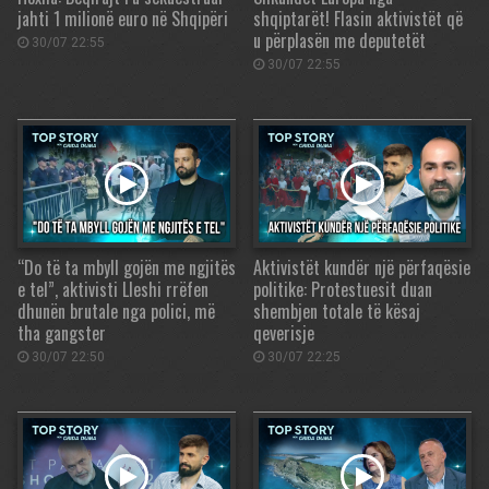
jahti 1 milionë euro në Shqipëri
shqiptarët! Flasin aktivistët që
u përplasën me deputetët
30/07 22:55
30/07 22:55
“Do të ta mbyll gojën me ngjitës
Aktivistët kundër një përfaqësie
e tel”, aktivisti Lleshi rrëfen
politike: Protestuesit duan
dhunën brutale nga polici, më
shembjen totale të kësaj
tha gangster
qeverisje
30/07 22:50
30/07 22:25