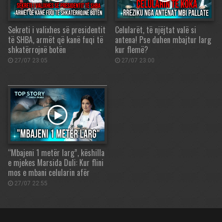
Sekreti i valixhes së presidentit
Celularët, të njëjtat valë si
të SHBA, armët që kanë fuqi të
antena! Pse duhen mbajtur larg
shkatërrojnë botën
kur flemë?
27/07 23:05
27/07 23:00
“Mbajeni 1 metër larg”, këshilla
e mjekes Marsida Duli: Kur flini
mos e mbani celularin afër
27/07 22:55