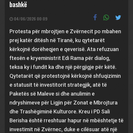
bashkë
04/06/2026 00:09
Protesta për mbrojtjen e Zvërnecit po mbahen
prej katër ditësh në Tiranë, ku qytetarët
kërkojnë dorëheqjen e qeverisë. Ata refuzuan
ftesën e kryeministrit Edi Rama për dialog,
teksa ky i fundit ka dhe një përgjigje për këtë.
Qytetarët që protestojnë kërkojnë shfuqizimin
e statusit të investitorit strategjik, atë të
Paketës së Maleve si dhe anulimin e
ndryshimeve për Ligjin për Zonat e Mbrojtura
dhe Trashëgiminë Kulturore. Kreu i PD Sali
Berisha është rreshtuar hapur në mbështetje të
investimit në Zvërnec, duke e cilësuar atë një