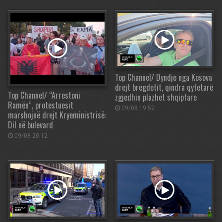
Top Channel/ Dyndje nga Kosova
drejt bregdetit, qindra qytetarë
Top Channel/ “Arrestoni
zgjedhin plazhet shqiptare
Ramën”, protestuesit
09/08 19:52
marshojnë drejt Kryeministrisë:
Dil në bulevard
09/08 20:12