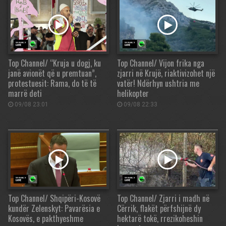
Top Channel/ “Kruja u dogj, ku
Top Channel/ Vijon frika nga
janë avionët që u premtuan”,
zjarri në Krujë, riaktivizohet një
protestuesit: Rama, do të të
vatër! Ndërhyn ushtria me
marrë deti
helikopter
09/08 23:01
09/08 22:33
Top Channel/ Shqipëri-Kosovë
Top Channel/ Zjarri i madh në
kundër Zelenskyt: Pavarësia e
Cërrik, flakët përfshijnë dy
Kosovës, e pakthyeshme
hektarë tokë, rrezikoheshin