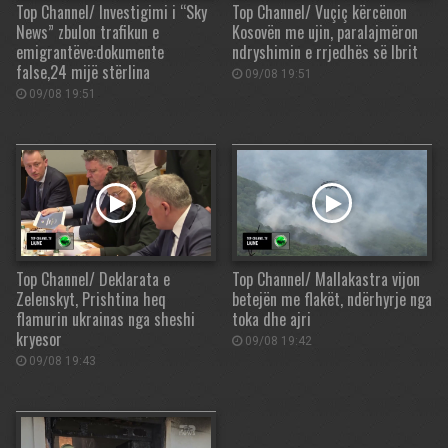
Top Channel/ Investigimi i “Sky
Top Channel/ Vuçiç kërcënon
News” zbulon trafikun e
Kosovën me ujin, paralajmëron
emigrantëve:dokumente
ndryshimin e rrjedhës së Ibrit
false,24 mijë stërlina
09/08 19:51
09/08 19:51
Top Channel/ Deklarata e
Top Channel/ Mallakastra vijon
Zelenskyt, Prishtina heq
betejën me flakët, ndërhyrje nga
flamurin ukrainas nga sheshi
toka dhe ajri
kryesor
09/08 19:42
09/08 19:43