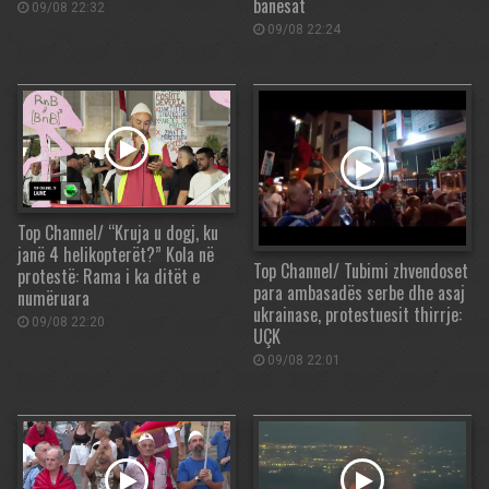
banesat
09/08 22:32
09/08 22:24
Top Channel/ “Kruja u dogj, ku
janë 4 helikopterët?” Kola në
Top Channel/ Tubimi zhvendoset
protestë: Rama i ka ditët e
para ambasadës serbe dhe asaj
numëruara
ukrainase, protestuesit thirrje:
09/08 22:20
UÇK
09/08 22:01