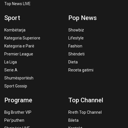
Top News LIVE
Sport
Pop News
Kombëtarja
Showbiz
Kategoria Superiore
Lifestyle
Kategoria e Parë
Fashion
Premier League
Shëndeti
La Liga
Dieta
Serie A
Receta gatimi
Shumësportësh
Sport Gossip
Programe
Top Channel
Big Brother VIP
Rreth Top Channel
Për’puthen
Bileta