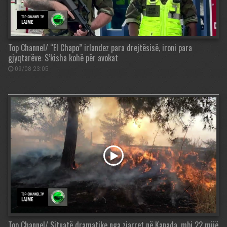
Top Channel/ “El Chapo” irlandez para drejtësisë, ironi para
gjyqtarëve: S’kisha kohë për avokat
09/08 23:05
Top Channel/ Situatë dramatike nga zjarret në Kanada, mbi 22 mijë