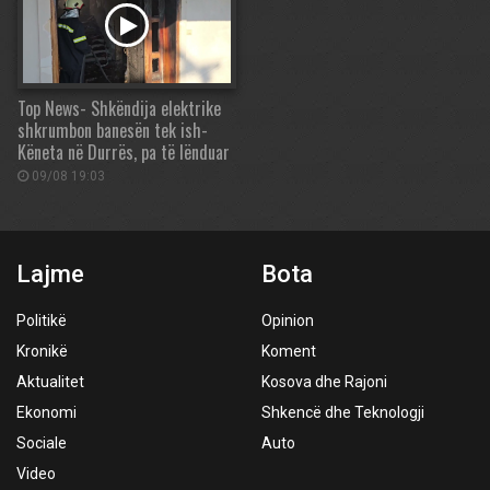
Top News- Shkëndija elektrike
shkrumbon banesën tek ish-
Këneta në Durrës, pa të lënduar
09/08 19:03
Lajme
Bota
Politikë
Opinion
Kronikë
Koment
Aktualitet
Kosova dhe Rajoni
Ekonomi
Shkencë dhe Teknologji
Sociale
Auto
Video