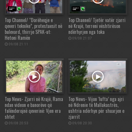
Top Channel/ “Dorëheqje e
Top Channel/ Tjetër vatër zjarri
qeveri teknike”, protestuesit në
në Krujë, terreni vështirëson
bulevard, thirrje SPAK-ut:
ndërhyrjen nga toka
Hetoni Ramën
09/08 21:07
09/08 21:11
Top News- Zjarri në Krujë, Rama
Top News- Vijon ‘lufta’ nga ajri
ndan videon e banorëve që
në Ndrenie të Mallakastrës,
falënderojnë qeverinë: Vjen era
ushtria ndërhyn për shuarjen e
shtet
zjarrit
09/08 20:53
09/08 20:30