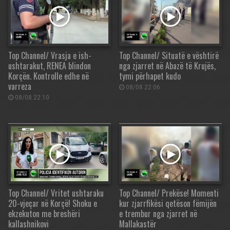
Top Channel/ Vrasja e ish-
Top Channel/ Situatë e vështirë
ushtarakut, RENEA blindon
nga zjarret në Abazë të Krujës,
Korçën. Kontrolle edhe në
tymi përhapet kudo
varreza
08/08 22:06
08/08 22:10
Top Channel/ Vritet ushtaraku
Top Channel/ Prekëse! Momenti
20-vjeçar në Korçë! Shoku e
kur zjarrfikësi qetëson fëmijën
ekzekuton me breshëri
e trembur nga zjarret në
kallashnikovi
Mallakastër