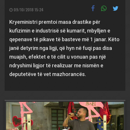
09/10/2018 15:24
Kryeministri premtoi masa drastike për
kufizimin e industrisë së kumarit, mbylljen e
qepenave të pikave të basteve më 1 janar. Këto
janë detyrim nga ligji, që hyn në fuqi pas disa
muajsh, efektet e të cilit u vonuan pas një
ndryshimi ligjor të realizuar me nismën e
deputetëve të vet mazhorancës.