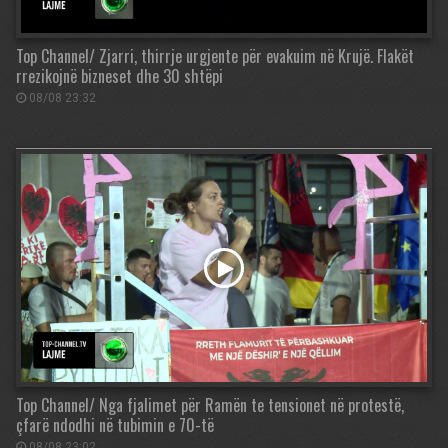
Top Channel/ Zjarri, thirrje urgjente për evakuim në Krujë. Flakët
rrezikojnë bizneset dhe 30 shtëpi
08/08 23:32
Top Channel/ Nga fjalimet për Ramën te tensionet në protestë,
çfarë ndodhi në tubimin e 70-të
08/08 23:02