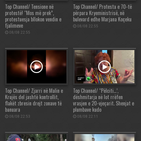
Top Channel/ Tensione në
Top Channel/ Protesta e 70-të
protestë! “Mos më prek”,
përpara Kryeministrisë, në
protestuesja bllokon vendin e
bulevard edhe Marjana Koçeku
fjalimeve
08/08 22:55
08/08 22:55
Top Channel/ Zjarri në Malin e
Top Channel/ “Pëlciti…’,
Krujës del jashtë kontrollit,
dëshmitarja në lot rrëfen
flakët zbresin drejt zonave të
vrasjen e 20-vjeçarit. Shenjat e
banuara
plumbave kudo
08/08 22:53
08/08 22:11