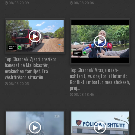
08/08 20:09
08/08 20:06
Top Channel/ Zjarri rrezikon
banesat në Mallakastër,
Top Channel/ Vrasja e ish-
evakuohen familjet. Era
ushtarit, zv. drejtori i Hetimit:
vështirëson situatën
Konflikt i mbartur mes shokësh,
08/08 20:05
prej…
08/08 18:46