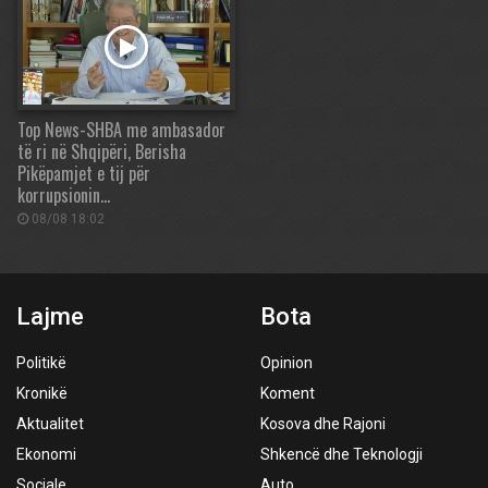
Top News-SHBA me ambasador
të ri në Shqipëri, Berisha
Pikëpamjet e tij për
korrupsionin…
08/08 18:02
Lajme
Bota
Politikë
Opinion
Kronikë
Koment
Aktualitet
Kosova dhe Rajoni
Ekonomi
Shkencë dhe Teknologji
Sociale
Auto