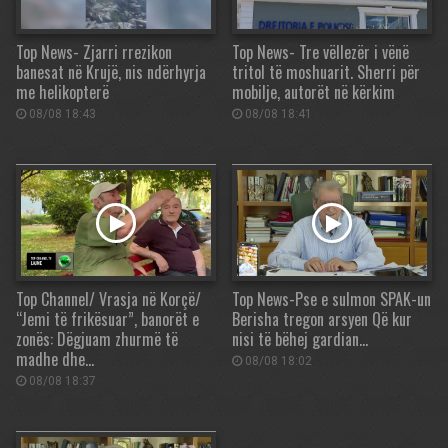
Top News- Zjarri rrezikon
Top News- Tre vëllezër i vënë
banesat në Krujë, nis ndërhyrja
tritol të moshuarit. Sherri për
me helikopterë
mobilje, autorët në kërkim
08/08 18:43
08/08 18:41
Top Channel/ Vrasja në Korçë/
Top News-Pse e sulmon SPAK-un
“Jemi të frikësuar”, banorët e
Berisha tregon arsyen Që kur
zonës: Dëgjuam zhurmë të
nisi të bëhej gardian…
madhe dhe…
08/08 18:02
08/08 18:37