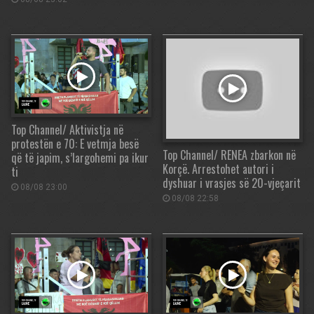
Top Channel/ Aktivistja në
protestën e 70: E vetmja besë
Top Channel/ RENEA zbarkon në
që të japim, s’largohemi pa ikur
Korçë. Arrestohet autori i
ti
dyshuar i vrasjes së 20-vjeçarit
08/08 23:00
08/08 22:58