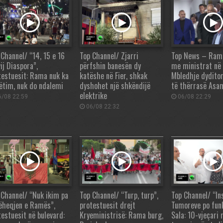
 Channel/ “14, 15 e 16
Top Channel/ Zjarri
Top News – Rama,
ij Diaspora”,
përfshin banesën dy
me ministrat në
testuesit: Rama nuk ka
katëshe në Fier, shkak
Mbledhje dydito
ëtim, nuk do ndalemi
dyshohet një shkëndijë
të thërrasë Asa
elektrike
/08 22:59
06/08 22:29
06/08 22:32
 Channel/ “Nuk ikim pa
Top Channel/ “Turp, turp”,
Top Channel/ “Ins
ëheqjen e Ramës”,
protestuesit drejt
Tumoreve po fun
testuesit në bulevard:
Kryeministrisë: Rama burg,
Sala: 10-vjeçari