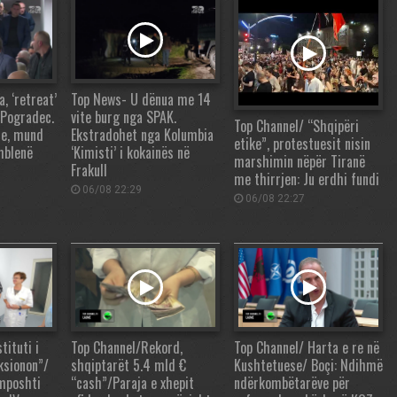
 ‘retreat’
Top News- U dënua me 14
 Pogradec.
vite burg nga SPAK.
Top Channel/ “Shqipëri
re, mund
Ekstradohet nga Kolumbia
etike”, protestuesit nisin
mblenë
‘Kimisti’ i kokainës në
marshimin nëpër Tiranë
Frakull
me thirrjen: Ju erdhi fundi
06/08 22:29
06/08 22:27
tituti i
Top Channel/Rekord,
Top Channel/ Harta e re në
ksionon”/
shqiptarët 5.4 mld €
Kushtetuese/ Boçi: Ndihmë
 mposhti
“cash”/Paraja e xhepit
ndërkombëtarëve për