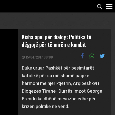
Kisha apel për dialog: Politika të
dëgjojë për të mirën e kombit
15/04/2017 00:00
Duke uruar Pashkët për besimtarët
katolikë për sa më shumë paqe e
harmoni me njëri-tjetrin, Arqipeshkvi i
Dioqezës Tiranë- Durrës Imzot George
Frendo ka dhënë mesazhe edhe për
krizen politike në vend.