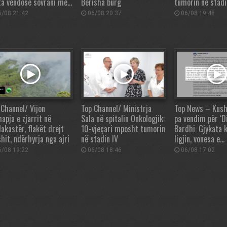
ta vendosë sovrani me…
Berisha burg
tumorin në stadi
/08 21:42
06/08 20:37
06/08 19:48
 Channel/ Vijon
Top Channel/ Ministrja
Top News – Kush
apja e zjarrit në
Sala në spitalin Onkologjik:
pa vendim për ‘Di
akastër, flakët drejt
10-vjeçari mposht tumorin
Bardhi: Gjykata 
hit, ndërhyrja nga ajri
në stadin IV
ligjin, vonesa e…
/08 19:22
06/08 18:46
06/08 17:02