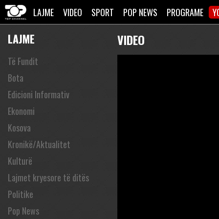
LAJME
VIDEO
SPORT
POP NEWS
PROGRAME
Y
LAJME
VIDEO
Të Fundit
Bota
Edicioni Informativ
Ekonomi
Kosova
Kronikë/Aktualitet
Kulturë
Lajmet kryesore të ditës
Politike
Pop News