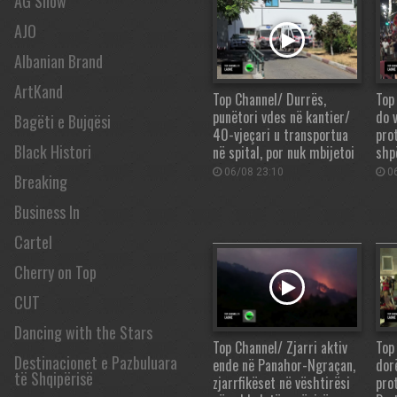
AG Show
AJO
Albanian Brand
ArtKand
Top Channel/ Durrës,
Top
punëtori vdes në kantier/
do v
Bagëti e Bujqësi
40-vjeçari u transportua
pro
Black Histori
në spital, por nuk mbijetoi
shp
06/08 23:10
06
Breaking
Business In
Cartel
Cherry on Top
CUT
Dancing with the Stars
Top Channel/ Zjarri aktiv
Top
Destinacionet e Pazbuluara
ende në Panahor-Ngraçan,
dor
të Shqipërisë
zjarrfikëset në vështirësi
pro