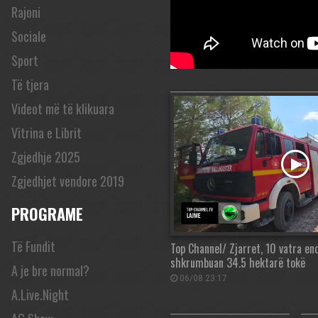
Rajoni
Sociale
Sport
Të tjera
Videot më të klikuara
Vitrina e Librit
Zgjedhje 2025
Zgjedhjet vendore 2019
PROGRAME
Të Fundit
Top Channel/ Zjarret, 10 vatra en
shkrumbuan 34.5 hektarë tokë
A je bre normal?
06/08 23:17
A.Live.Night