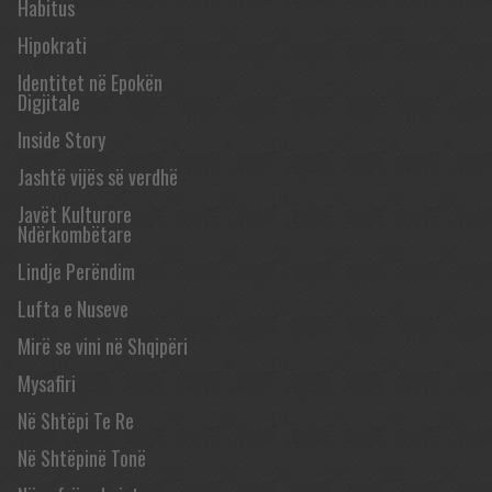
Habitus
Hipokrati
Identitet në Epokën
Digjitale
Inside Story
Jashtë vijës së verdhë
Javët Kulturore
Ndërkombëtare
Lindje Perëndim
Lufta e Nuseve
Mirë se vini në Shqipëri
Mysafiri
Në Shtëpi Te Re
Në Shtëpinë Tonë