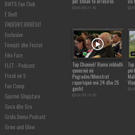
për shkak të errësirës
Do 
DWTS Fan Club
06/08 21:45
06
E Diell
ËNDËRRTJERRËSIT
Exclusive
Fëmijët dhe Festat
Fiks Fare
Top Channel/ Rama mbledh
Top
FLET - Podcast
qeverinë në
përh
Ftesë në 5
Pogradec/Ministrat
Mall
raportojnë më 24 dhe 25
Vlos
Fun Camp
gusht
06
Gjurmë Shqiptare
06/08 19:30
Goca dhe Gra
Grida Duma Podcast
Grow and Glow