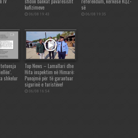
n IV
sfidon bankat pavarësisht
referendum, kërkesë KQZ-
kufizimeve
së
06/08 19:43
06/08 19:35
tetuesja
Top News – Lamallari dhe
ellën’.
Hita inspektim në Himarë:
ka shkelur
Punojmë për të garantuar
sigurinë e turistëve!
06/08 16:54