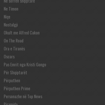
Në sofrën shqiptare
Ne Timon
Niçe
Nostalgji
Okult me Alfred Cakon
On The Road
Ora e Tiranës
Oscars
Pas Emrit nga Kristi Gongo
Për Shqiptarët
Përputhen
Përputhen Prime
Personazhe në Top News
Piramida