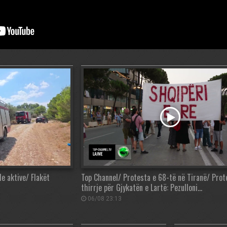
de aktive/ Flakët
Top Channel/ Protesta e 68-të në Tiranë/ Prot
thirrje për Gjykatën e Lartë: Pezulloni…
06/08 23:13