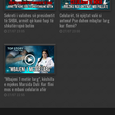
Sekreti i valixhes së presidentit
Celularët, të njëjtat valë si
të SHBA, armët që kanë fuqi të
antena! Pse duhen mbajtur larg
shkatërrojnë botën
kur flemë?
27/07 23:05
27/07 23:00
“Mbajeni 1 metër larg”, këshilla
e mjekes Marsida Duli: Kur flini
mos e mbani celularin afër
27/07 22:55