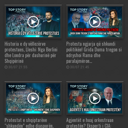
Historia e dy vëllezërve
Protesta ngjarja që shkundi
protestues, Lleshi: Nga Berlini
politikën! Grida Duma tregon si
dhe Londra për dashurinë për
ndryshoi Rama dhe
Shqipërinë
paralajmëron…
30/07 21:55
30/07 21:45
Protestat e shqiptarëve
Agjentët e huaj orkestruan
“shkundën” edhe diasporën,
protestën? Eksperti i CIA: