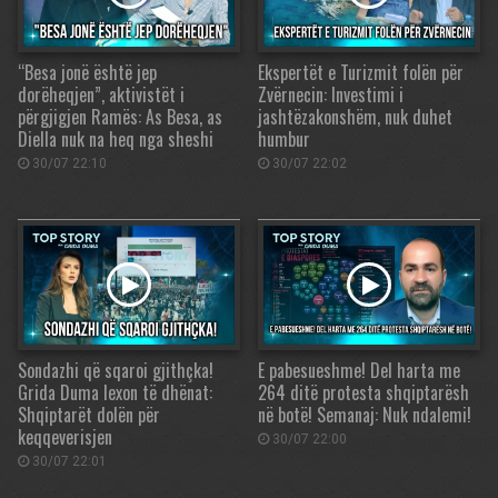
“Besa jonë është jep
Ekspertët e Turizmit folën për
dorëheqjen”, aktivistët i
Zvërnecin: Investimi i
përgjigjen Ramës: As Besa, as
jashtëzakonshëm, nuk duhet
Diella nuk na heq nga sheshi
humbur
30/07 22:10
30/07 22:02
Sondazhi që sqaroi gjithçka!
E pabesueshme! Del harta me
Grida Duma lexon të dhënat:
264 ditë protesta shqiptarësh
Shqiptarët dolën për
në botë! Semanaj: Nuk ndalemi!
keqqeverisjen
30/07 22:00
30/07 22:01