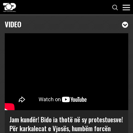
VIDEO
Jam kundër! Bido ia thotë në sy protestuesve!
Për karkalecat e Vjosës, humbëm forcën