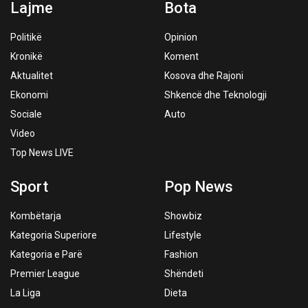
Lajme
Bota
Politikë
Opinion
Kronikë
Koment
Aktualitet
Kosova dhe Rajoni
Ekonomi
Shkencë dhe Teknologji
Sociale
Auto
Video
Top News LIVE
Sport
Pop News
Kombëtarja
Showbiz
Kategoria Superiore
Lifestyle
Kategoria e Parë
Fashion
Premier League
Shëndeti
La Liga
Dieta