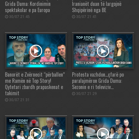
Grida Duma: Kordinimin
Iranianët duan të largojnë
spektakolar e pa Europa
Shqipërinë nga BE
30/07 21:45
30/07 21:41
Banorët e Zvërnecit “përballen”
Protesta vazhdon…çfarë po
me Ramën në Top Story!
paralajmëron Grida Duma:
Qytetari zbardh prapaskenat e
Sezonin e ri televiziv…
takimit
30/07 21:29
30/07 21:31