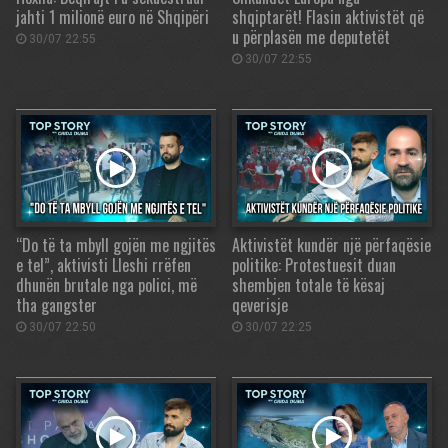
jahti 1 milionë euro në Shqipëri
shqiptarët! Flasin aktivistët që
u përplasën me deputetët
30/07 22:55
30/07 22:55
“Do të ta mbyll gojën me ngjitës
Aktivistët kundër një përfaqësie
e tel”, aktivisti Lleshi rrëfen
politike: Protestuesit duan
dhunën brutale nga polici, më
shembjen totale të kësaj
tha gangster
qeverisje
30/07 22:50
30/07 22:25