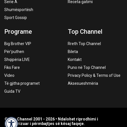
Serie A
Receta gatimi
Shumësportësh
Sport Gossip
Programe
Top Channel
Big Brother VIP
Rreth Top Channel
Për’puthen
Bileta
Shqipëria LIVE
Kontakt
Fiks Fare
Puno në Top Channel
Video
Privacy Policy & Terms of Use
Të gjitha programet
Aksesueshmëria
Guida TV
© Top Channel 2001 - 2026 • Ndalohet riprodhimi i
paautorizuar i përmbajtjes së kësaj faqeje.