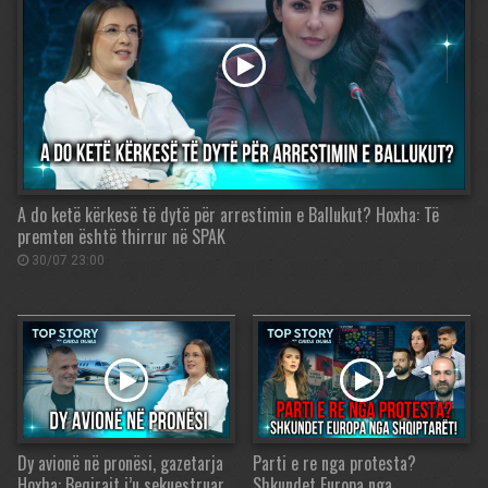
A do ketë kërkesë të dytë për arrestimin e Ballukut? Hoxha: Të
premten është thirrur në SPAK
30/07 23:00
Dy avionë në pronësi, gazetarja
Parti e re nga protesta?
Hoxha: Beqirajt i’u sekuestruar
Shkundet Europa nga