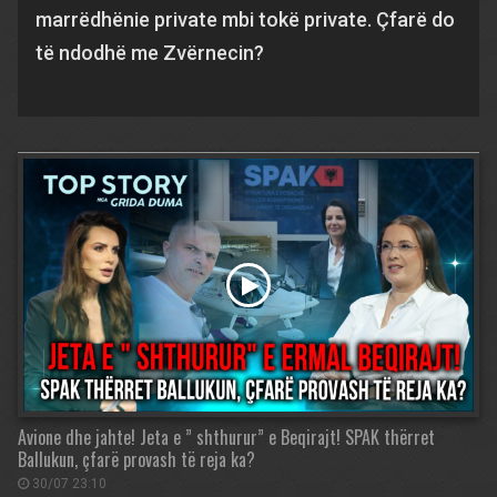
marrëdhënie private mbi tokë private. Çfarë do
të ndodhë me Zvërnecin?
Avione dhe jahte! Jeta e ” shthurur” e Beqirajt! SPAK thërret
Ballukun, çfarë provash të reja ka?
30/07 23:10