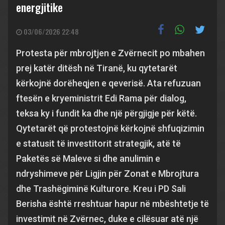
energjitike
03/06/2026 22:48
Protesta për mbrojtjen e Zvërnecit po mbahen
prej katër ditësh në Tiranë, ku qytetarët
kërkojnë dorëheqjen e qeverisë. Ata refuzuan
ftesën e kryeministrit Edi Rama për dialog,
teksa ky i fundit ka dhe një përgjigje për këtë.
Qytetarët që protestojnë kërkojnë shfuqizimin
e statusit të investitorit strategjik, atë të
Paketës së Maleve si dhe anulimin e
ndryshimeve për Ligjin për Zonat e Mbrojtura
dhe Trashëgiminë Kulturore. Kreu i PD Sali
Berisha është rreshtuar hapur në mbështetje të
investimit në Zvërnec, duke e cilësuar atë një