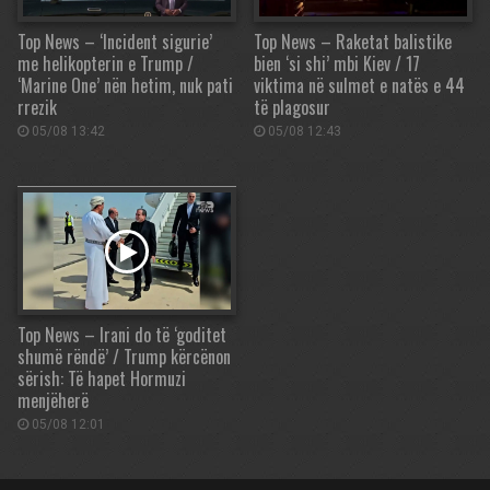
Top News – ‘Incident sigurie’
Top News – Raketat balistike
me helikopterin e Trump /
bien ‘si shi’ mbi Kiev / 17
‘Marine One’ nën hetim, nuk pati
viktima në sulmet e natës e 44
rrezik
të plagosur
05/08 13:42
05/08 12:43
Top News – Irani do të ‘goditet
shumë rëndë’ / Trump kërcënon
sërish: Të hapet Hormuzi
menjëherë
05/08 12:01