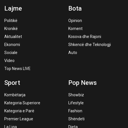
Lajme
Bota
Politikë
Opinion
Kronikë
Koment
Aktualitet
Kosova dhe Rajoni
Ekonomi
Shkencë dhe Teknologji
Sociale
Auto
Video
Top News LIVE
Sport
Pop News
Kombëtarja
Showbiz
Kategoria Superiore
Lifestyle
Kategoria e Parë
Fashion
Premier League
Shëndeti
La Liga
Dieta