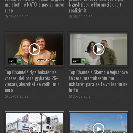
me shefin e NATO-s pas sulmeve
Ngushticën e Hormuzit drejt
ruse
realizimit
05/08 23:00
05/08 22:52
Top Channel/ Nga boksier në
Top Channel/ Skema e vejushave
vrasës, del para gjykatës 26-
të zeza, martoheshin me
vjeçari, akuzohet se vodhi mln
ushtarët para se të vriteshin në
euro
luftë
05/08 20:28
05/08 20:24