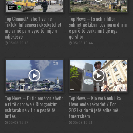
Top Channel/ Ishe ‘live’ në
Top News – Izraeli rifillon
TikTok! Influenceri ekzekutohet
sulmet në Liban. Lëshon urdhrin
me armë para syve të mijëra
e parë të evakuimit që nga
ndjekësve
qershori
05/08 20:18
05/08 19:44
Top News – Putin emëron shefin
Top News – Kjo verë nuk i ka
e ri të dronëve / Riorganizim
thyer ende rekordet / Por
ushtarak në vitin e pestë të
2027-a do të jetë edhe më i
luftës
tmerrshëm
05/08 15:27
05/08 15:21