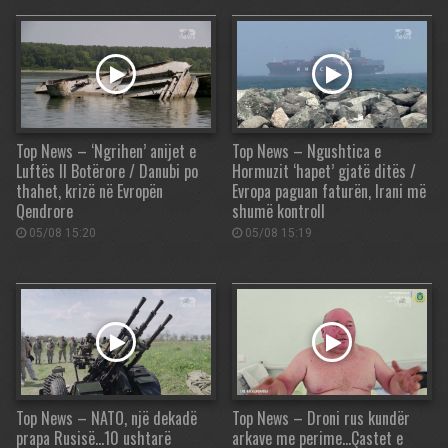
Top News – ‘Ngrihen’ anijet e
Top News – Ngushtica e
Luftës II Botërore / Danubi po
Hormuzit ‘hapet’ gjatë ditës /
thahet, krizë në Evropën
Evropa paguan faturën, Irani më
Qendrore
shumë kontroll
05/08 15:20
05/08 15:19
Top News – NATO, një dekadë
Top News – Droni rus kundër
prapa Rusisë…10 ushtarë
arkave me perime…Çastet e