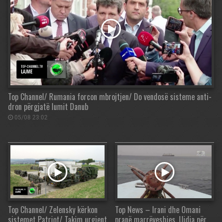
Top Channel/ Rumania forcon mbrojtjen/ Do vendosë sisteme anti-
dron përgjatë lumit Danub
05/08 23:02
Top Channel/ Zelensky kërkon
Top News – Irani dhe Omani
sistemet Patriot/ Takim urgjent
pranë marrëveshjes. Ujdia për