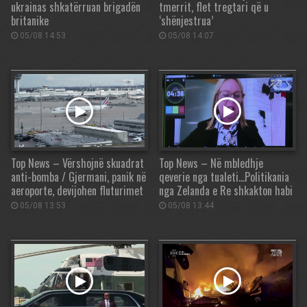
ukrainas shkatërruan brigadën
tmerrit, flet tregtari që u
britanike
‘shënjestrua’
05/08 14:53
05/08 14:07
Top News – Vërshojnë skuadrat
Top News – Në mbledhje
anti-bomba / Gjermani, panik në
qeverie nga tualeti…Politikania
aeroporte, devijohen fluturimet
nga Zelanda e Re shkakton habi
05/08 13:53
05/08 13:44