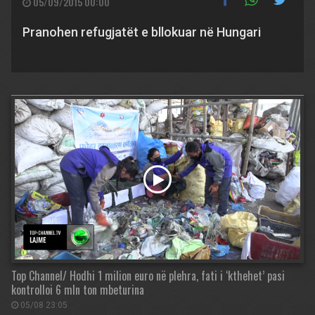
05/09/2015 00:00
Pranohen refugjatët e bllokuar në Hungari
Top Channel/ Hodhi 1 milion euro në plehra, fati i ‘kthehet’ pasi
kontrolloi 6 mln ton mbeturina
05/08 23:05