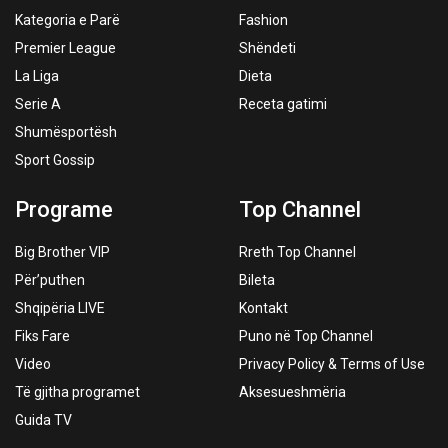
Kategoria e Parë
Fashion
Premier League
Shëndeti
La Liga
Dieta
Serie A
Receta gatimi
Shumësportësh
Sport Gossip
Programe
Top Channel
Big Brother VIP
Rreth Top Channel
Për’puthen
Bileta
Shqipëria LIVE
Kontakt
Fiks Fare
Puno në Top Channel
Video
Privacy Policy & Terms of Use
Të gjitha programet
Aksesueshmëria
Guida TV