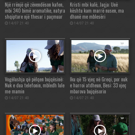
Një rrënjë që zëvendëson kafen,
Kristi mbi kalë, Jaçja: Unë
mbi 340 bimë aromatike, natyra
kështu kam marrë nusen, ma
shqiptare një thesar i paçmuar
dhanë me mblesëri
14/07 21:40
14/07 21:40
Vogëlushja që pëlqen bujqësinë:
Iku që 15 vjeç në Greqi, por nuk
Nuk e dua telefonin, mbledh lule
e harroi atdheun, Besi: 33 vjeç
me mamin
mbarova bujqësorin
14/07 21:40
14/07 21:40