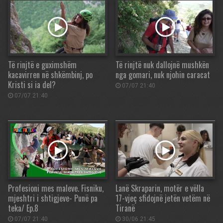
Të rinjtë e guximshëm
Të rinjtë nuk dallojnë mushkën
kacavirren në shkëmbinj, po
nga gomari, nuk njohin caracat
Kristi si ia del?
07/07 21:40
07/07 21:40
Profesioni mes maleve. Fisniku,
Lanë Skraparin, motër e vëlla
mjeshtri i shtigjeve- Punë pa
17-vjeç sfidojnë jetën vetëm në
teka/ Ep.8
Tiranë
07/07 21:40
30/06 21:45