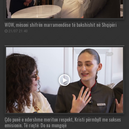
WOW, mësoni shifrën marramendëse të bakshishit në Shqipëri
21/07 21:40
Çdo punë e ndershme meriton respekt, Kristi përmbyll me sukses
emisionin. Të rinjtë: Do na mungojë