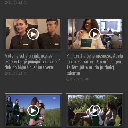
21/07 21:40
Motër e vëlla binjak, nxënës
Prindërit e bënë mësuese, Adela
ekselentë që punojnë kamarierë:
punon kamariere:Kjo më pëlqen.
Nuk do bëjmë pushime vere
Te fëmijët e mi do ju zbuloj
talentin
21/07 21:40
21/07 21:40