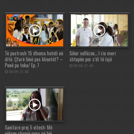
Të pastrosh 15 dhoma hoteli në
Sikur vallëzon… I riu merr
ditë. Çfarë lënë pas klientët? –
shtupën por s’di të lajë
Punë pa teka/ Ep. 7
30/06 21:45
30/06 21:45
Sanitare prej 5 vitesh: Më
pëlqen shumë puna që bëj