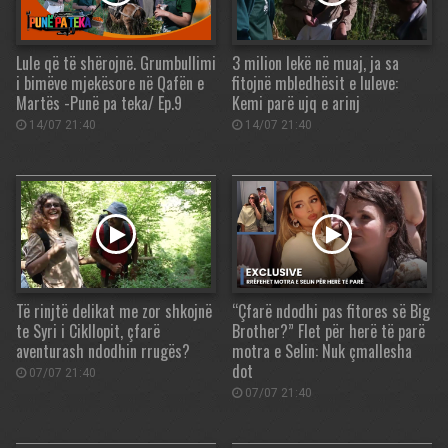
Lule që të shërojnë. Grumbullimi
3 milion lekë në muaj, ja sa
i bimëve mjekësore në Qafën e
fitojnë mbledhësit e luleve:
Martës -Punë pa teka/ Ep.9
Kemi parë ujq e arinj
14/07 21:40
14/07 21:40
Të rinjtë delikat me zor shkojnë
“Çfarë ndodhi pas fitores së Big
te Syri i Cikllopit, çfarë
Brother?” Flet për herë të parë
aventurash ndodhin rrugës?
motra e Selin: Nuk çmallesha
dot
07/07 21:40
07/07 21:40