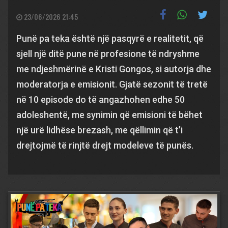
23/06/2026 21:45
Punë pa teka është një pasqyrë e realitetit, që
sjell një ditë pune në profesione të ndryshme
me ndjeshmërinë e Kristi Gongos, si autorja dhe
moderatorja e emisionit. Gjatë sezonit të tretë
në 10 episode do të angazhohen edhe 50
adoleshentë, me synimin që emisioni të bëhet
një urë lidhëse brezash, me qëllimin që t’i
drejtojmë të rinjtë drejt modeleve të punës.