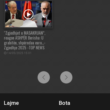
“Zgjedhjet u MASAKRUAN”,
reagon ASHPËR Berisha: U
grabitën, shpërndau euro…-
Zgjedhje 2025 -TOP NEWS
14/05/2025 15:01
Lajme
Bota