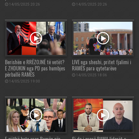
14/05/2025 20:26
14/05/2025 20:26
Berishën e RRËZOJNË të vetët?
LIVE nga sheshi, pritet fjalimi i
E ZHDUKIN nga PD pas humbjes
RAMËS para qytetarëve
përballë RAMËS
14/05/2025 18:06
14/05/2025 19:00
E gjithë bota uron Ramën për
Si do i presë RAMA liderët e