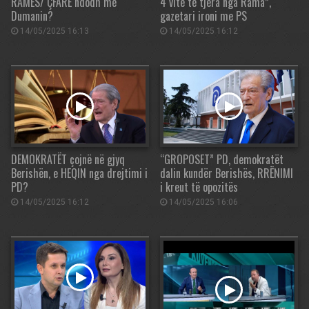
RAMËS/ ÇFARË ndodh me
4 vite të tjera nga Rama”,
Dumanin?
gazetari ironi me PS
14/05/2025 16:13
14/05/2025 16:12
DEMOKRATËT çojnë në gjyq
“GROPOSET” PD, demokratët
Berishën, e HEQIN nga drejtimi i
dalin kundër Berishës, RRËNIMI
PD?
i kreut të opozitës
14/05/2025 16:12
14/05/2025 16:06