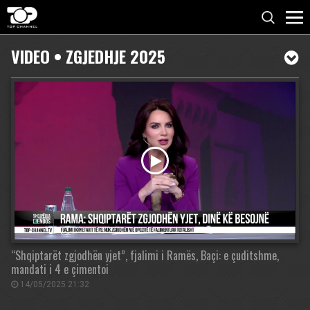
VIDEO • ZGJEDHJE 2025
“Shqiptarët zgjodhën yjet”, fjalimi i Ramës, Baçi: e çuditshme,
mandati i 4 e çimentoi
14/05/2025 21:32