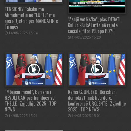
TENSIONE/ Tabaku me
Alimehmetin në “LUFTË” me
“Asnjë votë s’ke”, plas DEBATI
njëri- tjetrin për MANDATIN e
Kulluri-Sula! Lufta në rrjete
Tiranës
sociale, fiton PS apo PD?!
14/05/2025 16:04
14/05/2025 15:20
“Mbajeni mend”, Berisha i
Rama GJUNJËZOI Berishën,
REVOLTUAR pas humbjes së
demokrati nuk heq dorë,
THELLË- Zgjedhje 2025 -TOP
konferencë URGJENTE- Zgjedhje
NEWS
2025 -TOP NEWS
14/05/2025 15:01
14/05/2025 15:01