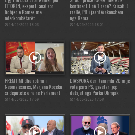
FITOREN, eksperti analizon
kontinentit në Tiranë? Krisafi: E
lidhjen e Ramës me
rrallë, PR i jashtëzakonshëm
ndërkombëtarët
nga Rama
14/05/2025 18:03
14/05/2025 18:01
PREMTIMI dhe zotimi i
DIASPORA deri tani mbi 20 mijë
Neomalësores, Marjana Koçeku
vota para PS, gazetari jep
si deputete e re në Parlament
detajet nga Parku Olimpik
14/05/2025 17:59
14/05/2025 17:58