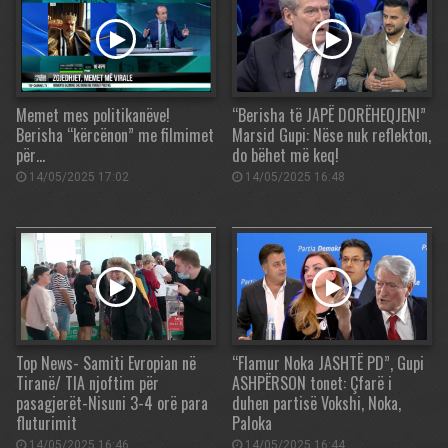
Memet mes politikanëve!
“Berisha të JAPË DORËHEQJEN!”
Berisha “kërcënon” me filmimet
Marsid Gupi: Nëse nuk reflekton,
për…
do bëhet më keq!
14/05/2025 17:02
14/05/2025 16:48
Top News- Samiti Evropian në
“Flamur Noka JASHTË PD”, Gupi
Tiranë/ TIA njoftim për
ASHPËRSON tonet: Çfarë i
pasagjerët-Nisuni 3-4 orë para
duhen partisë Vokshi, Noka,
fluturimit
Paloka
14/05/2025 16:46
14/05/2025 16:44