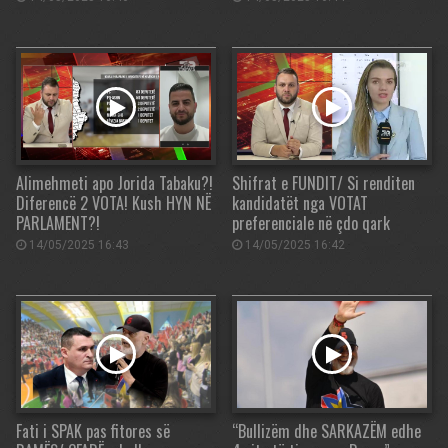
Alimehmeti apo Jorida Tabaku?!
Shifrat e FUNDIT/ Si renditen
Diferencë 2 VOTA! Kush HYN NË
kandidatët nga VOTAT
PARLAMENT?!
preferenciale në çdo qark
14/05/2025 16:43
14/05/2025 16:42
Fati i SPAK pas fitores së
“Bullizëm dhe SARKAZËM edhe