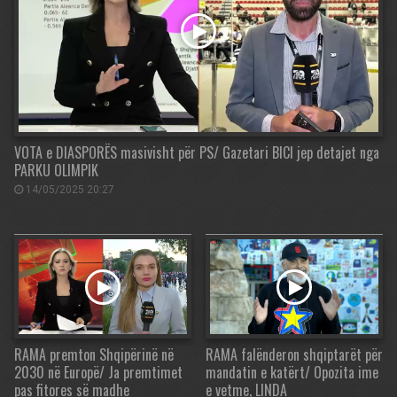
VOTA e DIASPORËS masivisht për PS/ Gazetari BICI jep detajet nga
PARKU OLIMPIK
14/05/2025 20:27
RAMA premton Shqipërinë në
RAMA falënderon shqiptarët për
2030 në Europë/ Ja premtimet
mandatin e katërt/ Opozita ime
pas fitores së madhe
e vetme, LINDA