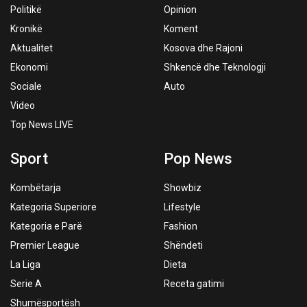
Politikë
Opinion
Kronikë
Koment
Aktualitet
Kosova dhe Rajoni
Ekonomi
Shkencë dhe Teknologji
Sociale
Auto
Video
Top News LIVE
Sport
Pop News
Kombëtarja
Showbiz
Kategoria Superiore
Lifestyle
Kategoria e Parë
Fashion
Premier League
Shëndeti
La Liga
Dieta
Serie A
Receta gatimi
Shumësportësh