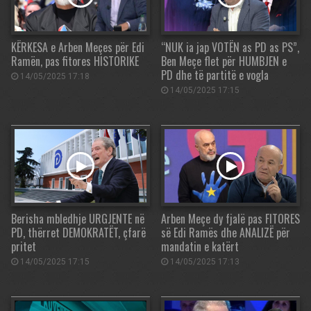
KËRKESA e Arben Meçes për Edi
“NUK ia jap VOTËN as PD as PS”,
Ramën, pas fitores HISTORIKE
Ben Meçe flet për HUMBJEN e
PD dhe të partitë e vogla
14/05/2025 17:18
14/05/2025 17:15
Berisha mbledhje URGJENTE në
Arben Meçe dy fjalë pas FITORES
PD, thërret DEMOKRATËT, çfarë
së Edi Ramës dhe ANALIZË për
pritet
mandatin e katërt
14/05/2025 17:15
14/05/2025 17:13