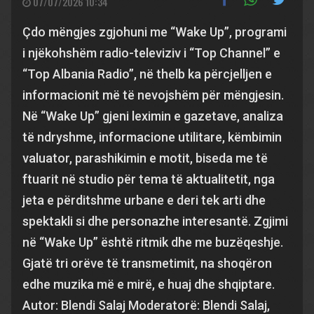
07/07/2026 10:34
Çdo mëngjes zgjohuni me “Wake Up”, programi
i njëkohshëm radio-televiziv i “Top Channel” e
“Top Albania Radio”, në thelb ka përcjelljen e
informacionit më të nevojshëm për mëngjesin.
Në “Wake Up” gjeni leximin e gazetave, analiza
të ndryshme, informacione utilitare, këmbimin
valuator, parashikimin e motit, biseda me të
ftuarit në studio për tema të aktualitetit, nga
jeta e përditshme urbane e deri tek arti dhe
spektakli si dhe personazhe interesantë. Zgjimi
në “Wake Up” është ritmik dhe me buzëqeshje.
Gjatë tri orëve të transmetimit, na shoqëron
edhe muzika më e mirë, e huaj dhe shqiptare.
Autor: Blendi Salaj Moderatorë: Blendi Salaj,