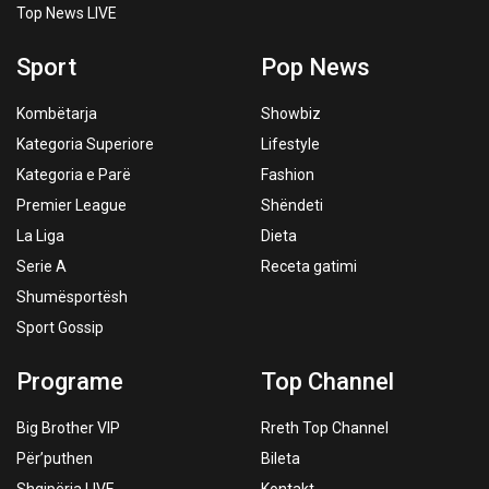
Top News LIVE
Sport
Pop News
Kombëtarja
Showbiz
Kategoria Superiore
Lifestyle
Kategoria e Parë
Fashion
Premier League
Shëndeti
La Liga
Dieta
Serie A
Receta gatimi
Shumësportësh
Sport Gossip
Programe
Top Channel
Big Brother VIP
Rreth Top Channel
Për’puthen
Bileta