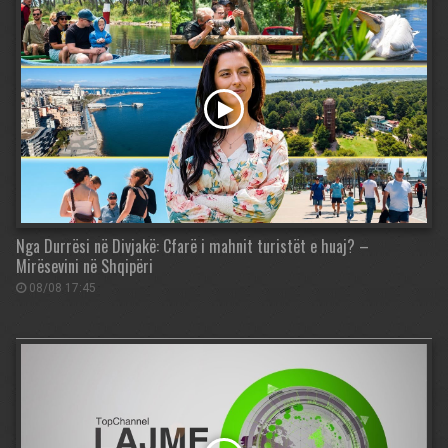
Nga Durrësi në Divjakë: Cfarë i mahnit turistët e huaj? –
Mirësevini në Shqipëri
08/08 17:45