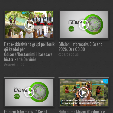
Flet ekskluzivisht grupi polifonik
Edicioni Informativ, 8 Gusht
që këndoi për
2026, Ora 00:00
Odisenë/Restaurimi i banesave
08/08 09:23
historike të Delvinës
08/08 11:00
Edicioni Informativ, 7 Gusht
Njihuni me Mayan /Dashuria e