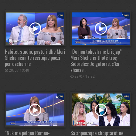
Habitet studio, pastori dhe Meri
“Do martohesh me bricjap”
Shehu nisin të recitojnë poezi
Meri Shehu ia thotë troç
për dashurinë
Sidorelës: Je gaforre, s’ka
shanse…
28/07 13:48
28/07 13:32
“Nuk më pëlqen Romeo-
Sa shpenzojnë shqiptarët në