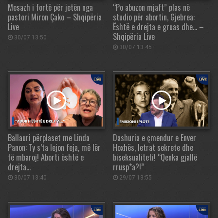
Mesazh i fortë për jetën nga
“Po abuzon mjaft” plas në
pastori Miron Çako – Shqipëria
studio për abortin, Gjebrea:
Live
Është e drejta e gruas dhe… –
Shqipëria Live
30/07 13:50
30/07 13:45
Ballauri përplaset me Linda
Dashuria e çmendur e Enver
Panon: Ty s’ta lejon feja, më lër
Hoxhës, letrat sekrete dhe
të mbaroj! Aborti është e
biseksualiteti! “Qenka gjallë
drejta…
rrusp*a?!”
30/07 13:40
29/07 13:55