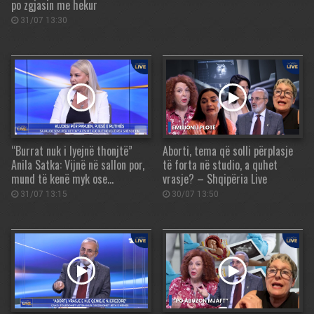
po zgjasin me hekur
31/07 13:30
“Burrat nuk i lyejnë thonjtë”
Aborti, tema që solli përplasje
Anila Satka: Vijnë në sallon por,
të forta në studio, a quhet
mund të kenë myk ose…
vrasje? – Shqipëria Live
31/07 13:15
30/07 13:50