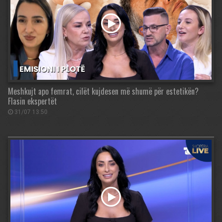
Meshkujt apo femrat, cilët kujdesen më shumë për estetikën?
Flasin ekspertët
31/07 13:50