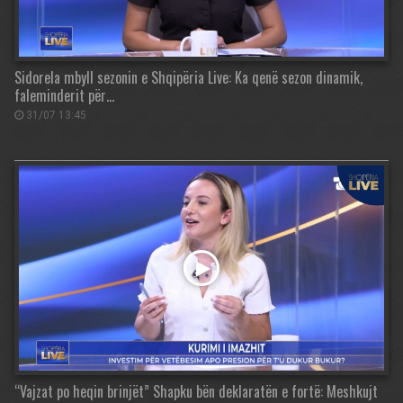
Sidorela mbyll sezonin e Shqipëria Live: Ka qenë sezon dinamik,
faleminderit për…
31/07 13:45
“Vajzat po heqin brinjët” Shapku bën deklaratën e fortë: Meshkujt