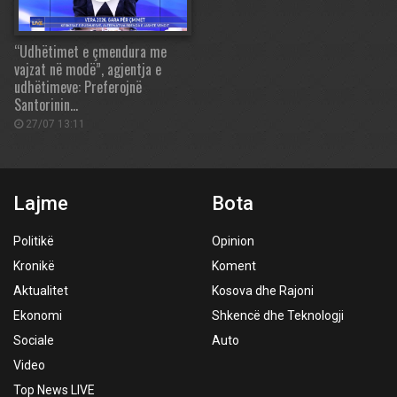
“Udhëtimet e çmendura me
vajzat në modë”, agjentja e
udhëtimeve: Preferojnë
Santorinin…
27/07 13:11
Lajme
Bota
Politikë
Opinion
Kronikë
Koment
Aktualitet
Kosova dhe Rajoni
Ekonomi
Shkencë dhe Teknologji
Sociale
Auto
Video
Top News LIVE