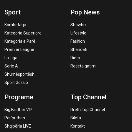
Sport
Pop News
Kombëtarja
Showbiz
Kategoria Superiore
Lifestyle
Kategoria e Parë
Fashion
Premier League
Shëndeti
La Liga
Dieta
Serie A
Receta gatimi
Shumësportësh
Sport Gossip
Programe
Top Channel
Big Brother VIP
Rreth Top Channel
Për’puthen
Bileta
Shqipëria LIVE
Kontakt