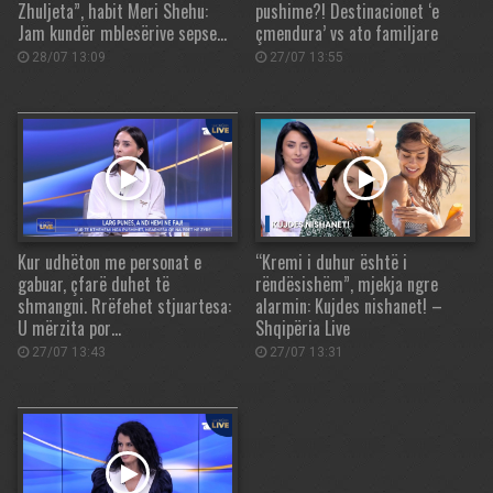
Zhuljeta”, habit Meri Shehu:
pushime?! Destinacionet ‘e
Jam kundër mblesërive sepse…
çmendura’ vs ato familjare
28/07 13:09
27/07 13:55
Kur udhëton me personat e
“Kremi i duhur është i
gabuar, çfarë duhet të
rëndësishëm”, mjekja ngre
shmangni. Rrëfehet stjuartesa:
alarmin: Kujdes nishanet! –
U mërzita por…
Shqipëria Live
27/07 13:43
27/07 13:31