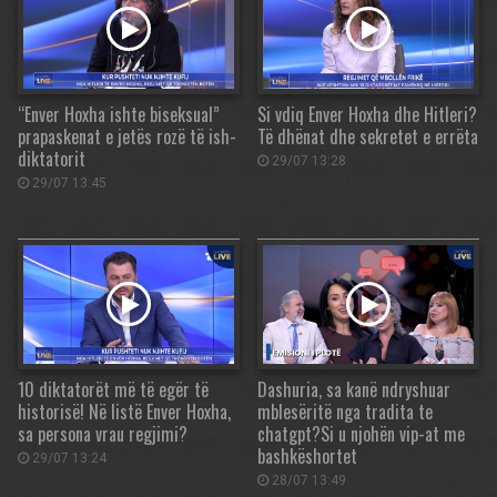
“Enver Hoxha ishte biseksual”
Si vdiq Enver Hoxha dhe Hitleri?
prapaskenat e jetës rozë të ish-
Të dhënat dhe sekretet e errëta
diktatorit
29/07 13:28
29/07 13:45
10 diktatorët më të egër të
Dashuria, sa kanë ndryshuar
historisë! Në listë Enver Hoxha,
mblesëritë nga tradita te
sa persona vrau regjimi?
chatgpt?Si u njohën vip-at me
bashkëshortet
29/07 13:24
28/07 13:49