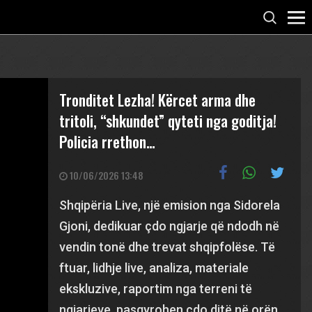
Tronditet Lezha! Kërcet arma dhe
tritoli, “shkundet” qyteti nga goditja!
Policia rrethon…
10/06/2026 13:48
Shqipëria Live, një emision nga Sidorela
Gjoni, dedikuar çdo ngjarje që ndodh në
vendin tonë dhe trevat shqipfolëse. Të
ftuar, lidhje live, analiza, materiale
ekskluzive, raportim nga terreni të
ngjarjeve, pasqyrohen çdo ditë në orën