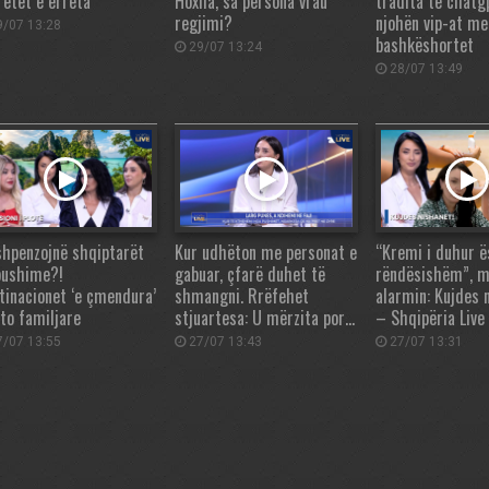
retet e errëta
Hoxha, sa persona vrau
tradita te chatg
regjimi?
njohën vip-at me
/07 13:28
bashkëshortet
29/07 13:24
28/07 13:49
shpenzojnë shqiptarët
Kur udhëton me personat e
“Kremi i duhur ë
pushime?!
gabuar, çfarë duhet të
rëndësishëm”, m
tinacionet ‘e çmendura’
shmangni. Rrëfehet
alarmin: Kujdes 
ato familjare
stjuartesa: U mërzita por…
– Shqipëria Live
/07 13:55
27/07 13:43
27/07 13:31