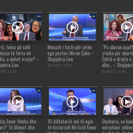
ti, tema që solli
Mesazh i fortë për jetën
“Po abuzon mjaft
plasje të forta në
nga pastori Miron Çako –
studio për aborti
dio, a quhet vrasje? –
Shqipëria Live
Është e drejta e
ipëria Live
dhe… – Shqipëria
30/07 13:50
/07 13:50
30/07 13:45
vdiq Enver Hoxha dhe
10 diktatorët më të egër
Dashuria, sa kan
leri? Të dhënat dhe
të historisë! Në listë Enver
ndryshuar mbles