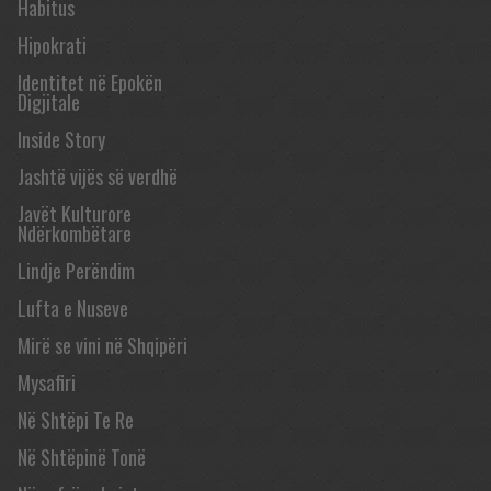
Habitus
Hipokrati
Identitet në Epokën
Digjitale
Inside Story
Jashtë vijës së verdhë
Javët Kulturore
Ndërkombëtare
Lindje Perëndim
Lufta e Nuseve
Mirë se vini në Shqipëri
Mysafiri
Në Shtëpi Te Re
Në Shtëpinë Tonë