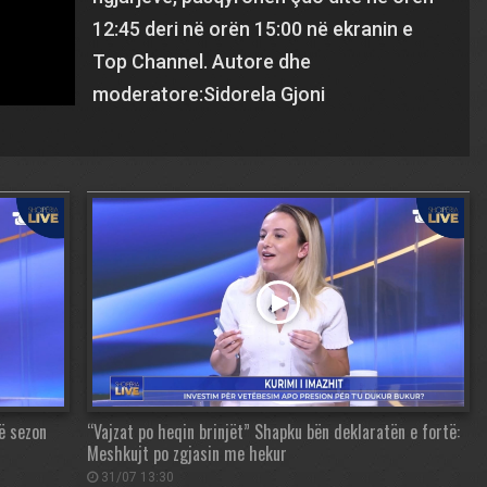
12:45 deri në orën 15:00 në ekranin e
Top Channel. Autore dhe
moderatore:Sidorela Gjoni
në sezon
“Vajzat po heqin brinjët” Shapku bën deklaratën e fortë:
Meshkujt po zgjasin me hekur
31/07 13:30