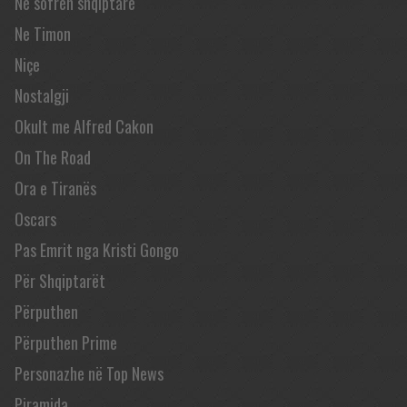
Në sofrën shqiptare
Ne Timon
Niçe
Nostalgji
Okult me Alfred Cakon
On The Road
Ora e Tiranës
Oscars
Pas Emrit nga Kristi Gongo
Për Shqiptarët
Përputhen
Përputhen Prime
Personazhe në Top News
Piramida