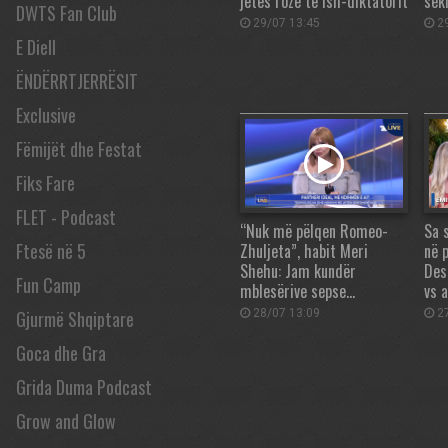
jetës rozë të ish-diktatorit
sek
DWTS Fan Club
29/07 13:45
29
E Diell
ËNDËRRTJERRËSIT
Exclusive
Fëmijët dhe Festat
Fiks Fare
FLET - Podcast
“Nuk më pëlqen Romeo-
Sa 
Ftesë në 5
Zhuljeta”, habit Meri
në 
Shehu: Jam kundër
Des
Fun Camp
mblesërive sepse…
vs 
Gjurmë Shqiptare
28/07 13:09
27
Goca dhe Gra
Grida Duma Podcast
Grow and Glow