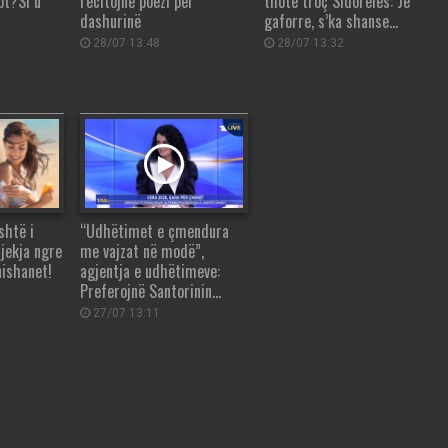
pt?Si u
recitojnë poezi për
thotë troç Sidorelës: Je
dashurinë
gaforre, s’ka shanse…
28/07 13:48
28/07 13:32
shtë i
“Udhëtimet e çmendura
jekja ngre
me vajzat në modë”,
nishanet!
agjentja e udhëtimeve:
Preferojnë Santorinin…
27/07 13:11