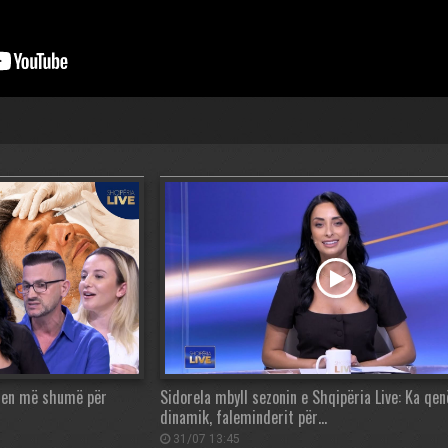
esen më shumë për
Sidorela mbyll sezonin e Shqipëria Live: Ka qe
dinamik, faleminderit për…
31/07 13:45