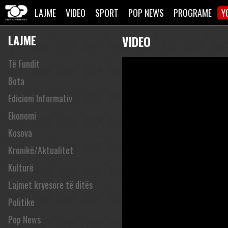
LAJME
VIDEO
SPORT
POP NEWS
PROGRAME
Y
LAJME
VIDEO
Të Fundit
Bota
Edicioni Informativ
Ekonomi
Kosova
Kronikë/Aktualitet
Kulturë
Lajmet kryesore të ditës
Politike
Pop News