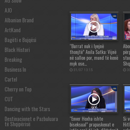
AG Show
AJO
Albanian Brand
ArtKand
Bagëti e Bujqësi
“Burrat nuk i lyejnë
Abor
Black Histori
thonjtë” Anila Satka: Vijnë
për
në sallon por, mund të kenë
stu
Breaking
myk ose…
Shq
Business In
31/07 13:15
30
Cartel
Cherry on Top
CUT
Dancing with the Stars
Destinacionet e Pazbuluara
“Enver Hoxha ishte
Si 
të Shqipërisë
biseksual” prapaskenat e
Hit