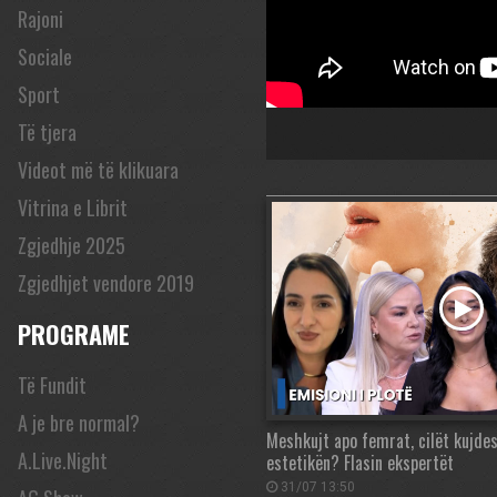
Rajoni
Sociale
Sport
Të tjera
Videot më të klikuara
Vitrina e Librit
Zgjedhje 2025
Zgjedhjet vendore 2019
PROGRAME
Të Fundit
A je bre normal?
Meshkujt apo femrat, cilët kujd
A.Live.Night
estetikën? Flasin ekspertët
31/07 13:50