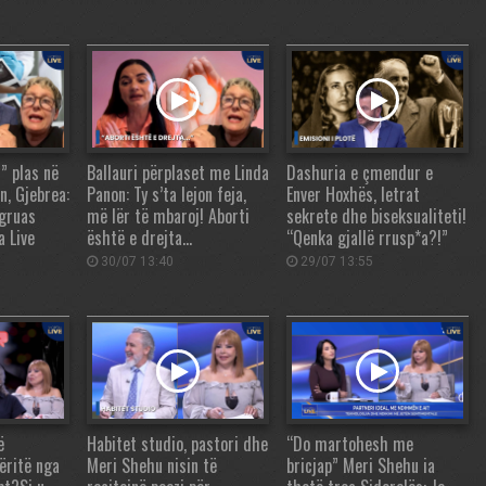
” plas në
Ballauri përplaset me Linda
Dashuria e çmendur e
n, Gjebrea:
Panon: Ty s’ta lejon feja,
Enver Hoxhës, letrat
 gruas
më lër të mbaroj! Aborti
sekrete dhe biseksualiteti!
 Live
është e drejta…
“Qenka gjallë rrusp*a?!”
30/07 13:40
29/07 13:55
ë
Habitet studio, pastori dhe
“Do martohesh me
ëritë nga
Meri Shehu nisin të
bricjap” Meri Shehu ia