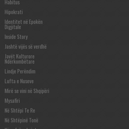
Habitus
Hipokrati
Identitet në Epokën
Digjitale
Inside Story
Jashtë vijës së verdhë
Javët Kulturore
Ndërkombëtare
Lindje Perëndim
Lufta e Nuseve
Mirë se vini në Shqipëri
Mysafiri
Në Shtëpi Te Re
Në Shtëpinë Tonë