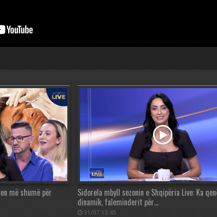
esen më shumë për
Sidorela mbyll sezonin e Shqipëria Live: Ka qe
dinamik, faleminderit për…
31/07 13:45