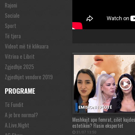
Rajoni
Sociale
Sport
Të tjera
Videot më të klikuara
Vitrina e Librit
Zgjedhje 2025
Zgjedhjet vendore 2019
PROGRAME
Të Fundit
A je bre normal?
Meshkujt apo femrat, cilët kujd
A.Live.Night
estetikën? Flasin ekspertët
31/07 13:50