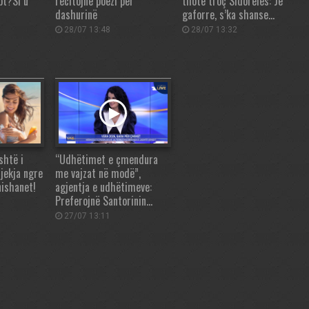
pt?Si u
recitojnë poezi për
thotë troç Sidorelës: Je
dashurinë
gaforre, s’ka shanse…
28/07 13:48
28/07 13:32
shtë i
“Udhëtimet e çmendura
jekja ngre
me vajzat në modë”,
nishanet!
agjentja e udhëtimeve:
Preferojnë Santorinin…
27/07 13:11