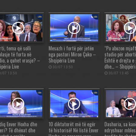
ti, tema që solli
Mesazh i fortë për jetën
“Po abuzon mjaft
plasje të forta në
nga pastori Miron Çako –
studio për aborti
dio, a quhet vrasje? –
Shqipëria Live
Është e drejta e
ipëria Live
dhe… – Shqipëria
30/07 13:50
/07 13:50
30/07 13:45
vdiq Enver Hoxha dhe
10 diktatorët më të egër
Dashuria, sa kan
leri? Të dhënat dhe
të historisë! Në listë Enver
ndryshuar mbles