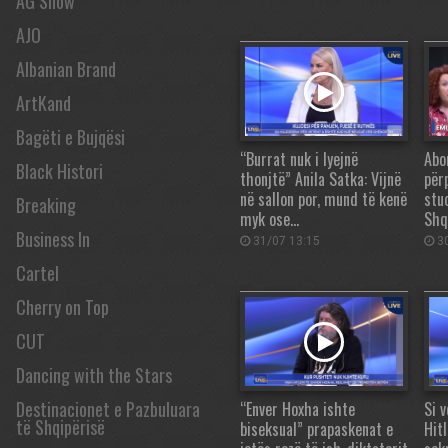
AG Show
AJO
Albanian Brand
ArtKand
Bagëti e Bujqësi
“Burrat nuk i lyejnë
Abor
Black Histori
thonjtë” Anila Satka: Vijnë
për
në sallon por, mund të kenë
stu
Breaking
myk ose…
Shq
Business In
31/07 13:15
30
Cartel
Cherry on Top
CUT
Dancing with the Stars
Destinacionet e Pazbuluara
“Enver Hoxha ishte
Si 
të Shqipërisë
biseksual” prapaskenat e
Hit