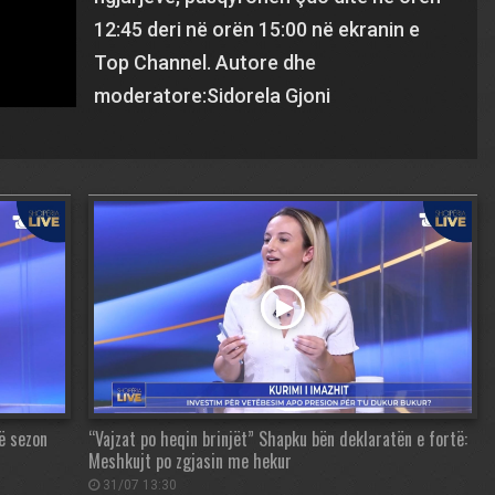
12:45 deri në orën 15:00 në ekranin e
Top Channel. Autore dhe
moderatore:Sidorela Gjoni
në sezon
“Vajzat po heqin brinjët” Shapku bën deklaratën e fortë:
Meshkujt po zgjasin me hekur
31/07 13:30