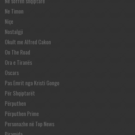
Në sofrën shqiptare
Ne Timon
Niçe
Nostalgji
Okult me Alfred Cakon
On The Road
Ora e Tiranës
Oscars
Pas Emrit nga Kristi Gongo
Për Shqiptarët
Përputhen
Përputhen Prime
Personazhe në Top News
Piramida