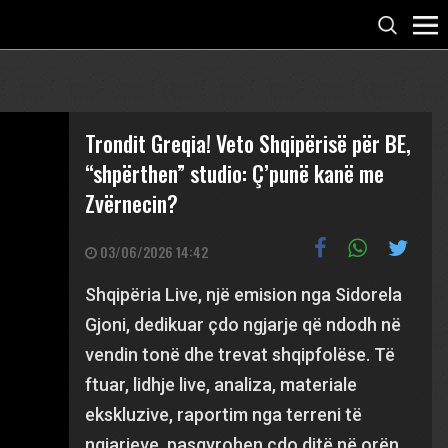
Trondit Greqia! Veto Shqipërisë për BE,
“shpërthen” studio: Ç’punë kanë me
Zvërnecin?
03/06/2026 14:42
Shqipëria Live, një emision nga Sidorela
Gjoni, dedikuar çdo ngjarje që ndodh në
vendin tonë dhe trevat shqipfolëse. Të
ftuar, lidhje live, analiza, materiale
ekskluzive, raportim nga terreni të
ngjarjeve, pasqyrohen çdo ditë në orën