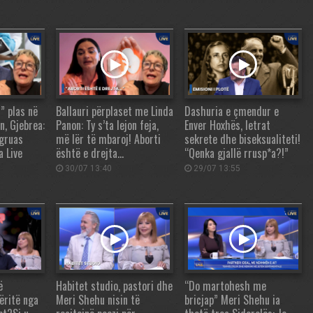
” plas në
Ballauri përplaset me Linda
Dashuria e çmendur e
n, Gjebrea:
Panon: Ty s’ta lejon feja,
Enver Hoxhës, letrat
 gruas
më lër të mbaroj! Aborti
sekrete dhe biseksualiteti!
 Live
është e drejta…
“Qenka gjallë rrusp*a?!”
30/07 13:40
29/07 13:55
ë
Habitet studio, pastori dhe
“Do martohesh me
ëritë nga
Meri Shehu nisin të
bricjap” Meri Shehu ia