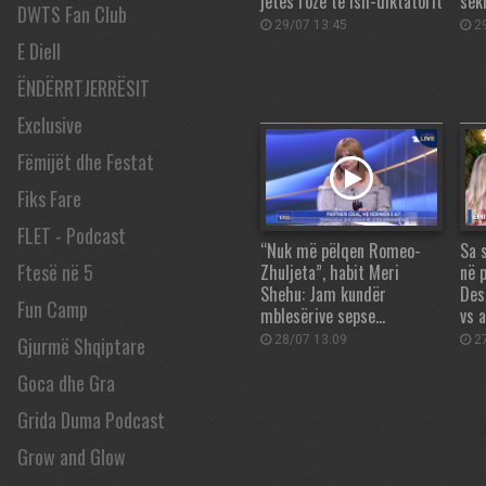
jetës rozë të ish-diktatorit
sek
DWTS Fan Club
29/07 13:45
29
E Diell
ËNDËRRTJERRËSIT
Exclusive
Fëmijët dhe Festat
Fiks Fare
FLET - Podcast
“Nuk më pëlqen Romeo-
Sa 
Ftesë në 5
Zhuljeta”, habit Meri
në 
Shehu: Jam kundër
Des
Fun Camp
mblesërive sepse…
vs 
Gjurmë Shqiptare
28/07 13:09
27
Goca dhe Gra
Grida Duma Podcast
Grow and Glow