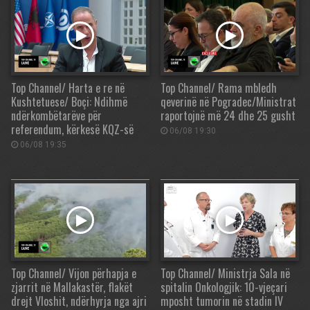
Top Channel/ Harta e re në
Top Channel/ Rama mbledh
Kushtetuese/ Boçi: Ndihmë
qeverinë në Pogradec/Ministrat
ndërkombëtarëve për
raportojnë më 24 dhe 25 gusht
referendum, kërkesë KQZ-së
06/08 19:30
06/08 19:35
Top Channel/ Vijon përhapja e
Top Channel/ Ministrja Sala në
zjarrit në Mallakastër, flakët
spitalin Onkologjik: 10-vjeçari
drejt Vloshit, ndërhyrja nga ajri
mposht tumorin në stadin IV