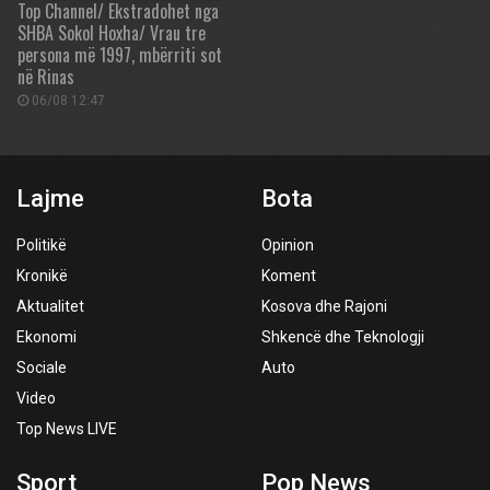
Top Channel/ Ekstradohet nga
SHBA Sokol Hoxha/ Vrau tre
persona më 1997, mbërriti sot
në Rinas
06/08 12:47
Lajme
Bota
Politikë
Opinion
Kronikë
Koment
Aktualitet
Kosova dhe Rajoni
Ekonomi
Shkencë dhe Teknologji
Sociale
Auto
Video
Top News LIVE
Sport
Pop News