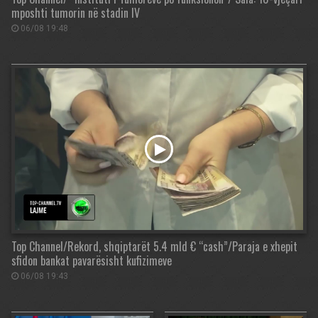
mposhti tumorin në stadin IV
06/08 19:48
Top Channel/Rekord, shqiptarët 5.4 mld € “cash”/Paraja e xhepit
sfidon bankat pavarësisht kufizimeve
06/08 19:43