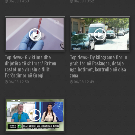
06/08 14:53
06/08 13:52
Top News- 6 viktima dhe
Top News- Dy kilogramë flori u
dhjetëra të shtruar/ Rriten
grabitën në Paskuqan, detaje
rastet me virusin e Nilit
nga hetimet, kontrolle në disa
Perëndimor në Greqi
zona
06/08 12:50
06/08 12:49