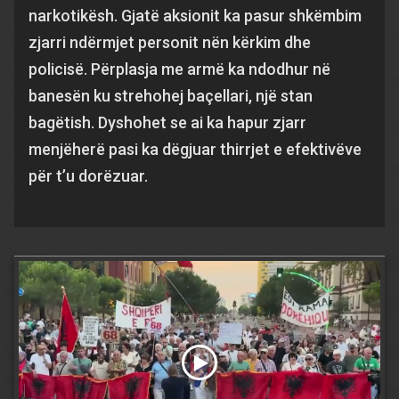
narkotikësh. Gjatë aksionit ka pasur shkëmbim
zjarri ndërmjet personit nën kërkim dhe
policisë. Përplasja me armë ka ndodhur në
banesën ku strehohej baçellari, një stan
bagëtish. Dyshohet se ai ka hapur zjarr
menjëherë pasi ka dëgjuar thirrjet e efektivëve
për t’u dorëzuar.