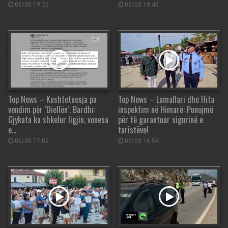
06/08 19:22
06/08 18:46
Top News – Kushtetuesja pa
Top News – Lamallari dhe Hita
vendim për ‘Diellën’. Bardhi:
inspektim në Himarë: Punojmë
Gjykata ka shkelur ligjin, vonesa
për të garantuar sigurinë e
e…
turistëve!
06/08 17:02
06/08 16:54