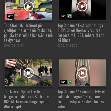
Top Channel/ Hetimet për
Top Channel/ Ekstradohet nga
vjedhjen me armë në Paskuqan,
SHBA Sokol Hoxha/ Vrau tre
policia kontroll në banesën e një
persona më 1997, mbërriti sot
të dyshuar
në Rinas
06/08 15:08
06/08 15:06
Top News- Një në tre të
Top Channel/ “Skanimi i fytyrës
burgosur është i ri! Shifrat e
nuk është siguri”, Braçe me
INSTAT, kryeson droga, vjedhja
tone të ashpra: Ka dështuar sa
dhe vrasjet
kohë…