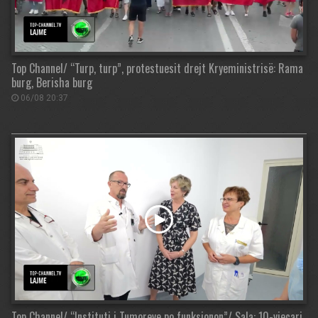
Top Channel/ “Turp, turp”, protestuesit drejt Kryeministrisë: Rama
burg, Berisha burg
06/08 20:37
Top Channel/ “Instituti i Tumoreve po funksionon”/ Sala: 10-vjeçari