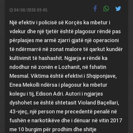
04/06/2026 09:45
Një efektiv i policisë së Korçës ka mbetur i
vdekur dhe një tjetër është plagosur rëndë pas
përplasjes me armë zjarri gjatë një operacioni
të ndërmarrë në zonat malore të qarkut kundër
kultivimit të hashashit. Ngjarja e rëndë ka
ndodhur në zonën e Lozhanit, në fshatin
Mesmal. Viktima është efektivi i Shqiponjave,
Enea Mekolli ndërsa i plagosur ka mbetur
kolegu i tij, Edison Adri. Autori i ngjarjes
dyshohet se është shtetasit Violand Baçellari,
43-vjeç, një person me precedentë penalë në
fushën e narkotikëve dhe i dënuar në vitin 2017
me 10 burgim për prodhim dhe shitje