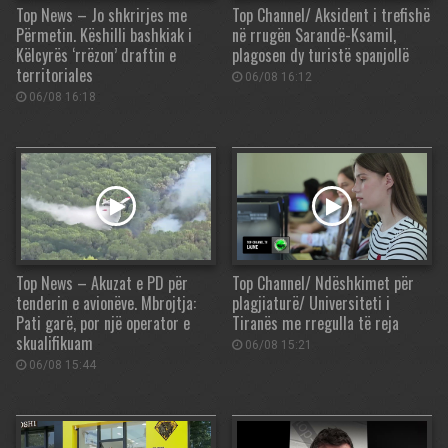
Top News – Jo shkrirjes me
Top Channel/ Aksident i trefishë
Përmetin. Këshilli bashkiak i
në rrugën Sarandë-Ksamil,
Këlcyrës ‘rrëzon’ draftin e
plagosen dy turistë spanjollë
territoriales
06/08 16:12
06/08 16:18
Top News – Akuzat e PD për
Top Channel/ Ndëshkimet për
tenderin e avionëve. Mbrojtja:
plagjiaturë/ Universiteti i
Pati garë, por një operator e
Tiranës me rregulla të reja
skualifikuam
06/08 15:21
06/08 15:44