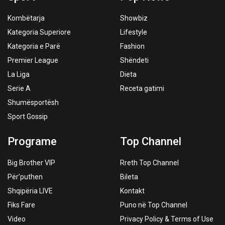
Kombëtarja
Showbiz
Kategoria Superiore
Lifestyle
Kategoria e Parë
Fashion
Premier League
Shëndeti
La Liga
Dieta
Serie A
Receta gatimi
Shumësportësh
Sport Gossip
Programe
Top Channel
Big Brother VIP
Rreth Top Channel
Për’puthen
Bileta
Shqipëria LIVE
Kontakt
Fiks Fare
Puno në Top Channel
Video
Privacy Policy & Terms of Use