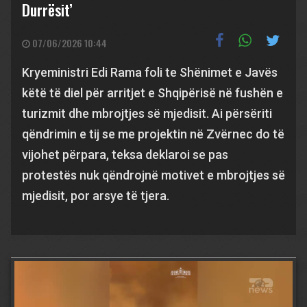
Durrësit’
07/06/2026 10:44
Kryeministri Edi Rama foli te Shënimet e Javës
këtë të diel për arritjet e Shqipërisë në fushën e
turizmit dhe mbrojtjes së mjedisit. Ai përsëriti
qëndrimin e tij se me projektin në Zvërnec do të
vijohet përpara, teksa deklaroi se pas
protestës nuk qëndrojnë motivet e mbrojtjes së
mjedisit, por arsye të tjera.