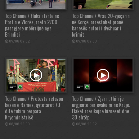
Top Channel/ Fluks i lartë në
Top Channel/ Vrau 20-vjeçarin
Portin e Vlorës, rreth 2700
në Korçë, arrestohet pranë
pasagjerë mbërrijnë nga
banesës autori i dyshuar i
Brindisi
krimit
09/08 09:52
09/08 09:50
Top Channel/ Protesta refuzon
Top Channel/ Zjarri, thirrje
besën e Ramës, qytetarët 70
urgjente për evakuim në Krujë.
ditë tubim përpara
Flakët rrezikojnë bizneset dhe
Kryeministrisë
30 shtëpi
08/08 23:33
08/08 23:32