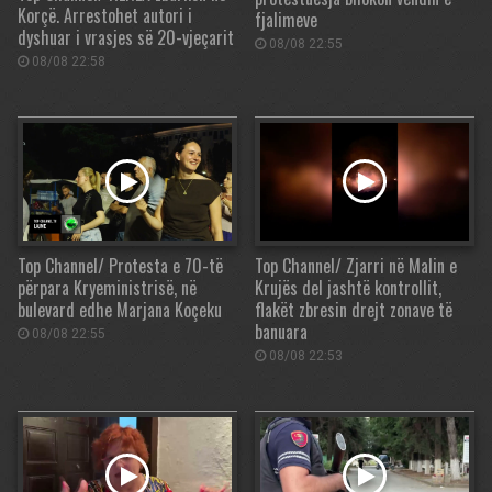
Korçë. Arrestohet autori i
fjalimeve
dyshuar i vrasjes së 20-vjeçarit
08/08 22:55
08/08 22:58
Top Channel/ Protesta e 70-të
Top Channel/ Zjarri në Malin e
përpara Kryeministrisë, në
Krujës del jashtë kontrollit,
bulevard edhe Marjana Koçeku
flakët zbresin drejt zonave të
banuara
08/08 22:55
08/08 22:53