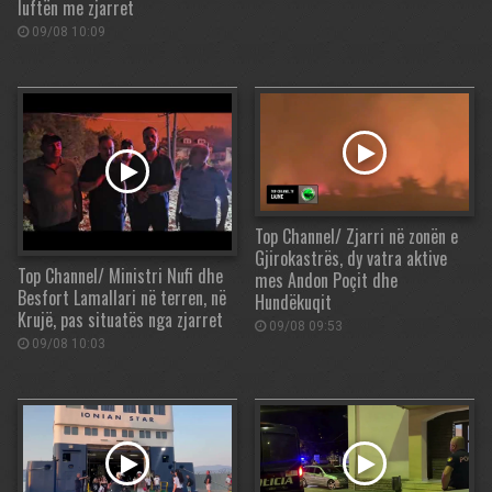
luftën me zjarret
09/08 10:09
Top Channel/ Zjarri në zonën e
Gjirokastrës, dy vatra aktive
Top Channel/ Ministri Nufi dhe
mes Andon Poçit dhe
Besfort Lamallari në terren, në
Hundëkuqit
Krujë, pas situatës nga zjarret
09/08 09:53
09/08 10:03