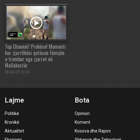
Top Channel/ Prekëse! Momenti
kur zjarrfikësi qetëson fëmijën
e trembur nga zjarret në
Mallakastër
08/08 20:06
Lajme
Bota
Politikë
Opinion
Kronikë
Koment
Aktualitet
Kosova dhe Rajoni
Ekonomi
Shkencë dhe Teknologji