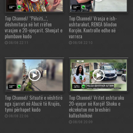
Top Channel/ “Pëlciti…’,
Top Channel/ Vrasja e ish-
dëshmitarja në lot rrëfen
ushtarakut, RENEA blindon
vrasjen e 20-vjeçarit. Shenjat e
Korçën. Kontrolle edhe në
plumbave kudo
varreza
08/08 22:11
08/08 22:10
Top Channel/ Situatë e vështirë
Top Channel/ Vritet ushtaraku
nga zjarret në Abazë të Krujës,
20-vjeçar në Korçë! Shoku e
tymi përhapet kudo
ekzekuton me breshëri
kallashnikovi
08/08 22:06
08/08 20:09