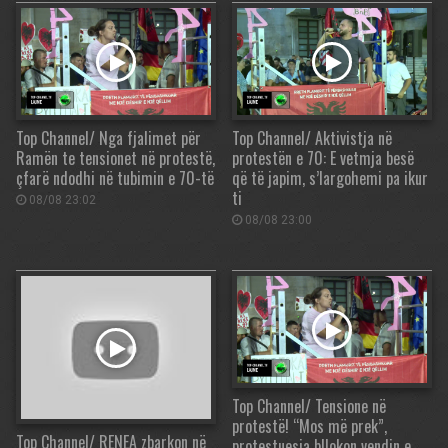
Top Channel/ Nga fjalimet për
Top Channel/ Aktivistja në
Ramën te tensionet në protestë,
protestën e 70: E vetmja besë
çfarë ndodhi në tubimin e 70-të
që të japim, s’largohemi pa ikur
ti
08/08 23:02
08/08 23:00
Top Channel/ Tensione në
protestë! “Mos më prek”,
Top Channel/ RENEA zbarkon në
protestuesja bllokon vendin e