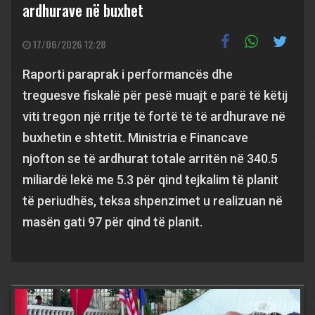
ardhurave në buxhet
17/06/2026 12:28
Raporti paraprak i performancës dhe
treguesve fiskalë për pesë muajt e parë të këtij
viti tregon një rritje të fortë të të ardhurave në
buxhetin e shtetit. Ministria e Financave
njofton se të ardhurat totale arritën në 340.5
miliardë lekë me 5.3 për qind tejkalim të planit
të periudhës, teksa shpenzimet u realizuan në
masën gati 97 për qind të planit.