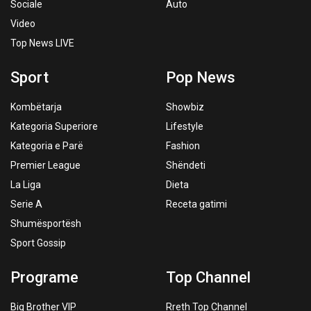
Sociale
Auto
Video
Top News LIVE
Sport
Pop News
Kombëtarja
Showbiz
Kategoria Superiore
Lifestyle
Kategoria e Parë
Fashion
Premier League
Shëndeti
La Liga
Dieta
Serie A
Receta gatimi
Shumësportësh
Sport Gossip
Programe
Top Channel
Big Brother VIP
Rreth Top Channel