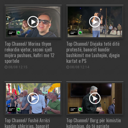
Top Channel/ Morina thyen
Top Channel/ Divjaka tetë ditë
rekordin vjetor, sezoni sjell
protestë, banorët kundër
mijëra pushues, kufiri me 12
bashkimit me Lushnjën, djegin
sportele
kartat e PS
08/08 12:15
08/08 12:14
Top Channel/ Fushë Arrëzi
Top Channel/ Burg për kimistin
kundër shkrirjes, banorët
kolumbian, do të ngrinte