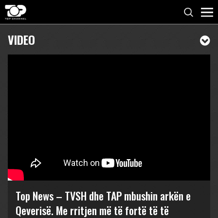
VIDEO
Top News – TVSH dhe TAP mbushin arkën e
Qeverisë. Me rritjen më të fortë të të