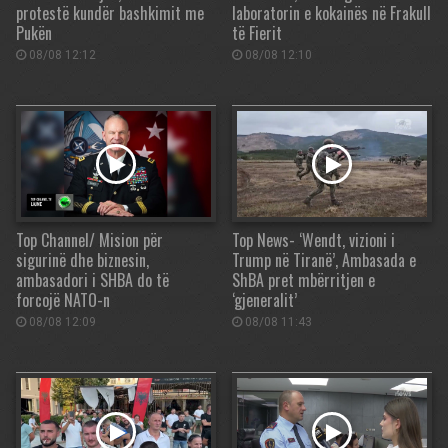
protestë kundër bashkimit me
laboratorin e kokainës në Frakull
Pukën
të Fierit
08/08 12:12
08/08 12:10
Top Channel/ Mision për
Top News- ‘Wendt, vizioni i
sigurinë dhe biznesin,
Trump në Tiranë’, Ambasada e
ambasadori i SHBA do të
ShBA pret mbërritjen e
forcojë NATO-n
‘gjeneralit’
08/08 12:09
08/08 11:43