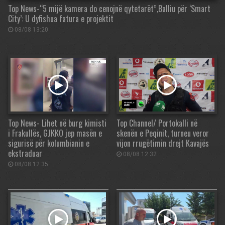
Top News-“5 mijë kamera do cenojnë qytetarët”,Balliu për ‘Smart
City’: U dyfishua fatura e projektit
08/08 13:20
Top News- Lihet në burg kimisti
Top Channel/ Portokalli në
i Frakullës, GJKKO jep masën e
skenën e Peqinit, turneu veror
sigurisë për kolumbianin e
vijon rrugëtimin drejt Kavajës
ekstraduar
08/08 12:32
08/08 12:35