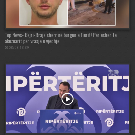
Top News- Bajri-Rraja sherr në burgun e Fierit! Përleshen të
akuzuarit për vrasje e vjedhje
08/08 13:39