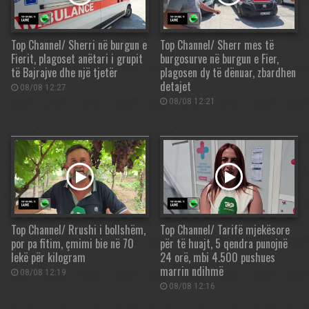
Top Channel/ Sherri në burgun e
Top Channel/ Sherr mes të
Fierit, plagoset anëtari i grupit
burgosurve në burgun e Fier,
të Bajrajve dhe një tjetër
plagosen dy të dënuar, zbardhen
detajet
08/08 12:27
08/08 12:21
Top Channel/ Rrushi i bollshëm,
Top Channel/ Tarifë mjekësore
por pa fitim, çmimi bie në 70
për të huajt, 5 qendra punojnë
lekë për kilogram
24 orë, mbi 4.500 pushues
marrin ndihmë
08/08 12:19
08/08 12:16