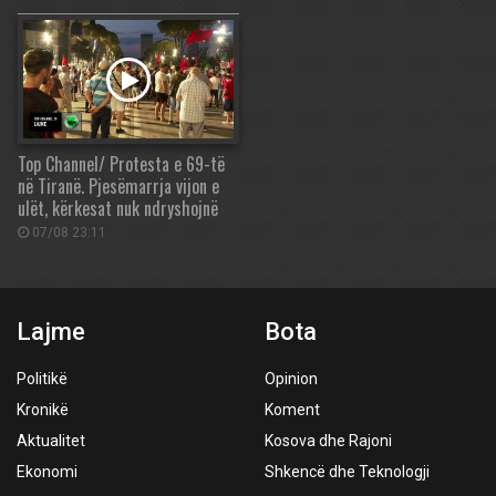
Top Channel/ Protesta e 69-të
në Tiranë. Pjesëmarrja vijon e
ulët, kërkesat nuk ndryshojnë
07/08 23:11
Lajme
Bota
Politikë
Opinion
Kronikë
Koment
Aktualitet
Kosova dhe Rajoni
Ekonomi
Shkencë dhe Teknologji