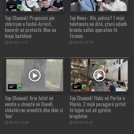
Top Channel/ Propozimi për
Top News- ‘Alo, policia’! 1 mijë
shkrirjen e Fushë-Arrëzit,
telefonata në ditë, çfarë ndodh
banorët në protestë: Mos na
brenda sallës operative të
hiqni bashkinë
Tiranës
08/08 11:31
08/08 10:39
Top Channel/ Ariu futet në
Top Channel/ Fluks në Portin e
vendin e shenjtë në Devoll,
Vlorës, 2 mijë pasagjerë pritet
shkatërron orenditë dhe ikën si
të hyjnë sot në qytetin
‘bos’
bregdetar
08/08 10:08
08/08 09:47