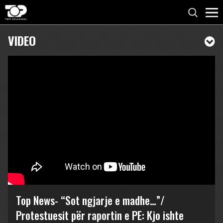
VIDEO
Top News- “Sot ngjarje e madhe…”/
Protestuesit për raportin e PE: Kjo ishte