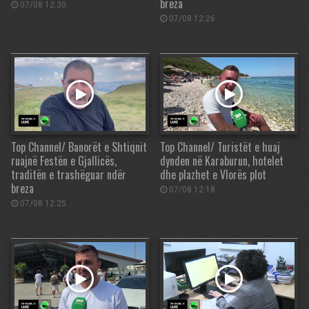
breza
07/08 12:30
07/08 12:26
Top Channel/ Banorët e Shtiqnit
Top Channel/ Turistët e huaj
ruajnë Festën e Gjallicës,
dynden në Karaburun, hotelet
traditën e trashëguar ndër
dhe plazhet e Vlorës plot
breza
07/08 12:18
07/08 12:25