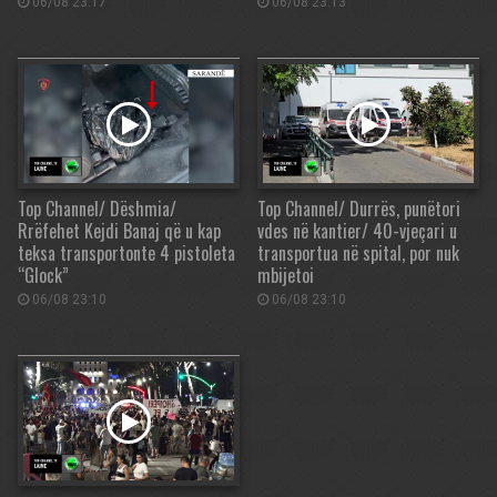
06/08 23:17
06/08 23:13
Top Channel/ Dëshmia/
Top Channel/ Durrës, punëtori
Rrëfehet Kejdi Banaj që u kap
vdes në kantier/ 40-vjeçari u
teksa transportonte 4 pistoleta
transportua në spital, por nuk
“Glock”
mbijetoi
06/08 23:10
06/08 23:10