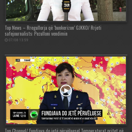
Top News – Rregullorja që ‘bunkerizon’ GJKKO/ Rrjeti
safejournalists: Pezulloni vendimin
07/08 13:59
Top Channel/ Fundjava do jetë përvëluese! Temperaturat pritet që