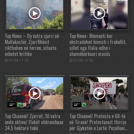
Top News – Dy vatra zjarri në
Top News- Momenti kur
Mallakastër. Zjarrfikësit
ekstradohet kimisti i Frakullit,
rikthehen në terren, situate
sillet nga Italia edhe i
mbetet kritike
shumëkërkuari vrasës
07/08 11:25
07/08 10:58
Top Channel/ Zjarret, 10 vatra
Top Channel/ Protesta e 68-të
ende aktive/ Flakët shkrumbuan
në Tiranë/ Protestuesit thirrje
34.5 hektarë tokë
për Gjykatën e Lartë: Pezulloni…