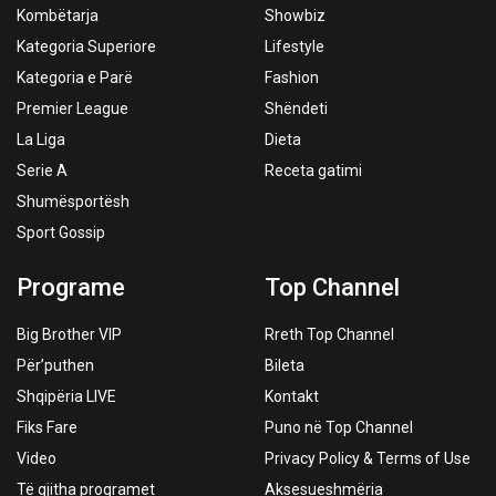
Kombëtarja
Showbiz
Kategoria Superiore
Lifestyle
Kategoria e Parë
Fashion
Premier League
Shëndeti
La Liga
Dieta
Serie A
Receta gatimi
Shumësportësh
Sport Gossip
Programe
Top Channel
Big Brother VIP
Rreth Top Channel
Për’puthen
Bileta
Shqipëria LIVE
Kontakt
Fiks Fare
Puno në Top Channel
Video
Privacy Policy & Terms of Use
Të gjitha programet
Aksesueshmëria