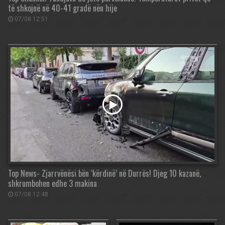
të shkojnë në 40-41 gradë nën hije
07/08 12:51
Top News- Zjarrvënësi bën ‘kërdinë’ në Durrës! Djeg 10 kazanë,
shkrumbohen edhe 3 makina
07/08 12:48