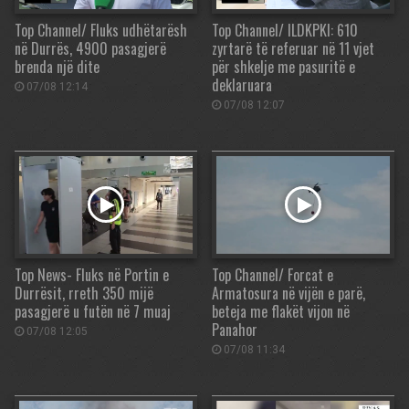
Top Channel/ Fluks udhëtarësh
Top Channel/ ILDKPKI: 610
në Durrës, 4900 pasagjerë
zyrtarë të referuar në 11 vjet
brenda një dite
për shkelje me pasuritë e
deklaruara
07/08 12:14
07/08 12:07
Top News- Fluks në Portin e
Top Channel/ Forcat e
Durrësit, rreth 350 mijë
Armatosura në vijën e parë,
pasagjerë u futën në 7 muaj
beteja me flakët vijon në
Panahor
07/08 12:05
07/08 11:34