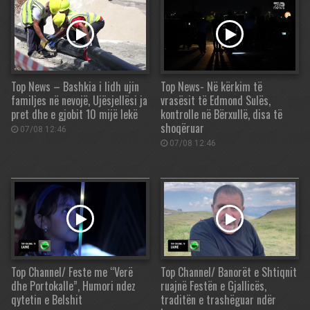
Top News – Bashkia i lidh ujin
Top News- Në kërkim të
familjes në nevojë, Ujësjellësi ja
vrasësit të Edmond Sulës,
pret dhe e gjobit 10 mijë lekë
kontrolle në Bërxullë, disa të
shoqëruar
07/08 12:46
07/08 12:46
Top Channel/ Feste me “Verë
Top Channel/ Banorët e Shtiqnit
dhe Portokalle”, Humori ndez
ruajnë Festën e Gjallicës,
qytetin e Belshit
traditën e trashëguar ndër