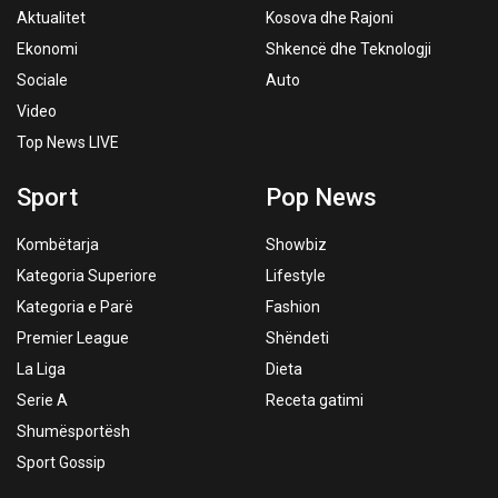
Aktualitet
Kosova dhe Rajoni
Ekonomi
Shkencë dhe Teknologji
Sociale
Auto
Video
Top News LIVE
Sport
Pop News
Kombëtarja
Showbiz
Kategoria Superiore
Lifestyle
Kategoria e Parë
Fashion
Premier League
Shëndeti
La Liga
Dieta
Serie A
Receta gatimi
Shumësportësh
Sport Gossip