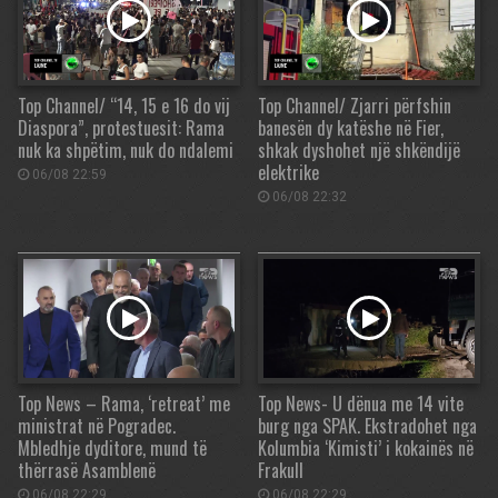
Top Channel/ “14, 15 e 16 do vij
Top Channel/ Zjarri përfshin
Diaspora”, protestuesit: Rama
banesën dy katëshe në Fier,
nuk ka shpëtim, nuk do ndalemi
shkak dyshohet një shkëndijë
elektrike
06/08 22:59
06/08 22:32
Top News – Rama, ‘retreat’ me
Top News- U dënua me 14 vite
ministrat në Pogradec.
burg nga SPAK. Ekstradohet nga
Mbledhje dyditore, mund të
Kolumbia ‘Kimisti’ i kokainës në
thërrasë Asamblenë
Frakull
06/08 22:29
06/08 22:29