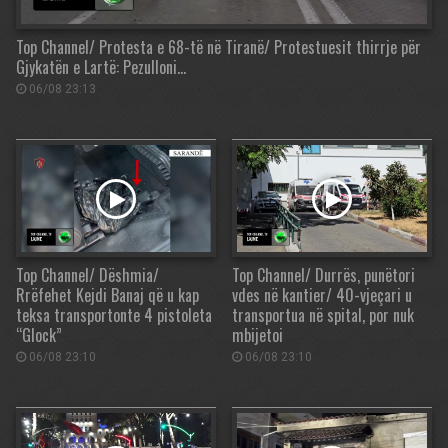
Top Channel/ Protesta e 68-të në Tiranë/ Protestuesit thirrje për
Gjykatën e Lartë: Pezulloni…
06/08 23:13
Top Channel/ Dëshmia/
Top Channel/ Durrës, punëtori
Rrëfehet Kejdi Banaj që u kap
vdes në kantier/ 40-vjeçari u
teksa transportonte 4 pistoleta
transportua në spital, por nuk
“Glock”
mbijetoi
06/08 23:10
06/08 23:10