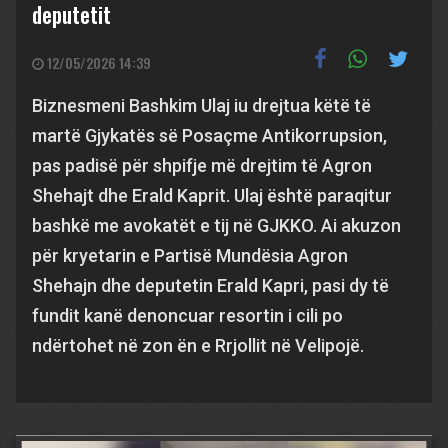
deputetit
12/05/2026 14:39
Biznesmeni Bashkim Ulaj iu drejtua këtë të
martë Gjykatës së Posaçme Antikorrupsion,
pas padisë për shpifje më drejtim të Agron
Shehajt dhe Erald Kaprit. Ulaj është paraqitur
bashkë me avokatët e tij në GJKKO. Ai akuzon
për kryetarin e Partisë Mundësia Agron
Shehajn dhe deputetin Erald Kapri, pasi dy të
fundit kanë denoncuar resortin i cili po
ndërtohet në zon ën e Rrjollit në Velipojë.