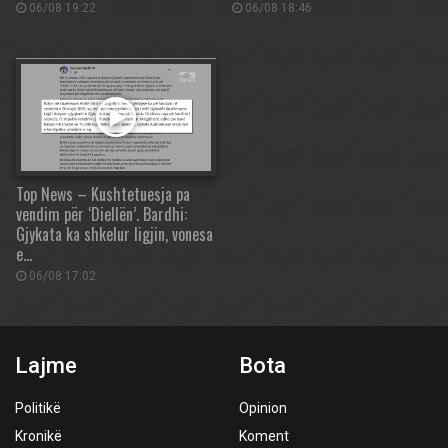
06/08 19:22
06/08 18:46
Top News – Kushtetuesja pa
vendim për ‘Diellën’. Bardhi:
Gjykata ka shkelur ligjin, vonesa
e…
06/08 17:02
Lajme
Bota
Politikë
Opinion
Kronikë
Koment