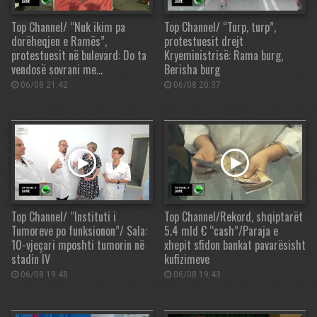
Top Channel/ “Nuk ikim pa
Top Channel/ “Turp, turp”,
dorëheqjen e Ramës”,
protestuesit drejt
protestuesit në bulevard: Do ta
Kryeministrisë: Rama burg,
vendosë sovrani me…
Berisha burg
06/08 21:42
06/08 20:37
Top Channel/ “Instituti i
Top Channel/Rekord, shqiptarët
Tumoreve po funksionon”/ Sala:
5.4 mld € “cash”/Paraja e
10-vjeçari mposhti tumorin në
xhepit sfidon bankat pavarësisht
stadin IV
kufizimeve
06/08 19:48
06/08 19:43