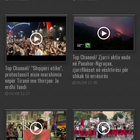
Top Channel/ Zjarri aktiv ende
në Panahor-Ngraçan,
Top Channel/ “Shqipëri etike”,
zjarrfikëset në vështirësi për
protestuesit nisin marshimin
shkak të errësirës
nëpër Tiranë me thirrjen: Ju
06/08 21:45
erdhi fundi
06/08 22:27