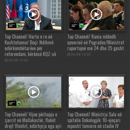
Top Channel/ Harta e re në
Top Channel/ Rama mbledh
Kushtetuese/ Boçi: Ndihmë
qeverinë në Pogradec/Ministrat
ndërkombëtarëve për
raportojnë më 24 dhe 25 gusht
referendum, kërkesë KQZ-së
06/08 19:30
06/08 19:35
Top Channel/ Vijon përhapja e
Top Channel/ Ministrja Sala në
zjarrit në Mallakastër, flakët
spitalin Onkologjik: 10-vjeçari
drejt Vloshit, ndërhyrja nga ajri
mposht tumorin në stadin IV