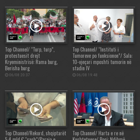
Top Channel/ “Turp, turp”,
Top Channel/ “Instituti i
protestuesit drejt
Tumoreve po funksionon”/ Sala:
Kryeministrisë: Rama burg,
10-vjeçari mposhti tumorin në
Berisha burg
stadin IV
06/08 20:37
06/08 19:48
Top Channel/Rekord, shqiptarët
Top Channel/ Harta e re në
5.4 mld € “cash”/Paraja e
Kushtetuese/ Boçi: Ndihmë