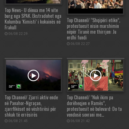
Top News- U dënua me 14 vite
burg nga SPAK. Ekstradohet nga
Top Channel/ “Shqipëri etike”,
Kolumbia ‘Kimisti’ i kokainës në
protestuesit nisin marshimin
Frakull
nëpër Tiranë me thirrjen: Ju
06/08 22:29
erdhi fundi
06/08 22:27
Top Channel/ Zjarri aktiv ende
Top Channel/ “Nuk ikim pa
në Panahor-Ngraçan,
dorëheqjen e Ramës”,
zjarrfikëset në vështirësi për
protestuesit në bulevard: Do ta
shkak të errësirës
vendosë sovrani me…
06/08 21:45
06/08 21:42