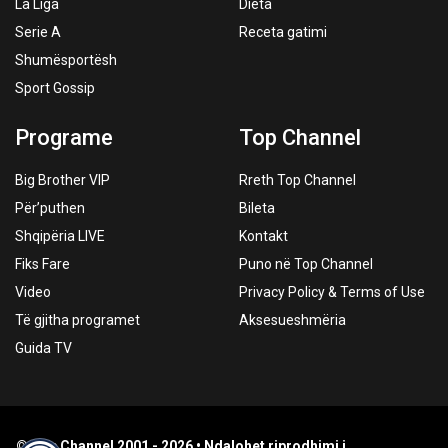
La Liga
Dieta
Serie A
Receta gatimi
Shumësportësh
Sport Gossip
Programe
Top Channel
Big Brother VIP
Rreth Top Channel
Për’puthen
Bileta
Shqipëria LIVE
Kontakt
Fiks Fare
Puno në Top Channel
Video
Privacy Policy & Terms of Use
Të gjitha programet
Aksesueshmëria
Guida TV
© Top Channel 2001 - 2026 • Ndalohet riprodhimi i