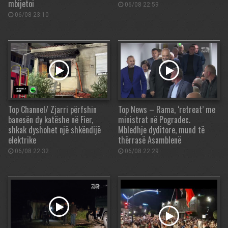
mbijetoi
06/08 22:59
06/08 23:10
Top Channel/ Zjarri përfshin
Top News – Rama, ‘retreat’ me
banesën dy katëshe në Fier,
ministrat në Pogradec.
shkak dyshohet një shkëndijë
Mbledhje dyditore, mund të
elektrike
thërrasë Asamblenë
06/08 22:32
06/08 22:29