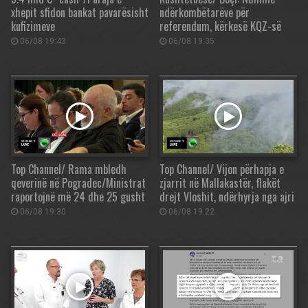
xhepit sfidon bankat pavarësisht
ndërkombëtarëve për
kufizimeve
referendum, kërkesë KQZ-së
06/08 19:43
06/08 19:35
Top Channel/ Rama mbledh
Top Channel/ Vijon përhapja e
qeverinë në Pogradec/Ministrat
zjarrit në Mallakastër, flakët
raportojnë më 24 dhe 25 gusht
drejt Vloshit, ndërhyrja nga ajri
06/08 19:30
06/08 19:22