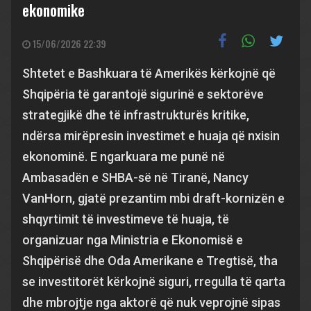
ekonomike
15/06/2026 22:39
Shtetet e Bashkuara të Amerikës kërkojnë që
Shqipëria të garantojë sigurinë e sektorëve
strategjikë dhe të infrastrukturës kritike,
ndërsa mirëpresin investimet e huaja që nxisin
ekonominë. E ngarkuara me punë në
Ambasadën e SHBA-së në Tiranë, Nancy
VanHorn, gjatë prezantim mbi draft-kornizën e
shqyrtimit të investimeve të huaja, të
organizuar nga Ministria e Ekonomisë e
Shqipërisë dhe Oda Amerikane e Tregtisë, tha
se investitorët kërkojnë siguri, rregulla të qarta
dhe mbrojtje nga aktorë që nuk veprojnë sipas