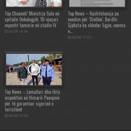
Top Channel/ Ministrja Sala në
Top News – Kushtetuesja pa
spitalin Onkologjik: 10-vjeçari
vendim për ‘Diellën’. Bardhi:
mposht tumorin në stadin IV
Gjykata ka shkelur ligjin, vonesa
e…
06/08 18:46
06/08 17:02
Top News – Lamallari dhe Hita
inspektim në Himarë: Punojmë
për të garantuar sigurinë e
turistëve!
06/08 16:54