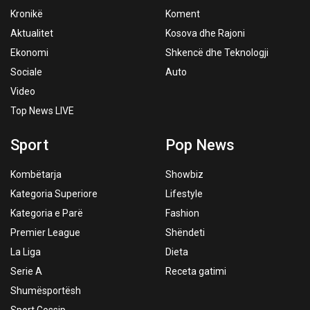
Kronikë
Koment
Aktualitet
Kosova dhe Rajoni
Ekonomi
Shkencë dhe Teknologji
Sociale
Auto
Video
Top News LIVE
Sport
Pop News
Kombëtarja
Showbiz
Kategoria Superiore
Lifestyle
Kategoria e Parë
Fashion
Premier League
Shëndeti
La Liga
Dieta
Serie A
Receta gatimi
Shumësportësh
Sport Gossip