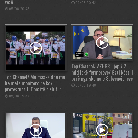
vezë
05/08 20:42
05/08 20:45
Top Channel/ AZHBR i jep 7.2
mld lekë fermerëve/ Gati kësti i
Top Channel/ Me maska dhe me
parë nga skema e Subvencioneve
helmeta monitoro në kok,
05/08 19:48
protestuesit: Opozitë e shitur
05/08 19:57