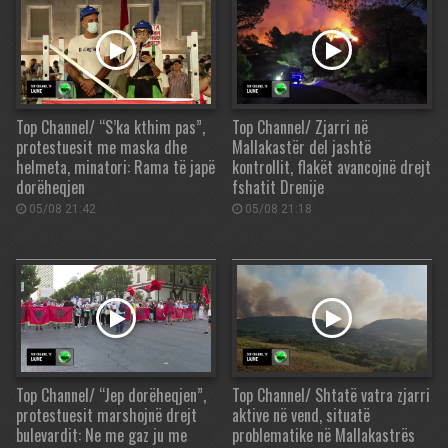
Top Channel/ “S’ka kthim pas”,
Top Channel/ Zjarri në
protestuesit me maska dhe
Mallakastër del jashtë
helmeta, minatori: Rama të japë
kontrollit, flakët avancojnë drejt
dorëheqjen
fshatit Drenije
05/08 21:42
05/08 21:18
Top Channel/ “Jep dorëheqjen”,
Top Channel/ Shtatë vatra zjarri
protestuesit marshojnë drejt
aktive në vend, situatë
bulevardit: Ne me gaz ju me
problematike në Mallakastrës