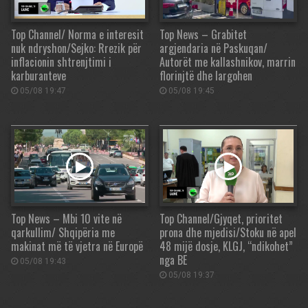
Top Channel/ Norma e interesit
Top News – Grabitet
nuk ndryshon/Sejko: Rrezik për
argjendaria në Paskuqan/
inflacionin shtrenjtimi i
Autorët me kallashnikov, marrin
karburanteve
florinjtë dhe largohen
05/08 19:47
05/08 19:45
Top News – Mbi 10 vite në
Top Channel/Gjyqet, prioritet
qarkullim/ Shqipëria me
prona dhe mjedisi/Stoku në apel
makinat më të vjetra në Europë
48 mijë dosje, KLGJ, “ndikohet”
nga BE
05/08 19:43
05/08 19:37