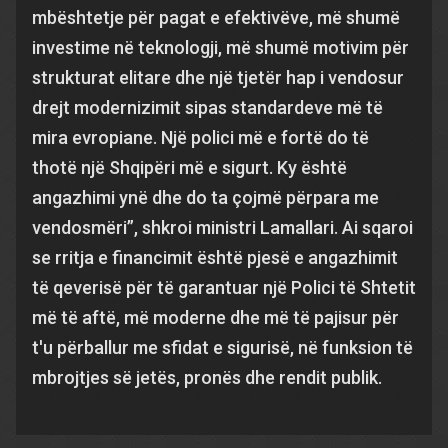
mbështetje për pagat e efektivëve, më shumë
investime në teknologji, më shumë motivim për
strukturat elitare dhe një tjetër hap i vendosur
drejt modernizimit sipas standardeve më të
mira evropiane. Një polici më e fortë do të
thotë një Shqipëri më e sigurt. Ky është
angazhimi ynë dhe do ta çojmë përpara me
vendosmëri”, shkroi ministri Lamallari. Ai sqaroi
se rritja e financimit është pjesë e angazhimit
të qeverisë për të garantuar një Polici të Shtetit
më të aftë, më moderne dhe më të pajisur për
t'u përballur me sfidat e sigurisë, në funksion të
mbrojtjes së jetës, pronës dhe rendit publik.