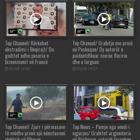
Top Channel/ Kërkohet
Top Channel/ Grabitje me armë
ekstradimi i Beqirajt/ Do
në Paskuqan/ Dy autorët e
goditet edhe pasuria e
paidentifikuar morën floririn
biznesmenit në Francë
dhe u larguan
05/08 19:30
05/08 19:27
Top Channel/ Zjarr i përmasave
Top News – Pamje nga vendi i
të mëdha pranë një nënstacioni
ngjarjes/ Grabitet argjendaria
elektrik në Elbasan
në Paskuqan, autorët largohen