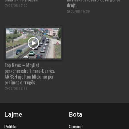
drejt…
05/08 17:20
05/08 16:39
Top News – Mbyllet
përkohësisht Tiranë-Durrës.
ARRSH njofton bllokime për
punimet e rrugës
05/08 16:38
Lajme
Bota
Politikë
Opinion