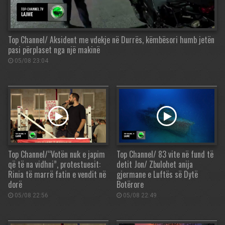
Top Channel/ Aksident me vdekje në Durrës, këmbësori humb jetën
pasi përplaset nga një makinë
05/08 23:04
Top Channel/“Votën nuk e japim
Top Channel/ 83 vite në fund të
që të na vidhni”, protestuesit:
detit Jon/ Zbulohet anija
Rinia të marrë fatin e vendit në
gjermane e Luftës së Dytë
dorë
Botërore
05/08 22:56
05/08 22:49