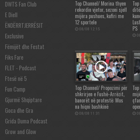
Top Channel/ Morina thyen
Top
DWTS Fan Club
rekordin vjetor, sezoni sjell
dit
E Diell
mijëra pushues, kufiri me
kun
12 sportele
Lus
ËNDËRRTJERRËSIT
PS
08/08 12:15
Exclusive
08
Fëmijët dhe Festat
Fiks Fare
FLET - Podcast
Ftesë në 5
Top Channel/ Propozimi për
Top 
Fun Camp
shkrirjen e Fushë-Arrëzit,
mij
Gjurmë Shqiptare
banorët në protestë: Mos
çfa
na hiqni bashkinë
ope
Goca dhe Gra
08/08 11:31
08
Grida Duma Podcast
Grow and Glow