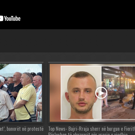
t’, banorët në protestë
Top News- Bajri-Rraja sherr në burgun e Fierit
Përleshen të akuzuarit për vrasje e vjedhje