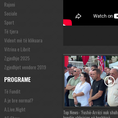
Rajoni
Sociale
Sport
Të tjera
Videot më të klikuara
Vitrina e Librit
Zgjedhje 2025
Zgjedhjet vendore 2019
PROGRAME
Të Fundit
A je bre normal?
A.Live.Night
Top News- ‘Fushë-Arrëzi nuk shuhe
kundër shkrirjes së bashkisë