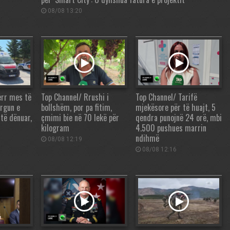
08/08 13:20
err mes të
Top Channel/ Rrushi i
Top Channel/ Tarifë
rgun e
bollshëm, por pa fitim,
mjekësore për të huajt, 5
 të dënuar,
çmimi bie në 70 lekë për
qendra punojnë 24 orë, mbi
t
kilogram
4.500 pushues marrin
ndihmë
08/08 12:19
08/08 12:16