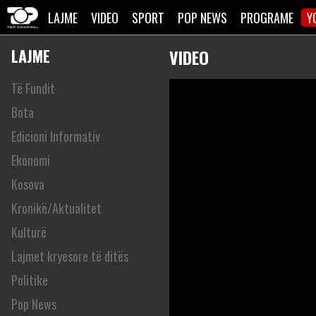
LAJME
VIDEO
SPORT
POP NEWS
PROGRAME
Y
LAJME
VIDEO
Të Fundit
Bota
Edicioni Informativ
Ekonomi
Kosova
Kronikë/Aktualitet
Kulturë
Lajmet kryesore të ditës
Politike
Pop News