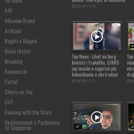
AG Show
08/08 14:10
AJO
Albanian Brand
ArtKand
Bagëti e Bujqësi
Black Histori
Top News- Lihet në burg
Top
Breaking
kimisti i Frakullës, GJKKO
ske
jep masën e sigurisë për
ver
Business In
kolumbianin e ekstraduar
dre
Cartel
08/08 12:35
08
Cherry on Top
CUT
Dancing with the Stars
Destinacionet e Pazbuluara
të Shqipërisë