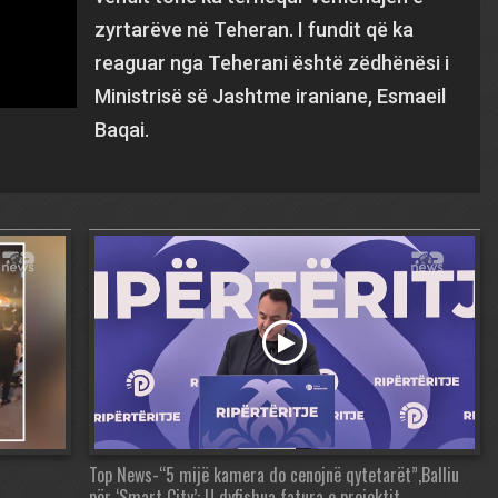
zyrtarëve në Teheran. I fundit që ka
reaguar nga Teherani është zëdhënësi i
Ministrisë së Jashtme iraniane, Esmaeil
Baqai.
!
Top News-“5 mijë kamera do cenojnë qytetarët”,Balliu
për ‘Smart City’: U dyfishua fatura e projektit