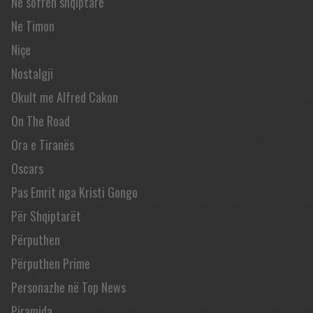
Në sofrën shqiptare
Ne Timon
Niçe
Nostalgji
Okult me Alfred Cakon
On The Road
Ora e Tiranës
Oscars
Pas Emrit nga Kristi Gongo
Për Shqiptarët
Përputhen
Përputhen Prime
Personazhe në Top News
Piramida