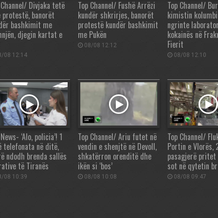
 Channel/ Divjaka tetë
Top Channel/ Fushë Arrëzi
Top Channel/ Bur
ë protestë, banorët
kundër shkrirjes, banorët
kimistin kolumbi
dër bashkimit me
protestë kundër bashkimit
ngrinte laborator
hnjën, djegin kartat e
me Pukën
kokainës në Fraku
Fierit
08/08 12:12
/08 12:14
08/08 12:10
News- ‘Alo, policia’! 1
Top Channel/ Ariu futet në
Top Channel/ Flu
ë telefonata në ditë,
vendin e shenjtë në Devoll,
Portin e Vlorës, 
rë ndodh brenda sallës
shkatërron orenditë dhe
pasagjerë pritet
rative të Tiranës
ikën si ‘bos’
sot në qytetin b
/08 10:39
08/08 10:08
08/08 09:47