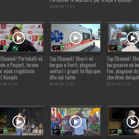
08/08 13:39
 Channel/ Portokalli në
Top Channel/ Sherri në
Top Channel/ Sh
nën e Peqinit, turneu
burgun e Fierit, plagoset
burgosurve në bu
or vijon rrugëtimin
anëtari i grupit të Bajrajve
Fier, plagosen dy
jt Kavajës
dhe një tjetër
zbardhen detaje
/08 12:32
08/08 12:27
08/08 12:21