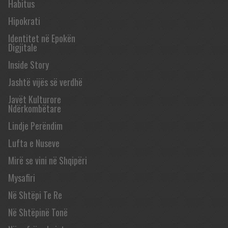
Habitus
Hipokrati
Identitet në Epokën
Digjitale
Inside Story
Jashtë vijës së verdhë
Javët Kulturore
Ndërkombëtare
Lindje Perëndim
Lufta e Nuseve
Mirë se vini në Shqipëri
Mysafiri
Në Shtëpi Te Re
Në Shtëpinë Tonë