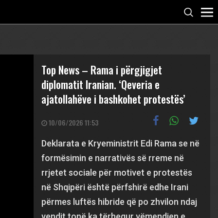
Top News – Rama i përgjigjet
diplomatit Iranian. ‘Qeveria e
ajatollahëve i bashkohet protestës’
10/06/2026 11:53
Deklarata e Kryeministrit Edi Rama se në
formësimin e narrativës së rreme në
rrjetet sociale për motivet e protestës
në Shqipëri është përfshirë edhe Irani
përmes luftës hibride që po zhvilon ndaj
vendit tonë ka tërhequr vëmendjen e