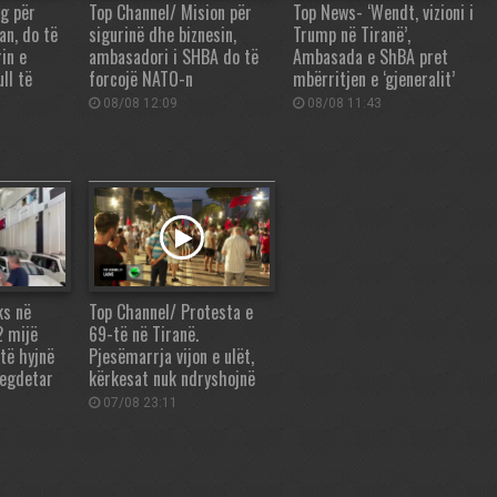
g për
Top Channel/ Mision për
Top News- ‘Wendt, vizioni i
an, do të
sigurinë dhe biznesin,
Trump në Tiranë’,
in e
ambasadori i SHBA do të
Ambasada e ShBA pret
ll të
forcojë NATO-n
mbërritjen e ‘gjeneralit’
08/08 12:09
08/08 11:43
ks në
Top Channel/ Protesta e
2 mijë
69-të në Tiranë.
 të hyjnë
Pjesëmarrja vijon e ulët,
regdetar
kërkesat nuk ndryshojnë
07/08 23:11