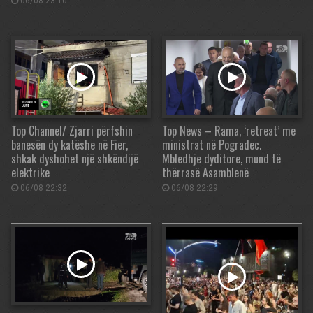
06/08 23:10
Top Channel/ Zjarri përfshin
Top News – Rama, ‘retreat’ me
banesën dy katëshe në Fier,
ministrat në Pogradec.
shkak dyshohet një shkëndijë
Mbledhje dyditore, mund të
elektrike
thërrasë Asamblenë
06/08 22:32
06/08 22:29