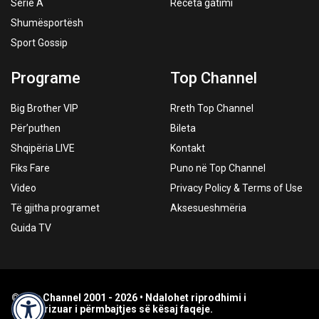
Serie A
Receta gatimi
Shumësportësh
Sport Gossip
Programe
Top Channel
Big Brother VIP
Rreth Top Channel
Për’puthen
Bileta
Shqipëria LIVE
Kontakt
Fiks Fare
Puno në Top Channel
Video
Privacy Policy & Terms of Use
Të gjitha programet
Aksesueshmëria
Guida TV
© Top Channel 2001 - 2026 • Ndalohet riprodhimi i
paautorizuar i përmbajtjes së kësaj faqeje.