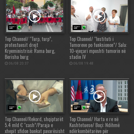
Top Channel/ “Turp, turp”,
Top Channel/ “Instituti i
protestuesit drejt
Tumoreve po funksionon”/ Sala:
Kryeministrisë: Rama burg,
10-vjeçari mposhti tumorin në
Berisha burg
stadin IV
06/08 20:37
06/08 19:48
Top Channel/Rekord, shqiptarët
Top Channel/ Harta e re në
5.4 mld € “cash”/Paraja e
Kushtetuese/ Boçi: Ndihmë
xhepit sfidon bankat pavarësisht
ndërkombëtarëve për