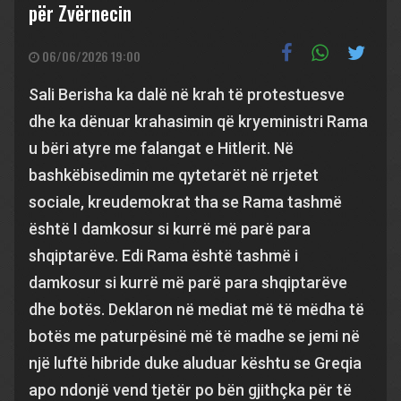
për Zvërnecin
06/06/2026 19:00
Sali Berisha ka dalë në krah të protestuesve
dhe ka dënuar krahasimin që kryeministri Rama
u bëri atyre me falangat e Hitlerit. Në
bashkëbisedimin me qytetarët në rrjetet
sociale, kreudemokrat tha se Rama tashmë
është I damkosur si kurrë më parë para
shqiptarëve. Edi Rama është tashmë i
damkosur si kurrë më parë para shqiptarëve
dhe botës. Deklaron në mediat më të mëdha të
botës me paturpësinë më të madhe se jemi në
një luftë hibride duke aluduar kështu se Greqia
apo ndonjë vend tjetër po bën gjithçka për të