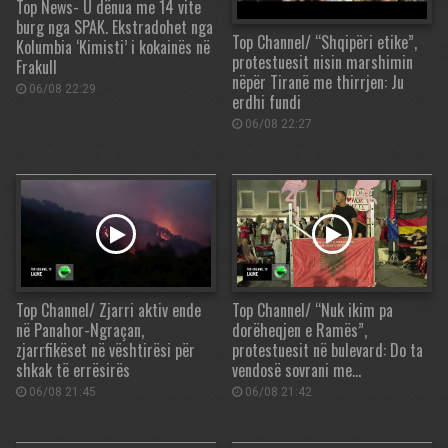
Top News- U dënua me 14 vite
burg nga SPAK. Ekstradohet nga
Top Channel/ “Shqipëri etike”,
Kolumbia ‘Kimisti’ i kokainës në
protestuesit nisin marshimin
Frakull
nëpër Tiranë me thirrjen: Ju
06/08 22:29
erdhi fundi
06/08 22:27
Top Channel/ Zjarri aktiv ende
Top Channel/ “Nuk ikim pa
në Panahor-Ngraçan,
dorëheqjen e Ramës”,
zjarrfikëset në vështirësi për
protestuesit në bulevard: Do ta
shkak të errësirës
vendosë sovrani me…
06/08 21:45
06/08 21:42