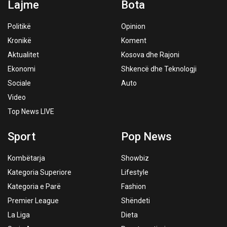
Lajme
Bota
Politikë
Opinion
Kronikë
Koment
Aktualitet
Kosova dhe Rajoni
Ekonomi
Shkencë dhe Teknologji
Sociale
Auto
Video
Top News LIVE
Sport
Pop News
Kombëtarja
Showbiz
Kategoria Superiore
Lifestyle
Kategoria e Parë
Fashion
Premier League
Shëndeti
La Liga
Dieta