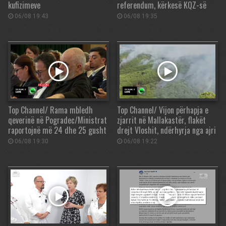
kufizimeve
referendum, kërkesë KQZ-së
06/08 19:43
06/08 19:35
Top Channel/ Rama mbledh
Top Channel/ Vijon përhapja e
qeverinë në Pogradec/Ministrat
zjarrit në Mallakastër, flakët
raportojnë më 24 dhe 25 gusht
drejt Vloshit, ndërhyrja nga ajri
06/08 19:30
06/08 19:22