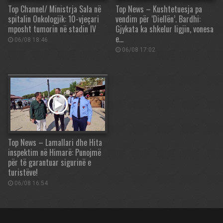
Top Channel/ Ministrja Sala në
Top News – Kushtetuesja pa
spitalin Onkologjik: 10-vjeçari
vendim për ‘Diellën’. Bardhi:
mposht tumorin në stadin IV
Gjykata ka shkelur ligjin, vonesa
e…
06/08 18:46
06/08 17:02
Top News – Lamallari dhe Hita
inspektim në Himarë: Punojmë
për të garantuar sigurinë e
turistëve!
06/08 16:54