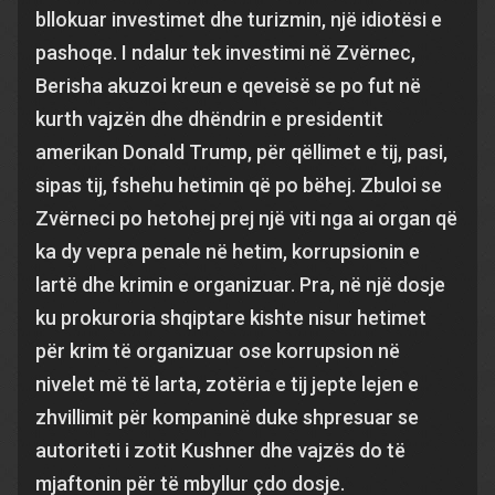
bllokuar investimet dhe turizmin, një idiotësi e
pashoqe. I ndalur tek investimi në Zvërnec,
Berisha akuzoi kreun e qeveisë se po fut në
kurth vajzën dhe dhëndrin e presidentit
amerikan Donald Trump, për qëllimet e tij, pasi,
sipas tij, fshehu hetimin që po bëhej. Zbuloi se
Zvërneci po hetohej prej një viti nga ai organ që
ka dy vepra penale në hetim, korrupsionin e
lartë dhe krimin e organizuar. Pra, në një dosje
ku prokuroria shqiptare kishte nisur hetimet
për krim të organizuar ose korrupsion në
nivelet më të larta, zotëria e tij jepte lejen e
zhvillimit për kompaninë duke shpresuar se
autoriteti i zotit Kushner dhe vajzës do të
mjaftonin për të mbyllur çdo dosje.