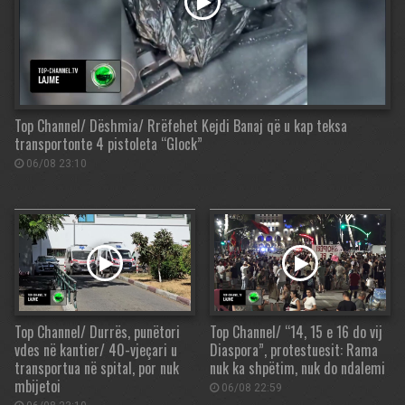
Top Channel/ Dëshmia/ Rrëfehet Kejdi Banaj që u kap teksa
transportonte 4 pistoleta “Glock”
06/08 23:10
Top Channel/ Durrës, punëtori
Top Channel/ “14, 15 e 16 do vij
vdes në kantier/ 40-vjeçari u
Diaspora”, protestuesit: Rama
transportua në spital, por nuk
nuk ka shpëtim, nuk do ndalemi
mbijetoi
06/08 22:59