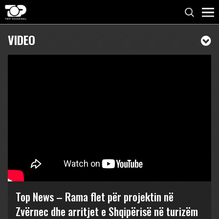
VIDEO
Top News – Rama flet për projektin në
Zvërnec dhe arritjet e Shqipërisë në turizëm