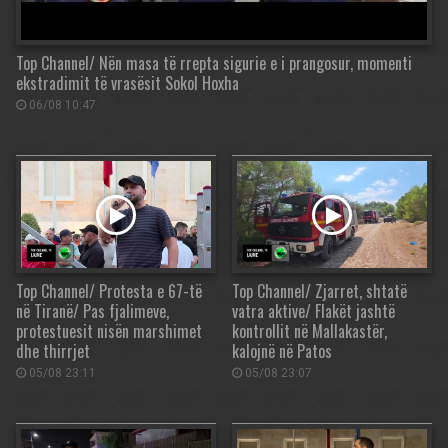
Top Channel/ Nën masa të rrepta sigurie e i prangosur, momenti
ekstradimit të vrasësit Sokol Hoxha
06/08 10:47
Top Channel/ Protesta e 67-të
Top Channel/ Zjarret, shtatë
në Tiranë/ Pas fjalimeve,
vatra aktive/ Flakët jashtë
protestuesit nisën marshimet
kontrollit në Mallakastër,
dhe thirrjet
kalojnë në Patos
05/08 23:11
05/08 23:07