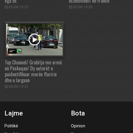
nga BE
biznesmenit në Francë
05/08 19:37
05/08 19:30
Top Channel/ Grabitje me armë
në Paskuqan/ Dy autorët e
paidentifikuar morën floririn
dhe u larguan
05/08 19:27
Lajme
Bota
Politikë
Opinion