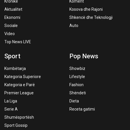
Kronikë
Koment
Aktualitet
Kosova dhe Rajoni
Ekonomi
Shkencë dhe Teknologji
Sociale
Auto
Video
Top News LIVE
Sport
Pop News
Kombëtarja
Showbiz
Kategoria Superiore
Lifestyle
Kategoria e Parë
Fashion
Premier League
Shëndeti
La Liga
Dieta
Serie A
Receta gatimi
Shumësportësh
Sport Gossip