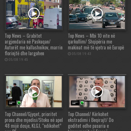
Top News – Grabitet
Top News – Mbi 10 vite në
argjendaria në Paskuqan/
qarkullim/ Shqipëria me
Autorët me kallashnikov, marrin
makinat më të vjetra në Europë
florinjtë dhe largohen
05/08 19:43
05/08 19:45
Top Channel/Gjyqet, prioritet
Top Channel/ Kërkohet
prona dhe mjedisi/Stoku në apel
ekstradimi i Beqirajt/ Do
48 mijë dosje, KLGJ, “ndikohet”
goditet edhe pasuria e