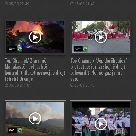
05/08 22:49
05/08 21:42
Top Channel/ Zjarri në
Top Channel/ “Jep dorëheqjen”,
Mallakastër del jashtë
protestuesit marshojnë drejt
kontrollit, flakët avancojnë drejt
bulevardit: Ne me gaz ju me
fshatit Drenije
vezë
05/08 21:18
05/08 20:45