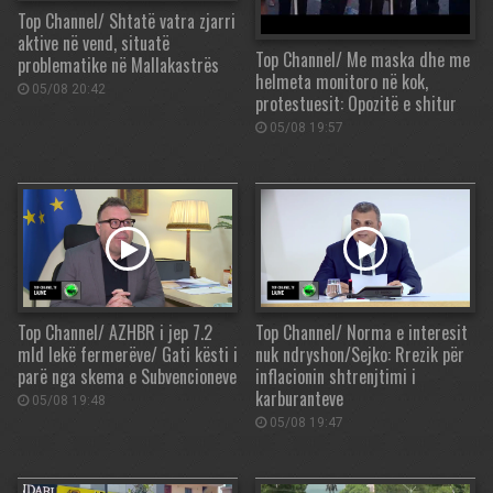
Top Channel/ Shtatë vatra zjarri
aktive në vend, situatë
Top Channel/ Me maska dhe me
problematike në Mallakastrës
helmeta monitoro në kok,
05/08 20:42
protestuesit: Opozitë e shitur
05/08 19:57
Top Channel/ AZHBR i jep 7.2
Top Channel/ Norma e interesit
mld lekë fermerëve/ Gati kësti i
nuk ndryshon/Sejko: Rrezik për
parë nga skema e Subvencioneve
inflacionin shtrenjtimi i
karburanteve
05/08 19:48
05/08 19:47