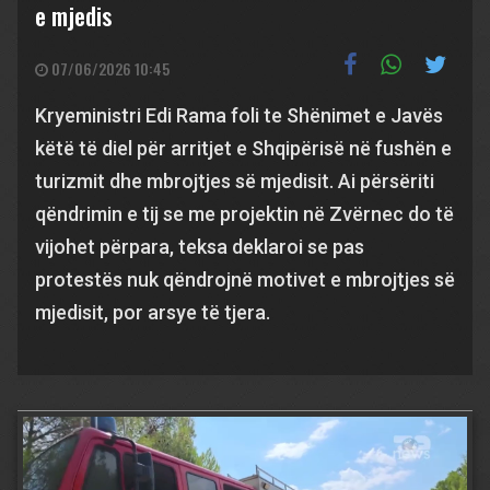
e mjedis
07/06/2026 10:45
Kryeministri Edi Rama foli te Shënimet e Javës
këtë të diel për arritjet e Shqipërisë në fushën e
turizmit dhe mbrojtjes së mjedisit. Ai përsëriti
qëndrimin e tij se me projektin në Zvërnec do të
vijohet përpara, teksa deklaroi se pas
protestës nuk qëndrojnë motivet e mbrojtjes së
mjedisit, por arsye të tjera.