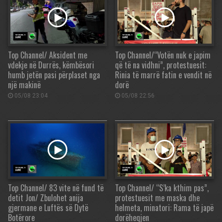
Top Channel/ Aksident me
Top Channel/“Votën nuk e japim
vdekje në Durrës, këmbësori
që të na vidhni”, protestuesit:
humb jetën pasi përplaset nga
Rinia të marrë fatin e vendit në
një makinë
dorë
05/08 23:04
05/08 22:56
Top Channel/ 83 vite në fund të
Top Channel/ “S’ka kthim pas”,
detit Jon/ Zbulohet anija
protestuesit me maska dhe
gjermane e Luftës së Dytë
helmeta, minatori: Rama të japë
Botërore
dorëheqjen