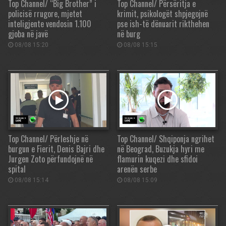
Top Channel/ “Big Brother” i
Top Channel/ Përsëritja e
policisë rrugore, mjetet
krimit, psikologët shpjegojnë
inteligjente vendosin 1.100
pse ish-të dënuarit rikthehen
gjoba në javë
në burg
08/08 15:20
08/08 15:15
Top Channel/ Përleshje në
Top Channel/ Shqiponja ngrihet
burgun e Fierit, Denis Bajri dhe
në Beograd, Buzukja hyri me
Jurgen Zoto përfundojnë në
flamurin kuqezi dhe sfidoi
spital
arenën serbe
08/08 15:14
08/08 15:09