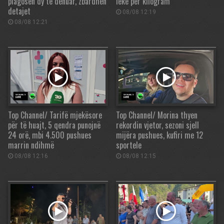
plagosen dy të dënuar, zbardhen
lekë për kilogram
detajet
08/08 12:19
08/08 12:21
Top Channel/ Tarifë mjekësore
Top Channel/ Morina thyen
për të huajt, 5 qendra punojnë
rekordin vjetor, sezoni sjell
24 orë, mbi 4.500 pushues
mijëra pushues, kufiri me 12
marrin ndihmë
sportele
08/08 12:16
08/08 12:15