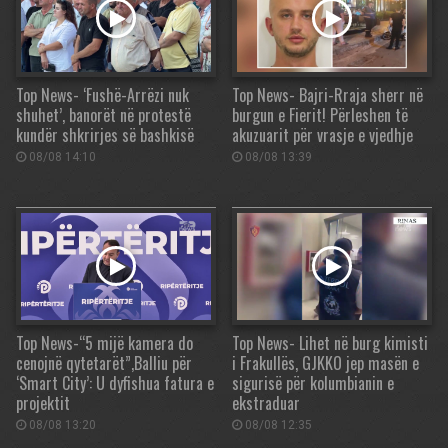
Top News- ‘Fushë-Arrëzi nuk
Top News- Bajri-Rraja sherr në
shuhet’, banorët në protestë
burgun e Fierit! Përleshen të
kundër shkrirjes së bashkisë
akuzuarit për vrasje e vjedhje
08/08 14:10
08/08 13:39
Top News-“5 mijë kamera do
Top News- Lihet në burg kimisti
cenojnë qytetarët”,Balliu për
i Frakullës, GJKKO jep masën e
‘Smart City’: U dyfishua fatura e
sigurisë për kolumbianin e
projektit
ekstraduar
08/08 13:20
08/08 12:35