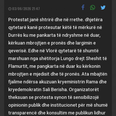
03/06/2026 21:47
Protestat janë shtrirë dhe në rrethe. dhjetëra
qytetarë kanë protesutar këtë të mërkurë në
Durrës ku me pankarta të ndryshme në duar,
kërkuan mbrojtjen e pronës dhe largimin e
qeverisë. Edhe në Vlorë qytetarë të shumtë
marshuan nga shëtitorja Lungo drejt Sheshit të
Flamurtit, me pangkarta në duar ku kërkonin
mbrojtjen e mjedisit dhe të pronës. Ata mbajtën
fjalime ndërsa akuzuan kryeministrin Rama dhe
kryedemokratin Sali Berisha. Organizatorët
theksuan se protesta synon të sensibilizojë
opinionin publik dhe institucionet për më shumë
transparencë dhe konsultim me publikun lidhur