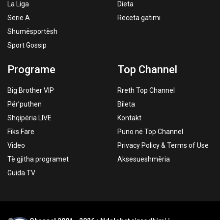
La Liga
Dieta
Serie A
Receta gatimi
Shumësportësh
Sport Gossip
Programe
Top Channel
Big Brother VIP
Rreth Top Channel
Për’puthen
Bileta
Shqipëria LIVE
Kontakt
Fiks Fare
Puno në Top Channel
Video
Privacy Policy & Terms of Use
Të gjitha programet
Aksesueshmëria
Guida TV