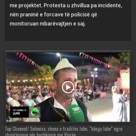
me projektet. Protesta u zhvillua pa incidente,
nën praninë e forcave të policisë që
monitoruan mbarëvajtjen e saj.
Top Channel/ Selenica, skena e traditës labe, “kënga labe” ngre
shqetësimin për bashkimin me Vlorën