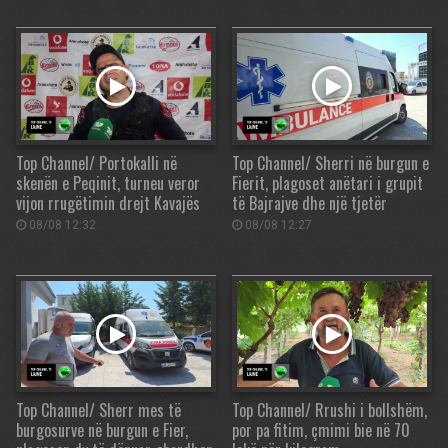
Top Channel/ Portokalli në
Top Channel/ Sherri në burgun e
skenën e Peqinit, turneu veror
Fierit, plagoset anëtari i grupit
vijon rrugëtimin drejt Kavajës
të Bajrajve dhe një tjetër
08/08 12:32
08/08 12:27
Top Channel/ Sherr mes të
Top Channel/ Rrushi i bollshëm,
burgosurve në burgun e Fier,
por pa fitim, çmimi bie në 70