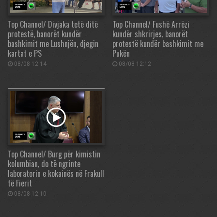
Top Channel/ Divjaka tetë ditë
Top Channel/ Fushë Arrëzi
protestë, banorët kundër
kundër shkrirjes, banorët
bashkimit me Lushnjën, djegin
protestë kundër bashkimit me
kartat e PS
Pukën
08/08 12:14
08/08 12:12
Top Channel/ Burg për kimistin
kolumbian, do të ngrinte
laboratorin e kokainës në Frakull
të Fierit
08/08 12:10