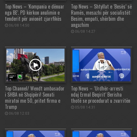
Top News – ‘Kompania e dënuar
Top News – Shtyllat e ‘Besës’ së
nga BE’. PD kërkon anulimin e
Ramës, mesazhi për socialistët:
tenderit për avionët zjarrfikës
Besim, empati, shërbim dhe
angazhim
06/08 14:50
06/08 14:27
Top Channel/ Wendt ambasador
Top News – ‘Urdhër-arresti
i SHBA në Shqipëri! Senati
ndaj Ermal Beqirit’ Berisha
miratoi me 50, pritet firma e
thotë se procedurat u zvarritën
Trump
05/08 14:31
06/08 12:03