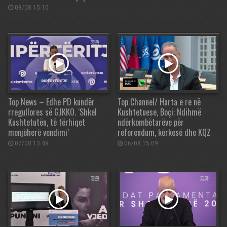
08/08 15:10
Top News – Edhe PD kundër
Top Channel/ Harta e re në
rregullores së GJKKO. ‘Shkel
Kushtetuese, Boçi: Ndihmë
Kushtetutën, të tërhiqet
ndërkombëtarëve për
menjëherë vendimi’
referendum, kërkesë dhe KQZ
07/08 13:49
06/08 15:09