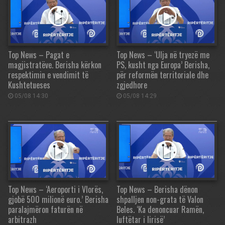
Top News – Pagat e
Top News – ‘Ulja në tryezë me
magjistratëve. Berisha kërkon
PS, kusht nga Europa’ Berisha,
respektimin e vendimit të
për reformën territoriale dhe
Kushtetueses
zgjedhore
05/08 14:30
05/08 14:29
Top News – ‘Aeroporti i Vlorës,
Top News – Berisha dënon
gjobë 500 milionë euro.’ Berisha
shpalljen non-grata të Valon
paralajmëron faturën në
Beles. ‘Ka denoncuar Ramën,
arbitrazh
luftëtar i lirisë’