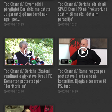
Top Channel/ Kryemadhi i
Top Channel/ Berisha sërish në
përgjigjet Berishës me batuta:
SPAK! Kreu i PD në Prokurori, në
Ju garantoj që me barrë nuk
zbatim të masës “detyrim
ngel, por…
paraqitje”
03/08 13:25
03/08 12:51
Top Channel/ Berisha: Zbatoni
Top Channel/ Rama reagon pas
vendimet e gjykatave. Kreu i PD
protestave: Harta e re në
Komenton protestat për
konsultim. Djegia e teserave të
“Territorialen”
PS, turp
03/08 12:10
02/08 19:29