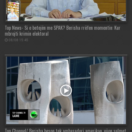
Top News- Si e betejën me SPAK? Berisha rrëfen momentin: Kur
mbrojti krimin elektoral
08/08 15:45
Top Channel/ Berisha beson tek ambasadori amerikan, vijon sulmet