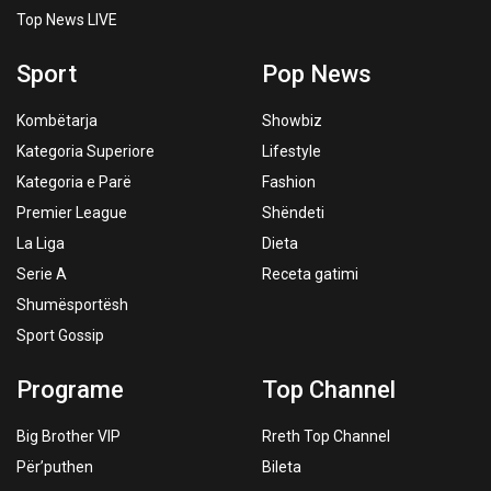
Top News LIVE
Sport
Pop News
Kombëtarja
Showbiz
Kategoria Superiore
Lifestyle
Kategoria e Parë
Fashion
Premier League
Shëndeti
La Liga
Dieta
Serie A
Receta gatimi
Shumësportësh
Sport Gossip
Programe
Top Channel
Big Brother VIP
Rreth Top Channel
Për’puthen
Bileta