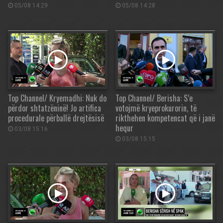
05/08 14:29
05/08 14:28
Top Channel/ Kryemadhi: Nuk do
Top Channel/ Berisha: S’e
përdor shtatzëninë! Jo artifica
votojmë kryeprokurorin, të
procedurale përballë drejtësisë
rikthehen kompetencat që i janë
hequr
03/08 15:16
03/08 15:15