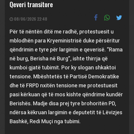
Qeveri transitore
08/06/2026 22:48
Për të nëntën ditë me radhë, protestuesit u
mblodhën para Kryeministrisë duke përsëritur
qëndrimin e tyre për largimin e qeverisë. “Rama
në burg, Berisha në Burg”, ishte thirrja që
kumboi gjatë tubimit. Por ky slogan shkaktoi
tensione. Mbështetës të Partisë Demokratike
dhe të FRPD nxitën tensione me protestuesit
pasi kërkuan që të mos kishte qëndrime kundër
Berishës. Madje disa prej tyre brohoritën PD,
ndërsa këkruan largimin e deputetit të Lëvizjes
Bashkë, Redi Muçi nga tubimi.