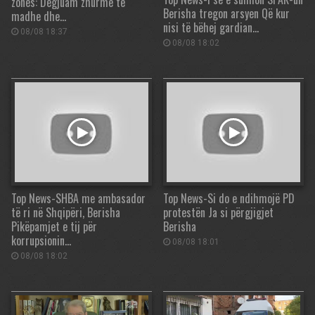
zonës: Dëgjuam zhurmë të
Berisha tregon arsyen Që kur
madhe dhe…
nisi të bëhej gardian…
08/08 18:37
08/08 18:02
Top News-SHBA me ambasador
Top News-Si do e ndihmojë PD
të ri në Shqipëri, Berisha
protestën Ja si përgjigjet
Pikëpamjet e tij për
Berisha
korrupsionin…
08/08 18:01
08/08 18:02