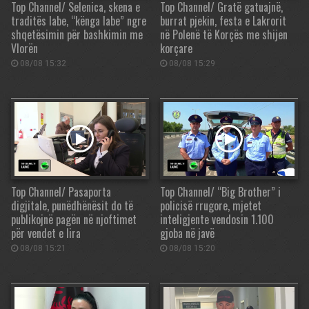
Top Channel/ Selenica, skena e
Top Channel/ Gratë gatuajnë,
traditës labe, “kënga labe” ngre
burrat pjekin, festa e Lakrorit
shqetësimin për bashkimin me
në Polenë të Korçës me shijen
Vlorën
korçare
08/08 15:32
08/08 15:29
Top Channel/ Pasaporta
Top Channel/ “Big Brother” i
digjitale, punëdhënësit do të
policisë rrugore, mjetet
publikojnë pagën në njoftimet
inteligjente vendosin 1.100
për vendet e lira
gjoba në javë
08/08 15:21
08/08 15:20