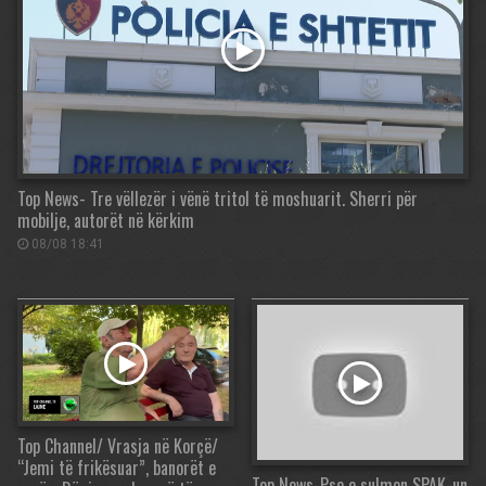
Top News- Tre vëllezër i vënë tritol të moshuarit. Sherri për
mobilje, autorët në kërkim
08/08 18:41
Top Channel/ Vrasja në Korçë/
“Jemi të frikësuar”, banorët e
Top News-Pse e sulmon SPAK-un