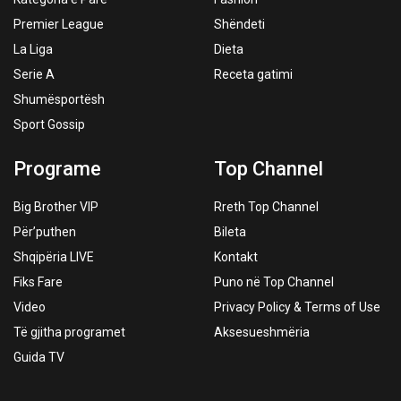
Premier League
Shëndeti
La Liga
Dieta
Serie A
Receta gatimi
Shumësportësh
Sport Gossip
Programe
Top Channel
Big Brother VIP
Rreth Top Channel
Për’puthen
Bileta
Shqipëria LIVE
Kontakt
Fiks Fare
Puno në Top Channel
Video
Privacy Policy & Terms of Use
Të gjitha programet
Aksesueshmëria
Guida TV