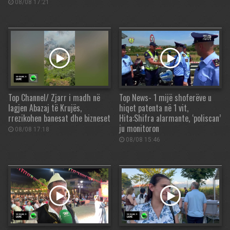
08/08 17:21
Top Channel/ Zjarr i madh në
Top News- 1 mijë shoferëve u
lagjen Abazaj të Krujës,
hiqet patenta në 1 vit,
rrezikohen banesat dhe bizneset
Hita:Shifra alarmante, ‘poliscan’
ju monitoron
08/08 17:18
08/08 15:46