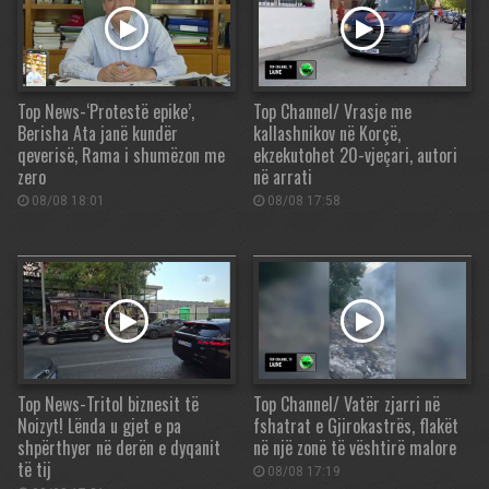
Top News-‘Protestë epike’,
Top Channel/ Vrasje me
Berisha Ata janë kundër
kallashnikov në Korçë,
qeverisë, Rama i shumëzon me
ekzekutohet 20-vjeçari, autori
zero
në arrati
08/08 18:01
08/08 17:58
Top News-Tritol biznesit të
Top Channel/ Vatër zjarri në
Noizyt! Lënda u gjet e pa
fshatrat e Gjirokastrës, flakët
shpërthyer në derën e dyqanit
në një zonë të vështirë malore
të tij
08/08 17:19