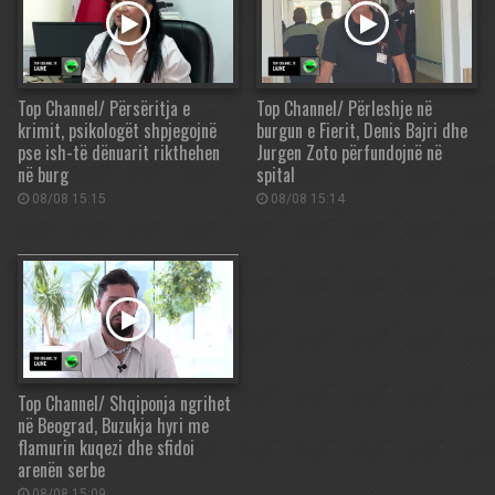
Top Channel/ Përsëritja e
Top Channel/ Përleshje në
krimit, psikologët shpjegojnë
burgun e Fierit, Denis Bajri dhe
pse ish-të dënuarit rikthehen
Jurgen Zoto përfundojnë në
në burg
spital
08/08 15:15
08/08 15:14
Top Channel/ Shqiponja ngrihet
në Beograd, Buzukja hyri me
flamurin kuqezi dhe sfidoi
arenën serbe
08/08 15:09