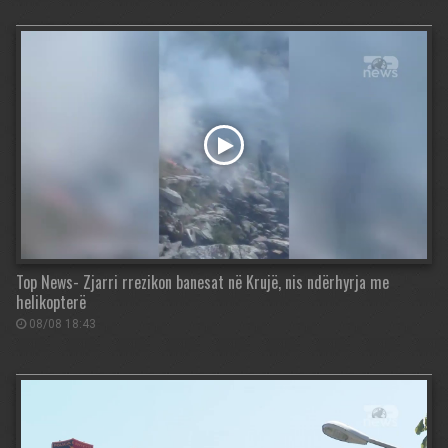
Top News- Zjarri rrezikon banesat në Krujë, nis ndërhyrja me
helikopterë
08/08 18:43