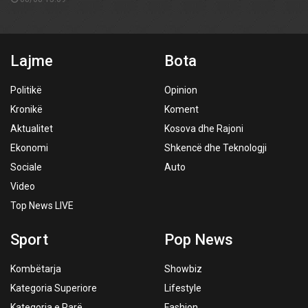
Lajme
Bota
Politikë
Opinion
Kronikë
Koment
Aktualitet
Kosova dhe Rajoni
Ekonomi
Shkencë dhe Teknologji
Sociale
Auto
Video
Top News LIVE
Sport
Pop News
Kombëtarja
Showbiz
Kategoria Superiore
Lifestyle
Kategoria e Parë
Fashion