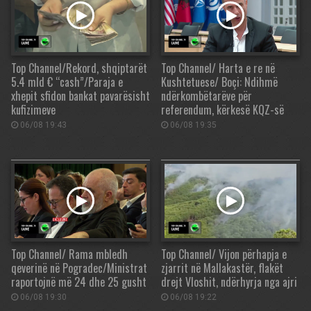
Top Channel/Rekord, shqiptarët
Top Channel/ Harta e re në
5.4 mld € “cash”/Paraja e
Kushtetuese/ Boçi: Ndihmë
xhepit sfidon bankat pavarësisht
ndërkombëtarëve për
kufizimeve
referendum, kërkesë KQZ-së
06/08 19:43
06/08 19:35
Top Channel/ Rama mbledh
Top Channel/ Vijon përhapja e
qeverinë në Pogradec/Ministrat
zjarrit në Mallakastër, flakët
raportojnë më 24 dhe 25 gusht
drejt Vloshit, ndërhyrja nga ajri
06/08 19:30
06/08 19:22