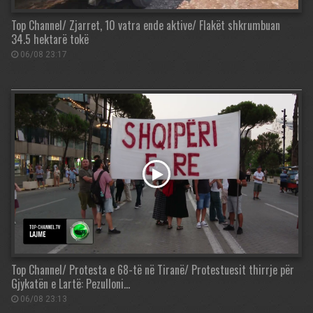
Top Channel/ Zjarret, 10 vatra ende aktive/ Flakët shkrumbuan
34.5 hektarë tokë
06/08 23:17
Top Channel/ Protesta e 68-të në Tiranë/ Protestuesit thirrje për
Gjykatën e Lartë: Pezulloni…
06/08 23:13