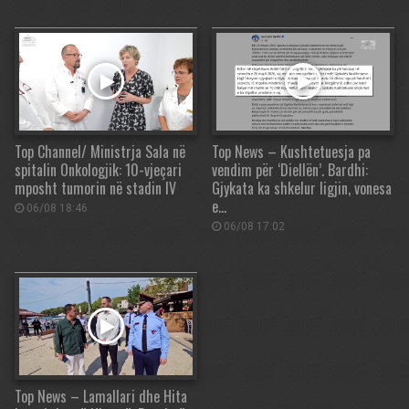
Top Channel/ Ministrja Sala në
Top News – Kushtetuesja pa
spitalin Onkologjik: 10-vjeçari
vendim për ‘Diellën’. Bardhi:
mposht tumorin në stadin IV
Gjykata ka shkelur ligjin, vonesa
e…
06/08 18:46
06/08 17:02
Top News – Lamallari dhe Hita