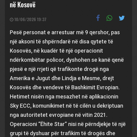
në Kosovë
10/06/2026 19:37
Pesë personat e arrestuar më 9 qershor, pas
një aksoni të shpërndarë në disa qytete të
Kosovës, në kuadër të një operacionit
ndërkombëtar policor, dyshohen se kanë qenë
pjesë e një rrjeti që trafikonte drogë nga
Amerika e Jugut dhe Lindja e Mesme, drejt
Kosovës dhe vendeve të Bashkimit Evropian.
Hetimet nisën nga mesazhet në aplikacionin
Sky ECC, komunikimet në të cilën u dekriptuan
nga autoritetet evropiane në vitin 2021.
Operacioni “Ëhite Star” nisi në përndjekje të një
grupi të dyshuar për trafikim të drogës dhe