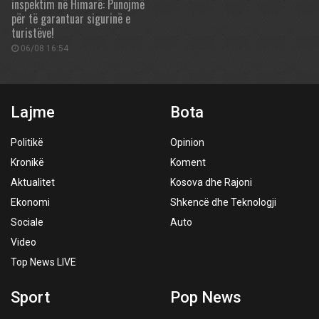
inspektim në Himarë: Punojmë
për të garantuar sigurinë e
turistëve!
06/08 16:54
Lajme
Bota
Politikë
Opinion
Kronikë
Koment
Aktualitet
Kosova dhe Rajoni
Ekonomi
Shkencë dhe Teknologji
Sociale
Auto
Video
Top News LIVE
Sport
Pop News