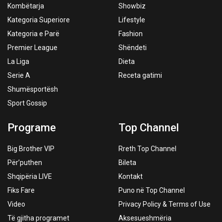
Kombëtarja
Showbiz
Kategoria Superiore
Lifestyle
Kategoria e Parë
Fashion
Premier League
Shëndeti
La Liga
Dieta
Serie A
Receta gatimi
Shumësportësh
Sport Gossip
Programe
Top Channel
Big Brother VIP
Rreth Top Channel
Për’puthen
Bileta
Shqipëria LIVE
Kontakt
Fiks Fare
Puno në Top Channel
Video
Privacy Policy & Terms of Use
Të gjitha programet
Aksesueshmëria