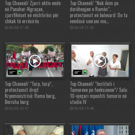
Top Channel/ Zjarri aktiv ende
Top Channel/ “Nuk ikim pa
në Panahor-Ngraçan,
dorëheqjen e Ramës”,
zjarrfikëset në vështirësi për
protestuesit në bulevard: Do ta
shkak të errësirës
vendosë sovrani me…
06/08 21:45
06/08 21:42
Top Channel/ “Turp, turp”,
Top Channel/ “Instituti i
protestuesit drejt
Tumoreve po funksionon”/ Sala:
Kryeministrisë: Rama burg,
10-vjeçari mposhti tumorin në
Berisha burg
stadin IV
06/08 20:37
06/08 19:48