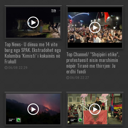
Top News- U dënua me 14 vite
burg nga SPAK. Ekstradohet nga
Top Channel/ “Shqipëri etike”,
Kolumbia ‘Kimisti’ i kokainës në
protestuesit nisin marshimin
Frakull
nëpër Tiranë me thirrjen: Ju
06/08 22:29
erdhi fundi
06/08 22:27