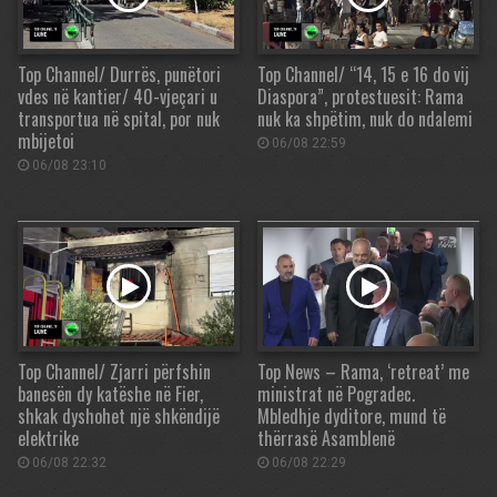
Top Channel/ Durrës, punëtori
Top Channel/ “14, 15 e 16 do vij
vdes në kantier/ 40-vjeçari u
Diaspora”, protestuesit: Rama
transportua në spital, por nuk
nuk ka shpëtim, nuk do ndalemi
mbijetoi
06/08 22:59
06/08 23:10
Top Channel/ Zjarri përfshin
Top News – Rama, ‘retreat’ me
banesën dy katëshe në Fier,
ministrat në Pogradec.
shkak dyshohet një shkëndijë
Mbledhje dyditore, mund të
elektrike
thërrasë Asamblenë
06/08 22:32
06/08 22:29