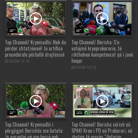
Top Channel/ Kryemadhi: Nuk do
Top Channel/ Berisha: S’e
përdor shtatzëninë! Jo artifica
votojmë kryeprokurorin, të
procedurale përballë drejtësisë
rikthehen kompetencat që i janë
hequr
03/08 15:16
03/08 15:15
Top Channel/ Kryemadhi i
Top Channel/ Berisha sërish në
përgjigjet Berishës me batuta:
SPAK! Kreu i PD në Prokurori, në
Ju garantoj që me barrë nuk
zbatim të masës “detyrim