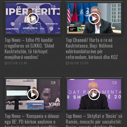
Top News – Edhe PD kundër
Top Channel/ Harta e re në
rregullores së GJKKO. ‘Shkel
Kushtetuese, Boçi: Ndihmë
Kushtetutën, të tërhiqet
ndërkombëtarëve për
menjëherë vendimi’
referendum, kërkesë dhe KQZ
07/08 13:49
06/08 15:09
Top News – ‘Kompania e dënuar
Top News – Shtyllat e ‘Besës’ së
nga BE’. PD kërkon anulimin e
Ramës, mesazhi për socialistët: