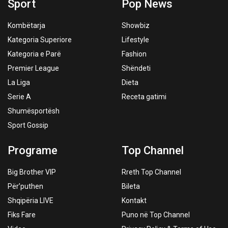
Sport
Pop News
Kombëtarja
Showbiz
Kategoria Superiore
Lifestyle
Kategoria e Parë
Fashion
Premier League
Shëndeti
La Liga
Dieta
Serie A
Receta gatimi
Shumësportësh
Sport Gossip
Programe
Top Channel
Big Brother VIP
Rreth Top Channel
Për’puthen
Bileta
Shqipëria LIVE
Kontakt
Fiks Fare
Puno në Top Channel