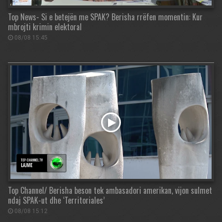
Top News- Si e betejën me SPAK? Berisha rrëfen momentin: Kur
mbrojti krimin elektoral
08/08 15:45
Top Channel/ Berisha beson tek ambasadori amerikan, vijon sulmet
ndaj SPAK-ut dhe ‘Territoriales’
08/08 15:12