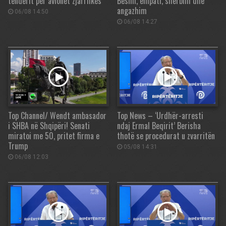
tenderit për avionët zjarrfikës
Besim, empati, shërbim dhe
angazhim
06/08 14:50
06/08 14:27
Top Channel/ Wendt ambasador
Top News – ‘Urdhër-arresti
i SHBA në Shqipëri! Senati
ndaj Ermal Beqirit’ Berisha
miratoi me 50, pritet firma e
thotë se procedurat u zvarritën
Trump
05/08 14:31
06/08 12:03