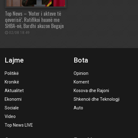
Top News – ‘Noter i akteve të
qeverisë’. Ratifikoi huanë me
SHBA-në, Bardhi akuzon Begajn
02/08 18:49
Lajme
Bota
Politikë
Opinion
Kronikë
Koment
Aktualitet
Kosova dhe Rajoni
Ekonomi
Shkencë dhe Teknologji
Sociale
Auto
Video
Top News LIVE