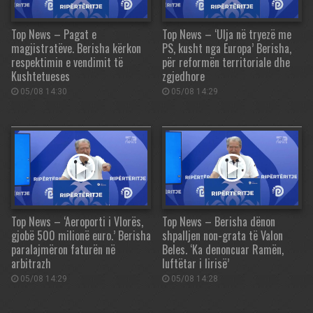
Top News – Pagat e
Top News – ‘Ulja në tryezë me
magjistratëve. Berisha kërkon
PS, kusht nga Europa’ Berisha,
respektimin e vendimit të
për reformën territoriale dhe
Kushtetueses
zgjedhore
05/08 14:30
05/08 14:29
Top News – ‘Aeroporti i Vlorës,
Top News – Berisha dënon
gjobë 500 milionë euro.’ Berisha
shpalljen non-grata të Valon
paralajmëron faturën në
Beles. ‘Ka denoncuar Ramën,
arbitrazh
luftëtar i lirisë’
05/08 14:29
05/08 14:28