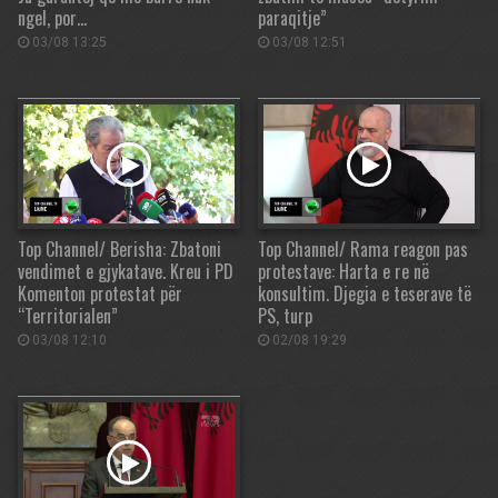
ngel, por…
paraqitje”
03/08 13:25
03/08 12:51
Top Channel/ Berisha: Zbatoni
Top Channel/ Rama reagon pas
vendimet e gjykatave. Kreu i PD
protestave: Harta e re në
Komenton protestat për
konsultim. Djegia e teserave të
“Territorialen”
PS, turp
03/08 12:10
02/08 19:29