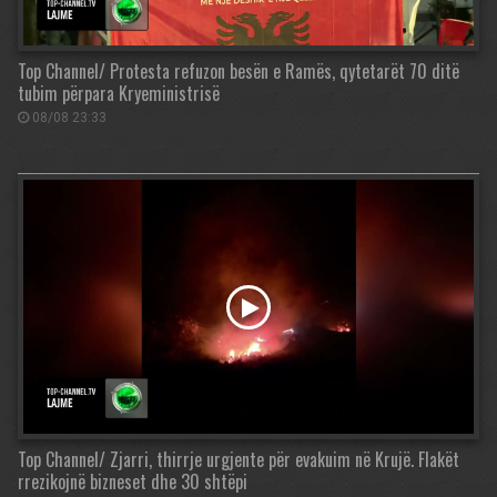
Top Channel/ Protesta refuzon besën e Ramës, qytetarët 70 ditë
tubim përpara Kryeministrisë
08/08 23:33
Top Channel/ Zjarri, thirrje urgjente për evakuim në Krujë. Flakët
rrezikojnë bizneset dhe 30 shtëpi