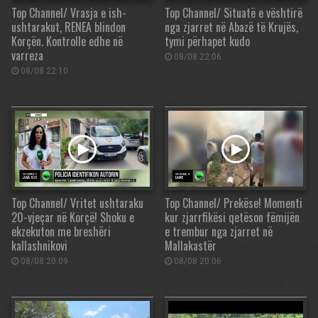
Top Channel/ Vrasja e ish-
Top Channel/ Situatë e vështirë
ushtarakut, RENEA blindon
nga zjarret në Abazë të Krujës,
Korçën. Kontrolle edhe në
tymi përhapet kudo
varreza
08/08 22:06
08/08 22:10
Top Channel/ Vritet ushtaraku
Top Channel/ Prekëse! Momenti
20-vjeçar në Korçë! Shoku e
kur zjarrfikësi qetëson fëmijën
ekzekuton me breshëri
e trembur nga zjarret në
kallashnikovi
Mallakastër
08/08 20:09
08/08 20:06