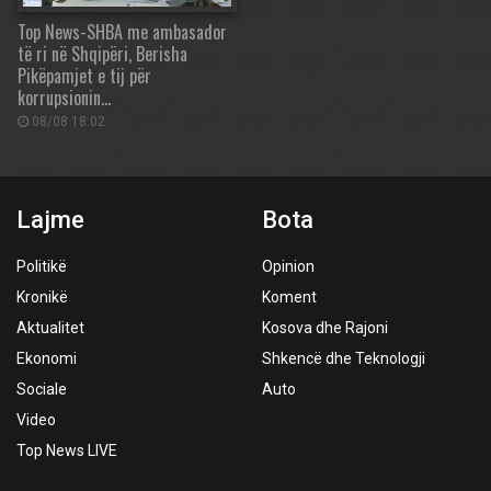
Top News-SHBA me ambasador
të ri në Shqipëri, Berisha
Pikëpamjet e tij për
korrupsionin…
08/08 18:02
Lajme
Bota
Politikë
Opinion
Kronikë
Koment
Aktualitet
Kosova dhe Rajoni
Ekonomi
Shkencë dhe Teknologji
Sociale
Auto
Video
Top News LIVE