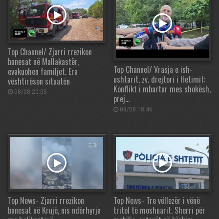
Top Channel/ Zjarri rrezikon
banesat në Mallakastër,
Top Channel/ Vrasja e ish-
evakuohen familjet. Era
ushtarit, zv. drejtori i Hetimit:
vështirëson situatën
Konflikt i mbartur mes shokësh,
08/08 20:05
prej…
08/08 18:46
Top News- Zjarri rrezikon
Top News- Tre vëllezër i vënë
banesat në Krujë, nis ndërhyrja
tritol të moshuarit. Sherri për