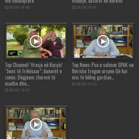
me helikopterë
mobilje, autorët në kërkim
08/08 18:43
08/08 18:41
Top Channel/ Vrasja në Korçë/
Top News-Pse e sulmon SPAK-un
“Jemi të frikësuar”, banorët e
Berisha tregon arsyen Që kur
zonës: Dëgjuam zhurmë të
nisi të bëhej gardian…
madhe dhe…
08/08 18:02
08/08 18:37