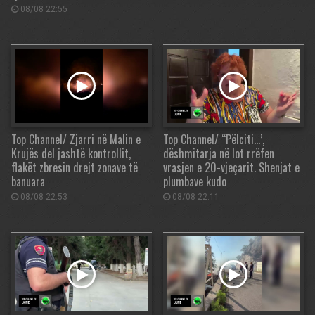
08/08 22:55
Top Channel/ Zjarri në Malin e
Top Channel/ “Pëlciti…’,
Krujës del jashtë kontrollit,
dëshmitarja në lot rrëfen
flakët zbresin drejt zonave të
vrasjen e 20-vjeçarit. Shenjat e
banuara
plumbave kudo
08/08 22:53
08/08 22:11