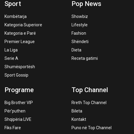
Sport
Pop News
Kombëtarja
Showbiz
Kategoria Superiore
Lifestyle
Kategoria e Parë
Fashion
Premier League
Shëndeti
La Liga
Dieta
Serie A
Receta gatimi
Shumësportësh
Sport Gossip
Programe
Top Channel
Big Brother VIP
Rreth Top Channel
Për’puthen
Bileta
Shqipëria LIVE
Kontakt
Fiks Fare
Puno në Top Channel