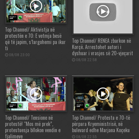
Top Channel/ Aktivistja në
protestën e 70: E vetmja besë
Top Channel/ RENEA zbarkon në
që të japim, s’largohemi pa ikur
Korçë. Arrestohet autori i
ti
dyshuar i vrasjes së 20-vjeçarit
08/08 23:00
08/08 22:58
Top Channel/ Tensione në
Top Channel/ Protesta e 70-të
protestë! “Mos më prek”,
përpara Kryeministrisë, në
protestuesja bllokon vendin e
bulevard edhe Marjana Koçeku
fjalimeve
08/08 22:55