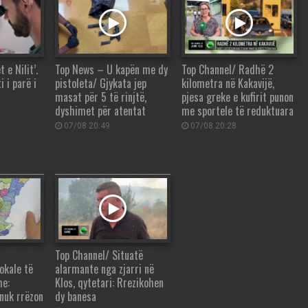
 e Nilit’.
Top News – U kapën me dy
Top Channel/ Radhë 2
 i parë i
pistoleta/ Gjykata jep
kilometra në Kakavijë,
masat për 5 të rinjtë,
pjesa greke e kufirit punon
dyshimet për atentat
me sportele të reduktuara
07/08 20:49
07/08 20:28
Top Channel/ Situatë
okale të
alarmante nga zjarri në
me:
Klos, qytetari: Rrezikohen
 nuk rrëzon
dy banesa