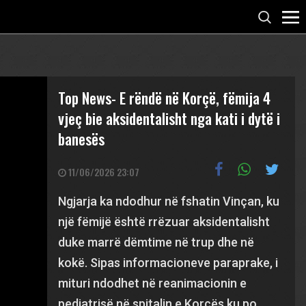
Top News- E rëndë në Korçë, fëmija 4
vjeç bie aksidentalisht nga kati i dytë i
banesës
11/06/2026 23:07
Ngjarja ka ndodhur në fshatin Vinçan, ku
një fëmijë është rrëzuar aksidentalisht
duke marrë dëmtime në trup dhe në
kokë. Sipas informacioneve paraprake, i
mituri ndodhet në reanimacionin e
pediatrisë në spitalin e Korçës ku po