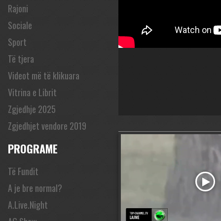
Rajoni
Sociale
Sport
Të tjera
Videot më të klikuara
Vitrina e Librit
Zgjedhje 2025
Zgjedhjet vendore 2019
PROGRAME
Të Fundit
A je bre normal?
A.Live.Night