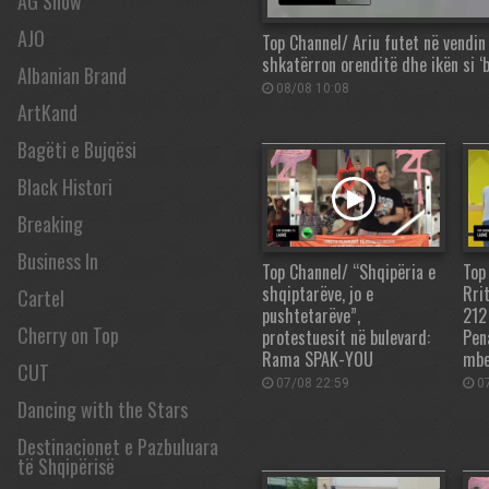
AG Show
AJO
Top Channel/ Ariu futet në vendin 
shkatërron orenditë dhe ikën si ‘b
Albanian Brand
08/08 10:08
ArtKand
Bagëti e Bujqësi
Black Histori
Breaking
Business In
Top Channel/ “Shqipëria e
Top
shqiptarëve, jo e
Rri
Cartel
pushtetarëve”,
212
Cherry on Top
protestuesit në bulevard:
Pen
Rama SPAK-YOU
mbe
CUT
07/08 22:59
07
Dancing with the Stars
Destinacionet e Pazbuluara
të Shqipërisë