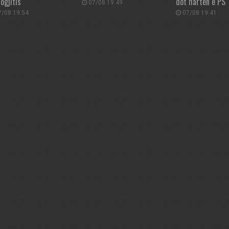
ogjitis
dot hartën e PS
07/08 19:49
/08 19:54
07/08 19:41