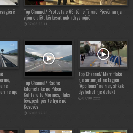
pasagjerë
Top Channel/ Protesta e 69-të në Tiranë. Pjesëmarrja
vijon e ulët, kërkesat nuk ndryshojnë
07/08 23:11
hë
Top Channel/ Merr flakë
orinë,
një automjet në lagjen
Top Channel/ Radhë
rë në
“Apollonia” në Fier, shkak
kilometrike në Pikën
eri në një
dyshohet një defekt
Kufitare të Morinës, fluks
07/08 22:21
lëvizjesh për të hyrë në
Kosovës
07/08 22:23