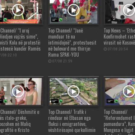
 Channel/ “I uroj
Top Channel/ “Janë
Top News – ‘Ethet
lindjen vajzës sime”,
munduar të na
Konfirmohet rasti
visti Kola në protestë:
intimidojnë”, protestuesit
virusit në Kosovë
istencë kundër Ramës
në bulevard me thirrje:
07/08 20:54
Rama SPAK-YOU
/08 22:10
07/08 21:59
 Channel/ Dëshmitë e
Top Channel/ Trafik i
Top Channel/
ës italo-greke,
rënduar në Elbasan nga
“Referendumet l
pozohen në Maliq
fluksi i emigrantëve,
pamundura”, Ku
ografitë e Kristo
vështirësojnë qarkullimin
Mungesa e ligjit