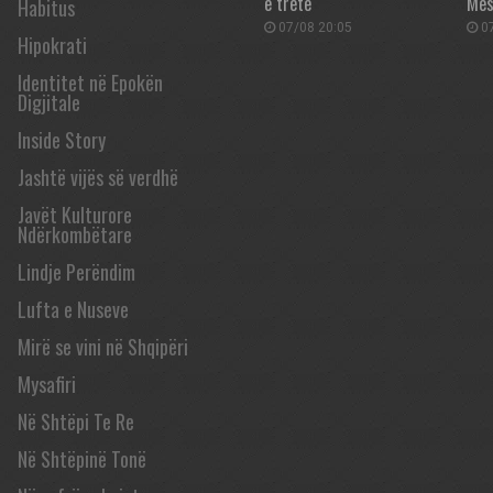
e tretë
Mes
Habitus
07/08 20:05
07
Hipokrati
Identitet në Epokën
Digjitale
Inside Story
Jashtë vijës së verdhë
Javët Kulturore
Ndërkombëtare
Lindje Perëndim
Lufta e Nuseve
Mirë se vini në Shqipëri
Mysafiri
Në Shtëpi Te Re
Në Shtëpinë Tonë