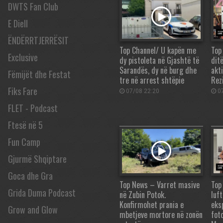
DWTS Fan Club
E Diell
ËNDËRRTJERRËSIT
Top Channel/ U kapën me
Top
Exclusive
dy pistoleta në Gjashtë të
ditë
Sarandës, dy në burg dhe
akti
Fëmijët dhe Festat
tre në arrest shtëpie
Rez
Fiks Fare
07/08 22:20
07
FLET - Podcast
Ftesë në 5
Fun Camp
Gjurmë Shqiptare
Goca dhe Gra
Top News – Varret masive
Top
Grida Duma Podcast
në Zubin Potok.
luft
Konfirmohet prania e
eks
Grow and Glow
mbetjeve mortore në zonën
fot