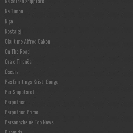
Në sofrën shqiptare
Ne Timon
Niçe
Nostalgji
Okult me Alfred Cakon
On The Road
Ora e Tiranës
Oscars
Pas Emrit nga Kristi Gongo
Për Shqiptarët
Përputhen
Përputhen Prime
Personazhe në Top News
Piramida