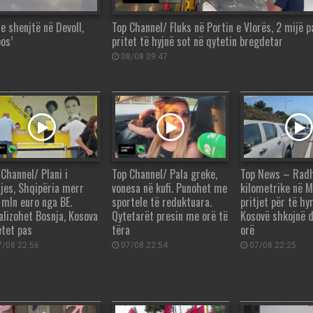
e shenjtë në Devoll,
Top Channel/ Fluks në Portin e Vlorës, 2 mijë 
os’
pritet të hyjnë sot në qytetin bregdetar
08/08 09:47
 Channel/ Plani i
Top Channel/ Pala greke,
Top News – Rad
tjes, Shqipëria merr
vonesa në kufi. Punohet me
kilometrike në M
 mln euro nga BE.
sportele të reduktuara.
pritjet për të hy
alizohet Bosnja, Kosova
Qytetarët presin me orë të
Kosovë shkojnë d
tet pas
tëra
orë
/08 22:56
07/08 22:54
07/08 22:25