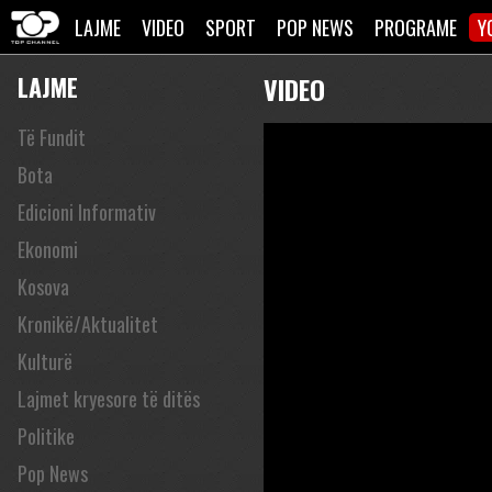
LAJME
VIDEO
SPORT
POP NEWS
PROGRAME
Y
LAJME
VIDEO
Të Fundit
Bota
Edicioni Informativ
Ekonomi
Kosova
Kronikë/Aktualitet
Kulturë
Lajmet kryesore të ditës
Politike
Pop News