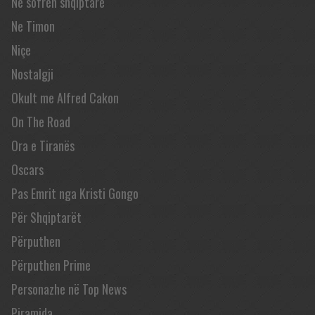
Në sofrën shqiptare
Ne Timon
Niçe
Nostalgji
Okult me Alfred Cakon
On The Road
Ora e Tiranës
Oscars
Pas Emrit nga Kristi Gongo
Për Shqiptarët
Përputhen
Përputhen Prime
Personazhe në Top News
Piramida