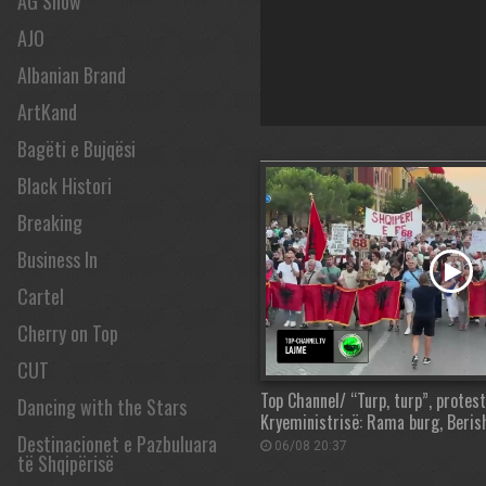
AG Show
AJO
Albanian Brand
ArtKand
Bagëti e Bujqësi
Black Histori
Breaking
Business In
Cartel
Cherry on Top
CUT
Top Channel/ “Turp, turp”, protest
Dancing with the Stars
Kryeministrisë: Rama burg, Beris
Destinacionet e Pazbuluara
06/08 20:37
të Shqipërisë