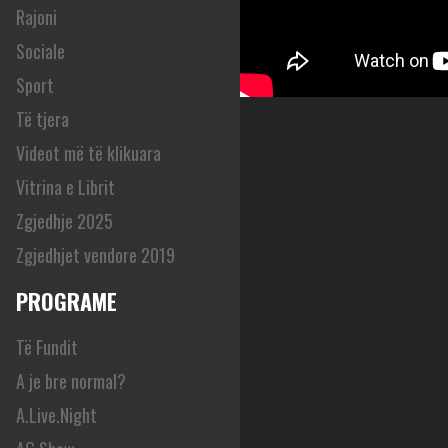
Rajoni
Sociale
Sport
Të tjera
Videot më të klikuara
Vitrina e Librit
Zgjedhje 2025
Zgjedhjet vendore 2019
PROGRAME
Të Fundit
A je bre normal?
A.Live.Night