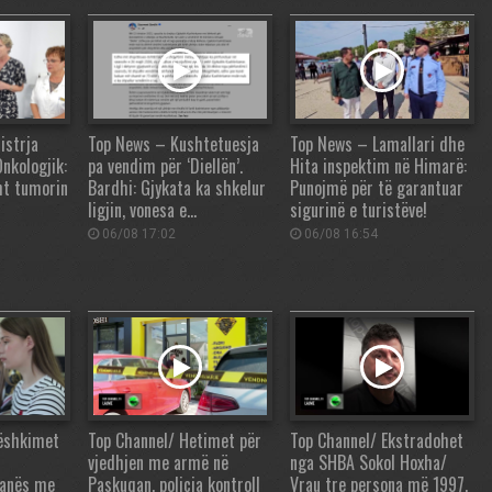
istrja
Top News – Kushtetuesja
Top News – Lamallari dhe
Onkologjik:
pa vendim për ‘Diellën’.
Hita inspektim në Himarë:
ht tumorin
Bardhi: Gjykata ka shkelur
Punojmë për të garantuar
ligjin, vonesa e…
sigurinë e turistëve!
06/08 17:02
06/08 16:54
ëshkimet
Top Channel/ Hetimet për
Top Channel/ Ekstradohet
vjedhjen me armë në
nga SHBA Sokol Hoxha/
iranës me
Paskuqan, policia kontroll
Vrau tre persona më 1997,