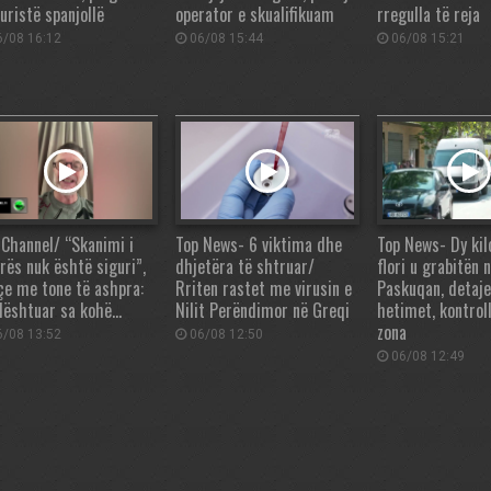
uristë spanjollë
operator e skualifikuam
rregulla të reja
/08 16:12
06/08 15:44
06/08 15:21
 Channel/ “Skanimi i
Top News- 6 viktima dhe
Top News- Dy ki
yrës nuk është siguri”,
dhjetëra të shtruar/
flori u grabitën 
çe me tone të ashpra:
Rriten rastet me virusin e
Paskuqan, detaje
dështuar sa kohë…
Nilit Perëndimor në Greqi
hetimet, kontrol
zona
/08 13:52
06/08 12:50
06/08 12:49