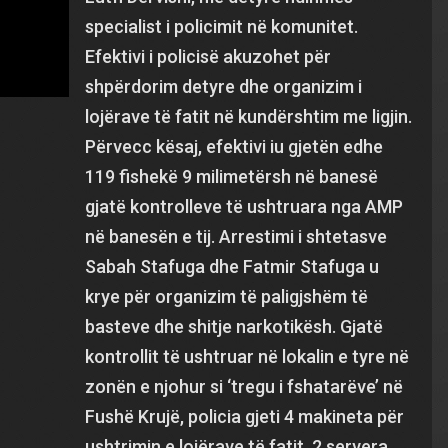
specialist i policimit në komunitet.
Efektivi i policisë akuzohet për
shpërdorim detyre dhe organizim i
lojërave të fatit në kundërshtim me ligjin.
Përvecc kësaj, efektivi iu gjetën edhe
119 fishekë 9 milimetërsh në banesë
gjatë kontrolleve të ushtruara nga AMP
në banesën e tij. Arrestimi i shtetasve
Sabah Stafuga dhe Fatmir Stafuga u
krye për organizim të paligjshëm të
basteve dhe shitje narkotikësh. Gjatë
kontrollit të ushtruar në lokalin e tyre në
zonën e njohur si ‘tregu i fshatarëve’ në
Fushë Krujë, policia gjeti 4 makineta për
ushtrimin e lojërave të fatit, 2 servera