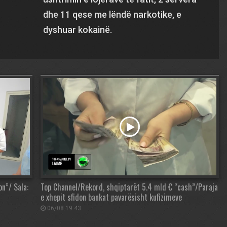
dhe 11 qese me lëndë narkotike, e
dyshuar kokainë.
on”/ Sala:
Top Channel/Rekord, shqiptarët 5.4 mld € “cash”/Paraja
e xhepit sfidon bankat pavarësisht kufizimeve
06/08 19:43