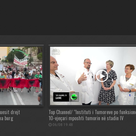
uesit drejt
Top Channel/ “Instituti i Tumoreve po funksion
ha burg
10-vjeçari mposhti tumorin në stadin IV
06/08 19:48