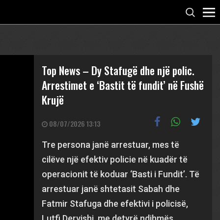
Top News – Dy Stafugë dhe një polic.
Arrestimet e ‘Bastit të fundit’ në Fushë
Krujë
08/07/2026 13:13
Tre persona janë arrestuar, mes të
cilëve një efektiv policie në kuadër të
operacionit të koduar ‘Basti i Fundit’. Të
arrestuar janë shtetasit Sabah dhe
Fatmir Stafuga dhe efektivi i policisë,
Lutfi Dervishi, me detyrë ndihmës