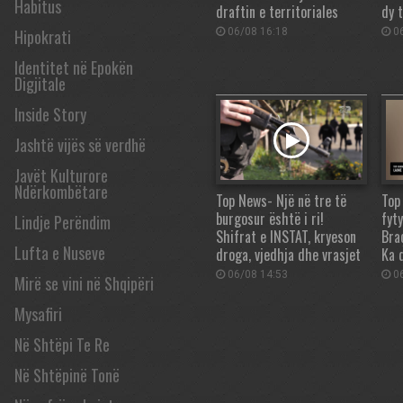
Habitus
draftin e territoriales
dy t
Hipokrati
06/08 16:18
06
Identitet në Epokën
Digjitale
Inside Story
Jashtë vijës së verdhë
Javët Kulturore
Ndërkombëtare
Top News- Një në tre të
Top
burgosur është i ri!
fyt
Lindje Perëndim
Shifrat e INSTAT, kryeson
Bra
Lufta e Nuseve
droga, vjedhja dhe vrasjet
Ka 
06/08 14:53
06
Mirë se vini në Shqipëri
Mysafiri
Në Shtëpi Te Re
Në Shtëpinë Tonë