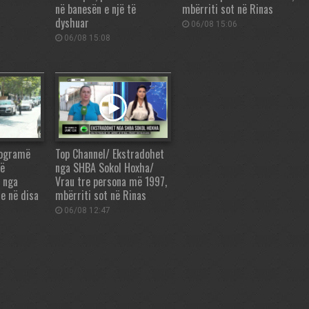
në banesën e një të
mbërriti sot në Rinas
dyshuar
06/08 15:06
06/08 15:08
logramë
Top Channel/ Ekstradohet
në
nga SHBA Sokol Hoxha/
 nga
Vrau tre persona më 1997,
le në disa
mbërriti sot në Rinas
06/08 12:47