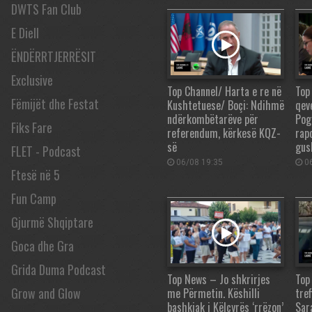
DWTS Fan Club
E Diell
ËNDËRRTJERRËSIT
Exclusive
Top Channel/ Harta e re në
Top
Fëmijët dhe Festat
Kushtetuese/ Boçi: Ndihmë
qev
ndërkombëtarëve për
Pog
Fiks Fare
referendum, kërkesë KQZ-
rap
së
gus
FLET - Podcast
06/08 19:35
06
Ftesë në 5
Fun Camp
Gjurmë Shqiptare
Goca dhe Gra
Grida Duma Podcast
Top News – Jo shkrirjes
Top
Grow and Glow
me Përmetin. Këshilli
tre
bashkiak i Këlcyrës ‘rrëzon’
Sar