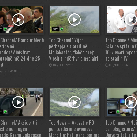
 Channel/ Rama mbledh
Top Channel/ Vijon
Top Channel/ Min
erinë në
përhapja e zjarrit në
Sala në spitalin 
radec/Ministrat
Mallakastër, flakët drejt
10-vjeçari mpos
ortojnë më 24 dhe 25
Vloshit, ndërhyrja nga ajri
në stadin IV
ht
06/08 19:22
06/08 18:46
/08 19:30
 Channel/ Aksident i
Top News – Akuzat e PD
Top Channel/ Nd
fishë në rrugën
për tenderin e avionëve.
për plagjiaturë/
andë-Ksamil, plagosen
Mbrojtja: Pati garë, por një
Universiteti i T