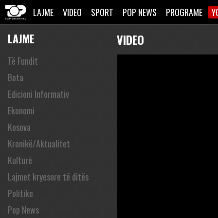
LAJME
VIDEO
SPORT
POP NEWS
PROGRAME
Y
LAJME
VIDEO
Të Fundit
Bota
Edicioni Informativ
Ekonomi
Kosova
Kronikë/Aktualitet
Kulturë
Lajmet kryesore të ditës
Politike
Pop News