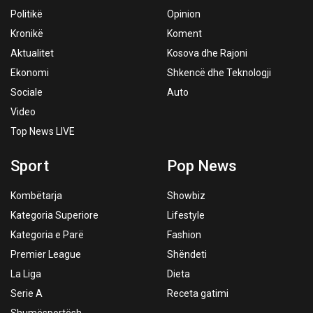
Politikë
Opinion
Kronikë
Koment
Aktualitet
Kosova dhe Rajoni
Ekonomi
Shkencë dhe Teknologji
Sociale
Auto
Video
Top News LIVE
Sport
Pop News
Kombëtarja
Showbiz
Kategoria Superiore
Lifestyle
Kategoria e Parë
Fashion
Premier League
Shëndeti
La Liga
Dieta
Serie A
Receta gatimi
Shumësportësh