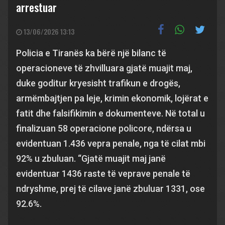
arrestuar
13/06/2026 13:13
Policia e Tiranës ka bërë një bilanc të
operacioneve të zhvilluara gjatë muajit maj,
duke goditur kryesisht trafikun e drogës,
armëmbajtjen pa leje, krimin ekonomik, lojërat e
fatit dhe falsifikimin e dokumenteve. Në total u
finalizuan 58 operacione policore, ndërsa u
evidentuan 1.436 vepra penale, nga të cilat mbi
92% u zbuluan. “Gjatë muajit maj janë
evidentuar 1436 raste të veprave penale të
ndryshme, prej të cilave janë zbuluar 1331, ose
92.6%.