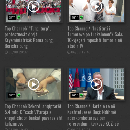
Top Channel/ “Turp, turp”,
Top Channel/ “Instituti i
protestuesit drejt
Tumoreve po funksionon”/ Sala:
Kryeministrisë: Rama burg,
10-vjeçari mposhti tumorin në
Berisha burg
stadin IV
06/08 20:37
06/08 19:48
Top Channel/Rekord, shqiptarët
Top Channel/ Harta e re në
5.4 mld € “cash”/Paraja e
Kushtetuese/ Boçi: Ndihmë
xhepit sfidon bankat pavarësisht
ndërkombëtarëve për
kufizimeve
referendum, kërkesë KQZ-së