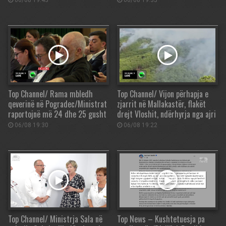
06/08 19:43
06/08 19:35
Top Channel/ Rama mbledh
Top Channel/ Vijon përhapja e
qeverinë në Pogradec/Ministrat
zjarrit në Mallakastër, flakët
raportojnë më 24 dhe 25 gusht
drejt Vloshit, ndërhyrja nga ajri
06/08 19:30
06/08 19:22
Top Channel/ Ministrja Sala në
Top News – Kushtetuesja pa