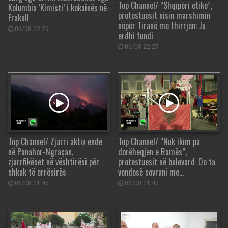
Top Channel/ “Shqipëri etike”,
Kolumbia ‘Kimisti’ i kokainës në
protestuesit nisin marshimin
Frakull
nëpër Tiranë me thirrjen: Ju
06/08 22:29
erdhi fundi
06/08 22:27
Top Channel/ Zjarri aktiv ende
Top Channel/ “Nuk ikim pa
në Panahor-Ngraçan,
dorëheqjen e Ramës”,
zjarrfikëset në vështirësi për
protestuesit në bulevard: Do ta
shkak të errësirës
vendosë sovrani me…
06/08 21:45
06/08 21:42