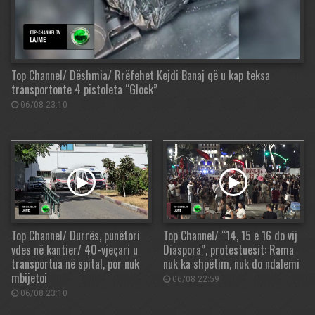
Top Channel/ Dëshmia/ Rrëfehet Kejdi Banaj që u kap teksa
transportonte 4 pistoleta “Glock”
06/08 23:10
Top Channel/ Durrës, punëtori
Top Channel/ “14, 15 e 16 do vij
vdes në kantier/ 40-vjeçari u
Diaspora”, protestuesit: Rama
transportua në spital, por nuk
nuk ka shpëtim, nuk do ndalemi
mbijetoi
06/08 22:59
06/08 23:10