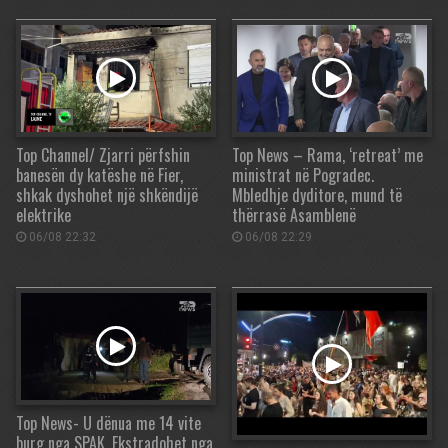
Top Channel/ Zjarri përfshin
Top News – Rama, ‘retreat’ me
banesën dy katëshe në Fier,
ministrat në Pogradec.
shkak dyshohet një shkëndijë
Mbledhje dyditore, mund të
elektrike
thërrasë Asamblenë
06/08 22:32
06/08 22:29
Top News- U dënua me 14 vite
burg nga SPAK. Ekstradohet nga