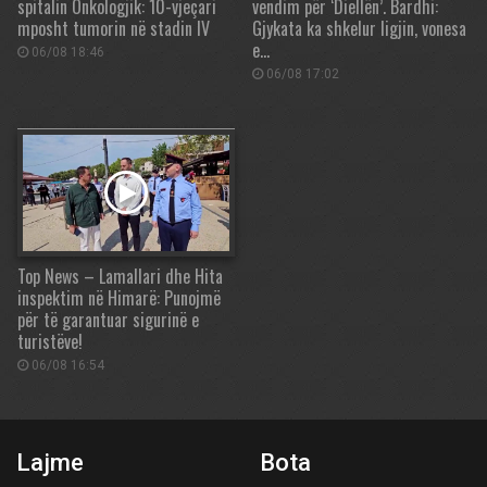
spitalin Onkologjik: 10-vjeçari
vendim për ‘Diellën’. Bardhi:
mposht tumorin në stadin IV
Gjykata ka shkelur ligjin, vonesa
e…
06/08 18:46
06/08 17:02
Top News – Lamallari dhe Hita
inspektim në Himarë: Punojmë
për të garantuar sigurinë e
turistëve!
06/08 16:54
Lajme
Bota