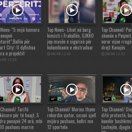
 News-“5 mijë kamera
Top News- Lihet në burg
Top Channel/ Por
cenojnë
kimisti i Frakullës, GJKKO
skenën e Peqinit
tarët”,Balliu për
jep masën e sigurisë për
veror vijon rrug
rt City’: U dyfishua
kolumbianin e ekstraduar
drejt Kavajës
ra e projektit
08/08 12:35
08/08 12:32
/08 13:20
 Channel/ Tarifë
Top Channel/ Morina thyen
Top Channel/ Div
kësore për të huajt, 5
rekordin vjetor, sezoni sjell
ditë protestë, b
dra punojnë 24 orë, mbi
mijëra pushues, kufiri me
kundër bashkimi
00 pushues marrin
12 sportele
Lushnjën, djegin 