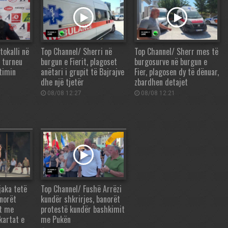
tokalli në
Top Channel/ Sherri në
Top Channel/ Sherr mes të
, turneu
burgun e Fierit, plagoset
burgosurve në burgun e
ëtimin
anëtari i grupit të Bajrajve
Fier, plagosen dy të dënuar,
dhe një tjetër
zbardhen detajet
08/08 12:27
08/08 12:21
jaka tetë
Top Channel/ Fushë Arrëzi
anorët
kundër shkrirjes, banorët
t me
protestë kundër bashkimit
kartat e
me Pukën