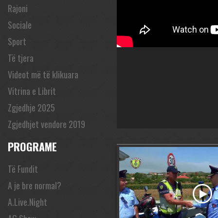
Rajoni
Sociale
Sport
Të tjera
Videot më të klikuara
Vitrina e Librit
Zgjedhje 2025
Zgjedhjet vendore 2019
PROGRAME
Të Fundit
A je bre normal?
A.Live.Night