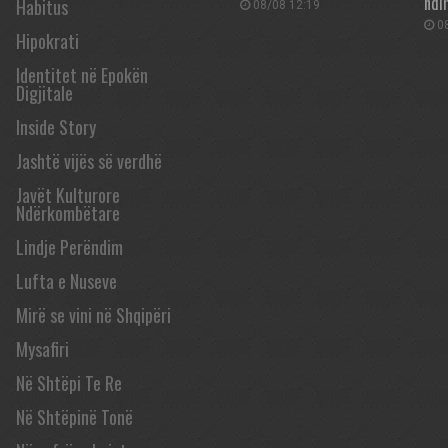
ndi
Habitus
08/08 12:19
08
Hipokrati
Identitet në Epokën
Digjitale
Inside Story
Jashtë vijës së verdhë
Javët Kulturore
Ndërkombëtare
Lindje Perëndim
Lufta e Nuseve
Mirë se vini në Shqipëri
Mysafiri
Në Shtëpi Te Re
Në Shtëpinë Tonë