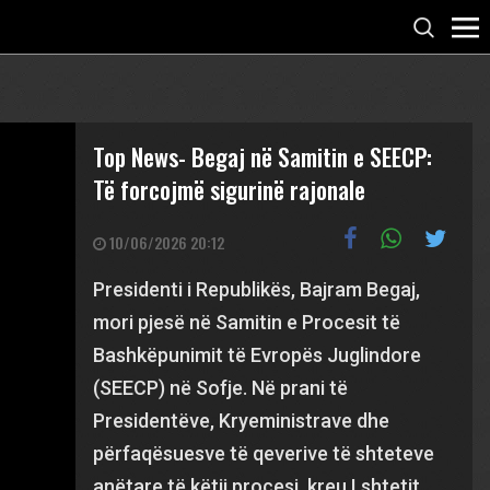
Top News- Begaj në Samitin e SEECP:
Të forcojmë sigurinë rajonale
10/06/2026 20:12
Presidenti i Republikës, Bajram Begaj,
mori pjesë në Samitin e Procesit të
Bashkëpunimit të Evropës Juglindore
(SEECP) në Sofje. Në prani të
Presidentëve, Kryeministrave dhe
përfaqësuesve të qeverive të shteteve
anëtare të këtij procesi, kreu I shtetit