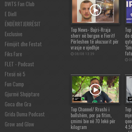
DWTS Fan Club
E Diell
ËNDËRRTJERRËSIT
Top News- Bajri-Rraja
Top
Exclusive
sherr në burgun e Fierit!
do 
Përleshen të akuzuarit për
qyte
Fëmijët dhe Festat
vrasje e vjedhje
‘Sma
fatu
Fiks Fare
08/08 13:39
08
FLET - Podcast
Ftesë në 5
Fun Camp
Gjurmë Shqiptare
Goca dhe Gra
Top Channel/ Rrushi i
Top
Grida Duma Podcast
bollshëm, por pa fitim,
mje
çmimi bie në 70 lekë për
qen
Grow and Glow
kilogram
4.5