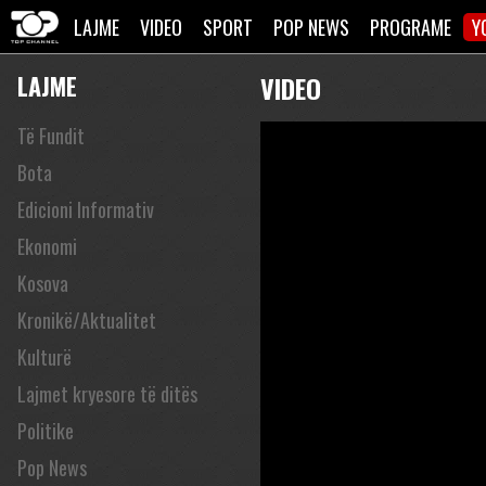
LAJME
VIDEO
SPORT
POP NEWS
PROGRAME
Y
LAJME
VIDEO
Të Fundit
Bota
Edicioni Informativ
Ekonomi
Kosova
Kronikë/Aktualitet
Kulturë
Lajmet kryesore të ditës
Politike
Pop News