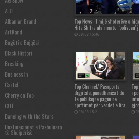
AG Show
AJO
Albanian Brand
Top News- 1 mijë shoferëve u hiqe
Hita:Shifra alarmante, ‘poliscan’ 
ArtKand
08/08 15:46
Bagëti e Bujqësi
Black Histori
Breaking
Business In
Cartel
Top Channel/ Pasaporta
Top
digjitale, punëdhënësit do
i po
Cherry on Top
të publikojnë pagën në
int
njoftimet për vendet e lira
gjo
CUT
08/08 15:21
08
Dancing with the Stars
Destinacionet e Pazbuluara
të Shqipërisë