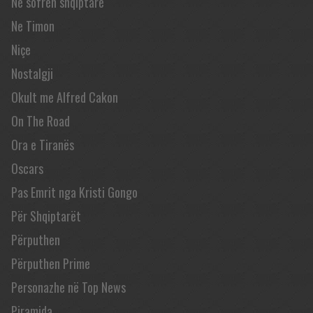
Në sofrën shqiptare
Ne Timon
Niçe
Nostalgji
Okult me Alfred Cakon
On The Road
Ora e Tiranës
Oscars
Pas Emrit nga Kristi Gongo
Për Shqiptarët
Përputhen
Përputhen Prime
Personazhe në Top News
Piramida