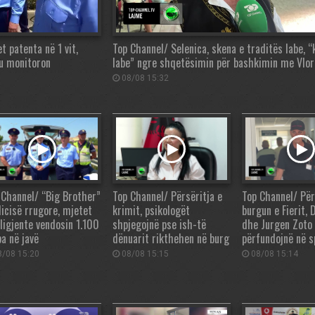
t patenta në 1 vit,
Top Channel/ Selenica, skena e traditës labe, 
ju monitoron
labe” ngre shqetësimin për bashkimin me Vlor
08/08 15:32
 Channel/ “Big Brother”
Top Channel/ Përsëritja e
Top Channel/ Për
licisë rrugore, mjetet
krimit, psikologët
burgun e Fierit, 
eligjente vendosin 1.100
shpjegojnë pse ish-të
dhe Jurgen Zoto
ba në javë
dënuarit rikthehen në burg
përfundojnë në s
/08 15:20
08/08 15:15
08/08 15:14