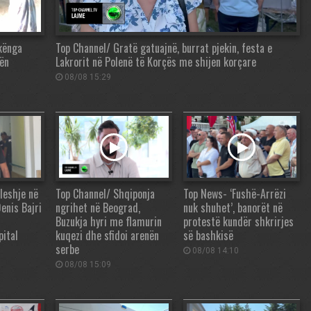
“kënga
Top Channel/ Gratë gatuajnë, burrat pjekin, festa e
ën
Lakrorit në Polenë të Korçës me shijen korçare
08/08 15:29
leshje në
Top Channel/ Shqiponja
Top News- ‘Fushë-Arrëzi
Denis Bajri
ngrihet në Beograd,
nuk shuhet’, banorët në
Buzukja hyri me flamurin
protestë kundër shkrirjes
pital
kuqezi dhe sfidoi arenën
së bashkisë
serbe
08/08 14:10
08/08 15:09